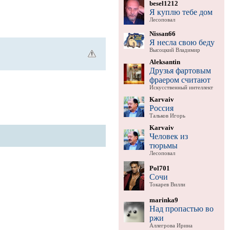
besel1212
Я куплю тебе дом
Лесоповал
Nissan66
Я несла свою беду
Высоцкий Владимир
Aleksantin
Друзья фартовым
фраером считают
Искусственный интеллект
Karvaiv
Россия
Тальков Игорь
Karvaiv
Человек из
тюрьмы
Лесоповал
Pol701
Сочи
Токарев Вилли
marinka9
Над пропастью во
ржи
Аллегрова Ирина