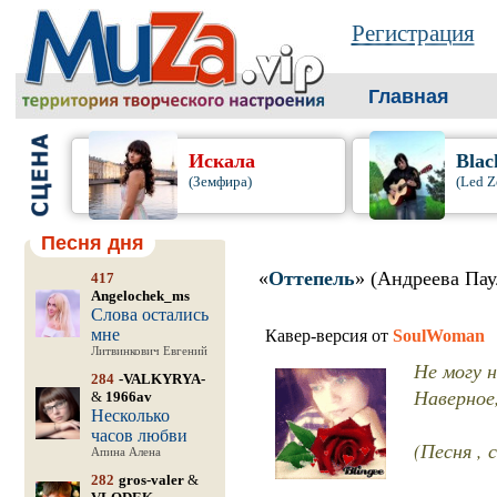
Регистрация
Главная
Искала
Blac
(Земфира)
(Led Z
Песня дня
«
Оттепель
» (Андреева Пау
417
Angelochek_ms
Слова остались
мне
Кавер-версия от
SoulWoman
Литвинкович Евгений
Не могу 
284
-VALKYRYA-
Наверное,
&
1966av
Несколько
часов любви
(Песня , с
Апина Алена
282
gros-valer
&