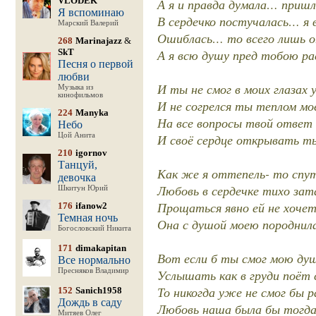
VLODEK
А я и правда думала… пришла
Я вспоминаю
В сердечко постучалась… я 
Марский Валерий
Ошиблась… то всего лишь о
268
Marinajazz
&
SkT
А я всю душу пред тобою рас
Песня о первой
любви
И ты не смог в моих глазах 
Музыка из
кинофильмов
И не согрелся ты теплом мо
224
Manyka
На все вопросы твой ответ
Небо
Цой Анита
И своё сердце открывать ты
210
igornov
Танцуй,
Как же я оттепель- то сп
девочка
Любовь в сердечке тихо зат
Шкитун Юрий
Прощаться явно ей не хочет
176
ifanow2
Темная ночь
Она с душой моею породнилас
Богословский Никита
171
dimakapitan
Вот если б ты смог мою душ
Все нормально
Пресняков Владимир
Услышать как в груди поёт 
То никогда уже не смог бы 
152
Sanich1958
Дождь в саду
Любовь наша была бы тогда в
Митяев Олег