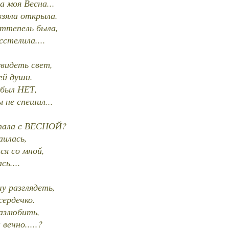
 моя Весна...
взяла открыла.
ттепель была,
стелила....
увидеть свет,
ей души.
 был НЕТ,
 не спешил...
утала с ВЕСНОЙ?
аилась,
ся со мной,
ь....
у разглядеть,
сердечко.
разлюбить,
ечно.....?