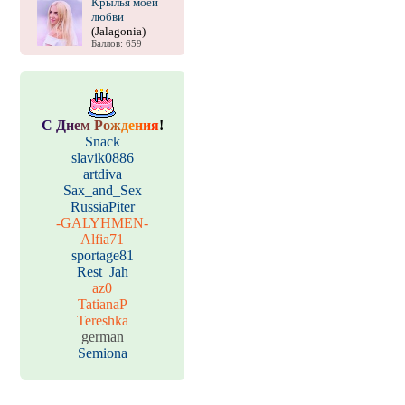
Крылья моей
любви
(Jalagonia)
Баллов: 659
С
Д
н
е
м
Р
о
ж
д
е
н
и
я
!
Snack
slavik0886
artdiva
Sax_and_Sex
RussiaPiter
-GALYHMEN-
Alfia71
sportage81
Rest_Jah
az0
TatianaP
Tereshka
german
Semiona