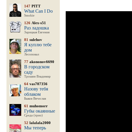
147
PITT
What Can I Do
Smokie
126
Alex-s51
Раз ладошка
Зарицкая Евгения
81
sulehov
Я куплю тебе
дом
Лесоповал
77
akononov6690
В городском
саду
Трошин Владимир
64
vas707356
Назову тебя
облаком
Быков Вячеслав
61
muhomorr
Губы окаянные
Среда (трио)
52
lalalala2000
Мы теперь