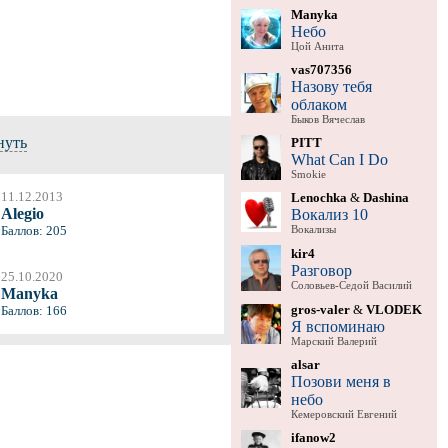
Manyka
Небо
Цой Анита
vas707356
Назову тебя
облаком
Быков Вячеслав
нуть
PITT
What Can I Do
Smokie
11.12.2013
Lenochka
&
Dashina
Alegio
Вокализ 10
Баллов: 205
Вокализы
kir4
Разговор
25.10.2020
Соловьев-Седой Василий
Manyka
gros-valer
&
VLODEK
Баллов: 166
Я вспоминаю
Марский Валерий
alsar
Позови меня в
небо
Кемеровский Евгений
ifanow2