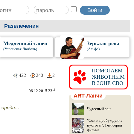
Развлечения
Медленный танец
Зеркало-река
(Успенская Любовь)
(Альфа)
ПОМОГАЕМ
422
240
2
ЖИВОТНЫМ
В ЗОНЕ СВО
16
06.12.2015 23
ART-Ланчи
города...
Чудесный сон
"Сон и пробуждение
пустоты", 1-ая серия
фильма