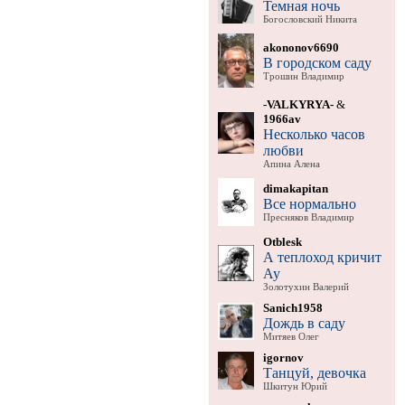
Темная ночь
Богословский Никита
akononov6690
В городском саду
Трошин Владимир
-VALKYRYA-
&
1966av
Несколько часов
любви
Апина Алена
dimakapitan
Все нормально
Пресняков Владимир
Otblesk
А теплоход кричит
Ау
Золотухин Валерий
Sanich1958
Дождь в саду
Митяев Олег
igornov
Танцуй, девочка
Шкитун Юрий