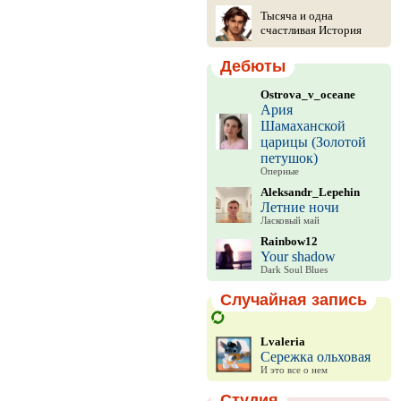
Тысяча и одна
счастливая История
Дебюты
Ostrova_v_oceane
Ария
Шамаханской
царицы (Золотой
петушок)
Оперные
Aleksandr_Lepehin
Летние ночи
Ласковый май
Rainbow12
Your shadow
Dark Soul Blues
Случайная запись
Lvaleria
Сережка ольховая
И это все о нем
Студия