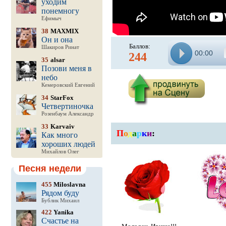
уходим
понемногу
Ефимыч
38
MAXMIX
Он и она
Баллов:
Шакиров Ринат
00:00
244
35
alsar
Позови меня в
небо
Кемеровский Евгений
34
StarFox
Четвертиночка
Розенбаум Александр
33
Karvaiv
П
о
д
а
р
к
и
:
Как много
хороших людей
Михайлов Олег
Песня недели
455
Miloslavna
Рядом буду
Бублик Михаил
422
Yanika
Счастье на