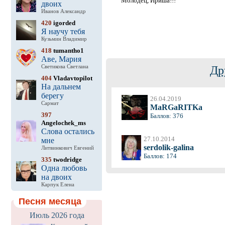
Молодец, Ириша!!!
двоих
Иванов Александр
420
igorded
Я научу тебя
Кузьмин Владимир
418
tumantho1
Аве, Мария
Светикова Светлана
Др
404
Vladavtopilot
На дальнем
берегу
26.04.2019
Сармат
MaRGaRITKa
397
Баллов: 376
Angelochek_ms
Слова остались
27.10.2014
мне
serdolik-galina
Литвинкович Евгений
Баллов: 174
335
twodridge
Одна любовь
на двоих
Карпук Елена
Песня месяца
Июль 2026 года