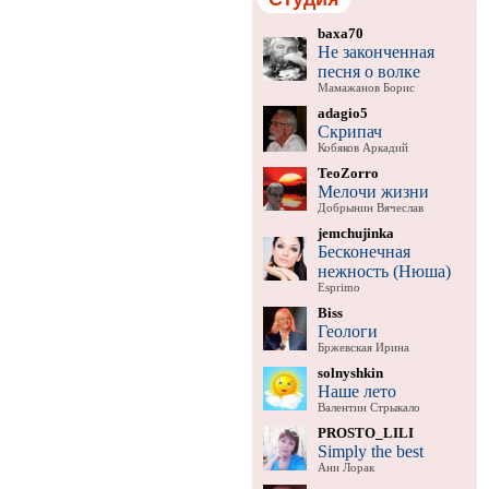
baxa70
Не законченная
песня о волке
Мамажанов Борис
adagio5
Скрипач
Кобяков Аркадий
TeoZorro
Мелочи жизни
Добрынин Вячеслав
jemchujinka
Бесконечная
нежность (Нюша)
Esprimo
Biss
Геологи
Бржевская Ирина
solnyshkin
Наше лето
Валентин Стрыкало
PROSTO_LILI
Simply the best
Ани Лорак