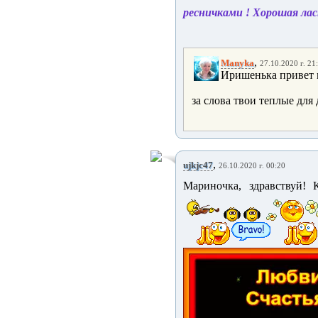
ресничками ! Хорошая ласк
,
Manyka
27.10.2020 г. 21
Иришенька привет м
за слова твои теплые для 
,
ujkjc47
26.10.2020 г. 00:20
Мариночка, здравствуй!