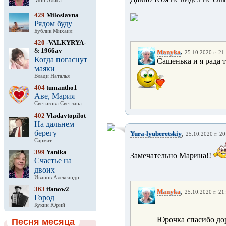
Мон Алиса
429
Miloslavna
Рядом буду
Бублик Михаил
420
-VALKYRYA-
&
1966av
,
Manyka
25.10.2020 г. 21
Когда погаснут
Сашенька и я рада т
маяки
Влади Наталья
404
tumantho1
Аве, Мария
Светикова Светлана
402
Vladavtopilot
На дальнем
берегу
,
Yura-lyuberetskiy
25.10.2020 г. 20
Сармат
399
Yanika
Замечательно Марина!!
Счастье на
двоих
Иванов Александр
363
ifanow2
,
Manyka
25.10.2020 г. 21
Город
Кукин Юрий
Юрочка спасибо доро
Песня месяца