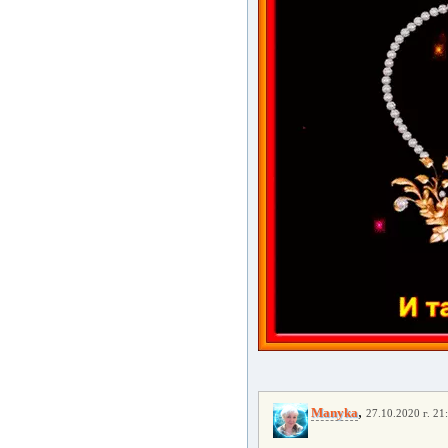
,
Manyka
27.10.2020 г. 21