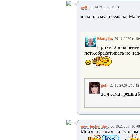
,
gell
26.10.2020 г. 08:53
и ты на смул сбежала, Мар
,
Manyka
26.10.2020 г. 10
Привет Любашенька.
петь,обрабатывать не надо
,
gell
26.10.2020 г. 12:12
да я сама грешна
,
new_lucky_day
26.10.2020 г. 10:08
Моим глазкам и ушкам 