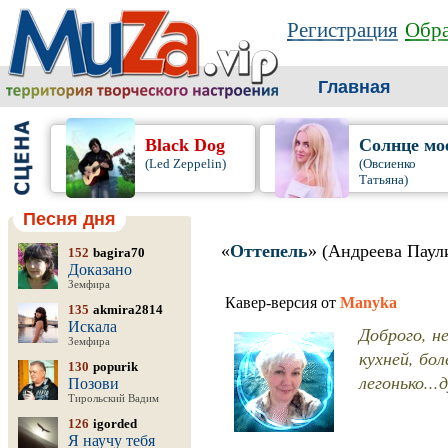
Регистрация
Обра
Главная
Black Dog
Солнце мо
(Led Zeppelin)
(Овсиенко
Татьяна)
Песня дня
«
Оттепель
» (Андреева Паул
152
bagira70
Доказано
Земфира
Кавер-версия от
Manyka
135
akmira2814
Искала
Доброго, н
Земфира
кухней, бо
130
popurik
легонько..
Позови
Тирольский Вадим
126
igorded
Я научу тебя