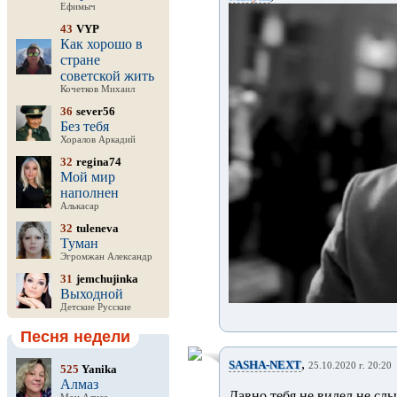
Ефимыч
43
VYP
Как хорошо в
стране
советской жить
Кочетков Михаил
36
sever56
Без тебя
Хоралов Аркадий
32
regina74
Мой мир
наполнен
Алькасар
32
tuleneva
Туман
Эгромжан Александр
31
jemchujinka
Выходной
Детские Русские
Песня недели
,
SASHA-NEXT
25.10.2020 г. 20:20
525
Yanika
Алмаз
Давно тебя не видел не сл