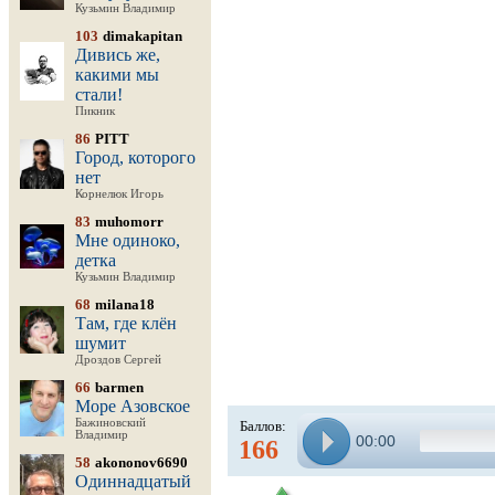
Кузьмин Владимир
103
dimakapitan
Дивись же,
какими мы
стали!
Пикник
86
PITT
Город, которого
нет
Корнелюк Игорь
83
muhomorr
Мне одиноко,
детка
Кузьмин Владимир
68
milana18
Там, где клён
шумит
Дроздов Сергей
66
barmen
Море Азовское
Бажиновский
Баллов:
Владимир
00:00
166
58
akononov6690
Одиннадцатый