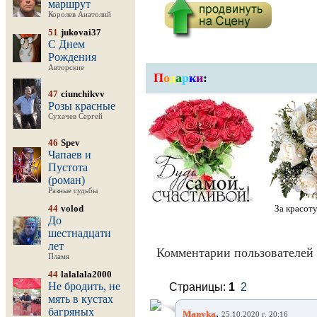
маршрут
Королев Анатолий
51
jukovai37
С Днем
Рождения
Авторские
П
о
д
а
р
к
и
:
47
ciunchikvv
Розы красные
Сухачев Сергей
46
Spev
Чапаев и
Пустота
(роман)
Разные судьбы
44
volod
За красоту
До
шестнадцати
лет
Комментарии пользователей 
Пламя
44
lalalala2000
Не бродить, не
Страницы:
1
2
мять в кустах
багряных
,
Manyka
25.10.2020 г. 20:16