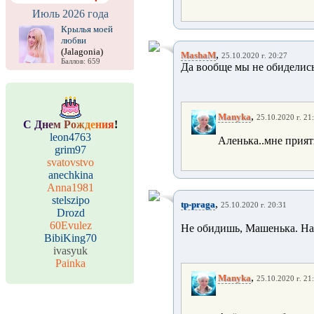
Июль 2026 года
Крылья моей
любви
(Jalagonia)
,
MashaM
25.10.2020 г. 20:27
Баллов: 659
Да вообще мы не обиделись
,
Manyka
25.10.2020 г. 21
С
Д
н
е
м
Р
о
ж
д
е
н
и
я
!
leon4763
Аленька..мне прият
grim97
svatovstvo
anechkina
Anna1981
stelszipo
,
tp-praga
25.10.2020 г. 20:31
Drozd
60Evulez
Не обидишь, Машенька. На
BibiKing70
ivasyuk
Painka
,
Manyka
25.10.2020 г. 21