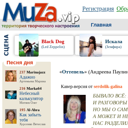
Регистрация
Обра
Главная
Black Dog
Искала
(Led Zeppelin)
(Земфира)
Песня дня
«
Оттепель
» (Андреева Паулин
237
Marinajazz
Адажио
Артемьева Марина
Кавер-версия от
serdolik-galina
216
Marka64
Небесный
БЫВАЛО ВСЁ:
калькулятор
И РАЗГОВОРЫ
Митяев Олег
НО МЫ О СА
195
Al-Abra
Как забыть
А МОЖЕТ И Н
тебя
НАС РАЗДЕЛИ
Хурсенко Вячеслав