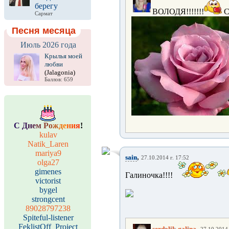
берегу
ВОЛОДЯ!!!!!!!
С
Сармат
Песня месяца
Июль 2026 года
Крылья моей
любви
(Jalagonia)
Баллов: 659
С
Д
н
е
м
Р
о
ж
д
е
н
и
я
!
kulav
Natik_Laren
mariya9
,
sain
27.10.2014 г. 17:52
olga27
gimenes
Галиночка!!!!
victorist
bygel
strongcent
89028797238
Spiteful-listener
FeklistOff_Project
,
serdolik-galina