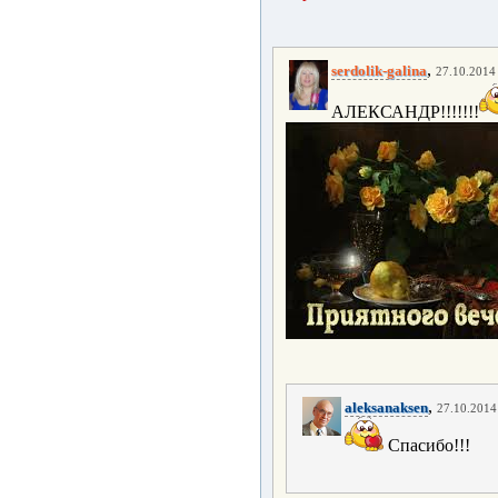
,
serdolik-galina
27.10.2014 
АЛЕКСАНДР!!!!!!!
,
aleksanaksen
27.10.2014 
Спасибо!!!