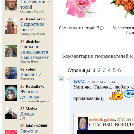
Повезло мне с
тобой
Одинцов Сергей
48
Iren-Loren
Скоростное
Солнышко, ты - чудо!!!! )))
За позитив 
шоссе
Галя
Камбурова Елена
47
dictirlor
Слезы не
вписываются
Комментарии пользователей к 
в мой бюджет
Марго Нуар
42
volod
Страницы:
1
2
3
4
5
6
Вокализ 7
Вокализы
,
ZeVS7
27.10.2014 г. 17:44
36
Radmila76
Умничка Галочка, люблю с
Женская
долюшка
проживаешь!))
Николаева Людмила
35
Medya
Дождь
ДДТ
,
serdolik-galina
27.10.2014 
СПАСИБО, ВОЛОДЕН
30
lalalala2000
Где-то за