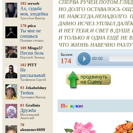
СПЕРВА РУЧЕЙ,ПОТОМ,ГЛЯД
192
serweb
НО ДОЛГО ОСТАВАЛОСЬ О
Ах, судьба
моя, злодейка
НЕ НАВСЕГДА.НЕНАДОЛГО. П
Трегубов Виктор
ДАВНО ИСЧЕЗ,УПЛЫЛ ДАЛЁК
178
ptica
И НЕТ ТЕБЯ,И СВЕТ В ДУШЕ 
Ты мне не
снишься
И ТОЛЬКО Я ОДНА ЕЩЁ НЕ 
Поющие гитары
ЧТО ЖИЗНЬ НАВЕЧНО РАЗЛУ
109
Mingo57
Песни боль
Баллов:
Портной Леонид
00:00
174
102
PITT
Не
рассказывай
Трофимов Сергей
93
Jekabolshoy
Тюбик
Третьяков Виктор
П
о
д
а
р
к
и
:
81
Grafinia
Дружба
Могилевский
Анатолий
70
akononov6690