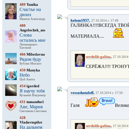
489
Yanika
Счастье на
двоих
Иванов Александр
,
kolom1957
27.10.2014 г. 17:49
ГАЛИНКА!!!!ВСЕГДА ТВ
480
Angelochek_ms
Слова
МАТЕРИАЛА....
остались мне
Литвинкович
Евгений
466
Miloslavna
,
serdolik-galina
27.10.2014 
Рядом буду
Бублик Михаил
СЕРЁЖА!!!! ТРОНУТА
459
Manyka
Небо
Цой Анита
454
igorded
Я научу тебя
,
vowashataloff
27.10.2014 г. 17:50
Кузьмин Владимир
431
tumantho1
Галя
Велико
Аве, Мария
Светикова Светлана
428
Vladavtopilot
,
serdolik-galina
27.10.2014 
На дальнем