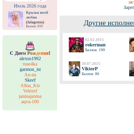
ак
Июль 2026 года
Заре
Крылья моей
любви
Другие исполне
(Jalagonia)
Баллов: 659
02.02.2015
rokerman
Баллов: 199
С
Д
н
е
м
Р
о
ж
д
е
н
и
я
!
alexus1992
ruse4ka
30.07.2015
ViktorP
garmon_ist
Баллов: 86
An-na
Skeef
Alina_Kis
Vektxrf
janinajanina
aqva-100