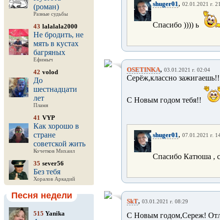
,
shuger01
02.01.2021 г. 2
(роман)
Разные судьбы
Спасибо )))) ь
43
lalalala2000
Не бродить, не
мять в кустах
багряных
Ефимыч
,
OSETINKA
03.01.2021 г. 02:04
42
volod
Серёж,классно зажигаешь!!!
До
шестнадцати
лет
С Новым годом тебя!!
Пламя
41
VYP
Как хорошо в
,
стране
shuger01
07.01.2021 г. 1
советской жить
Кочетков Михаил
Спасибо Катюша , с
35
sever56
Без тебя
Хоралов Аркадий
Песня недели
,
SkT
03.01.2021 г. 08:29
515
Yanika
С Новым годом,Сереж! Отл