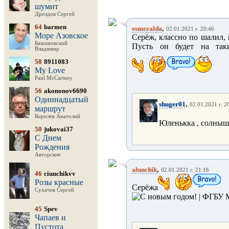
шумит
Дроздов Сергей
64
barmen
,
esmeralda
02.01.2021 г. 20:46
Море Азовское
Серёж, классно по шалил, 
Бажиновский
Пусть он будет на так
Владимир
58
8911083
My Love
Paul McCartney
56
akononov6690
Одиннадцатый
,
shuger01
02.01.2021 г. 2
маршрут
Королев Анатолий
Юленькка , солнышко
50
jukovai37
С Днем
Рождения
Авторские
,
alunchik
02.01.2021 г. 21:16
46
ciunchikvv
Розы красные
Серёжа
Сухачев Сергей
45
Spev
Чапаев и
Пустота