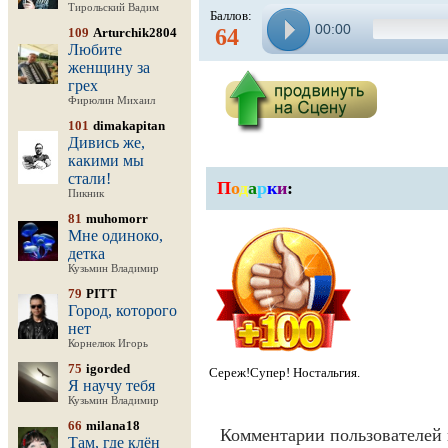
Тирольский Вадим
Баллов:
00:00
64
109
Arturchik2804
Любите
женщину за
грех
Фирюлин Михаил
101
dimakapitan
Дивись же,
какими мы
стали!
П
о
д
а
р
к
и
:
Пикник
81
muhomorr
Мне одиноко,
детка
Кузьмин Владимир
79
PITT
Город, которого
нет
Корнелюк Игорь
75
igorded
Сереж!Супер! Ностальгия.
Я научу тебя
Кузьмин Владимир
66
milana18
Комментарии пользователей 
Там, где клён