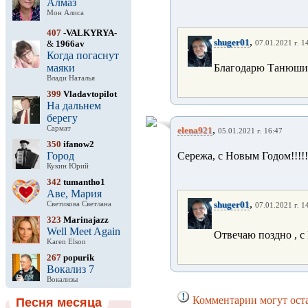
Алмаз
Мон Алиса
407
-VALKYRYA-
,
shuger01
&
1966av
07.01.2021 г. 1
Когда погаснут
маяки
Благодарю Танюшик
Влади Наталья
399
Vladavtopilot
На дальнем
берегу
,
Сармат
elena921
05.01.2021 г. 16:47
350
ifanow2
Город
Сережа, с Новым Годом!!!!!!
Кукин Юрий
342
tumantho1
Аве, Мария
,
shuger01
Светикова Светлана
07.01.2021 г. 1
323
Marinajazz
Well Meet Again
Отвечаю поздно , с
Karen Elson
267
popurik
Вокализ 7
Вокализы
Комментарии могут оста
Песня месяца