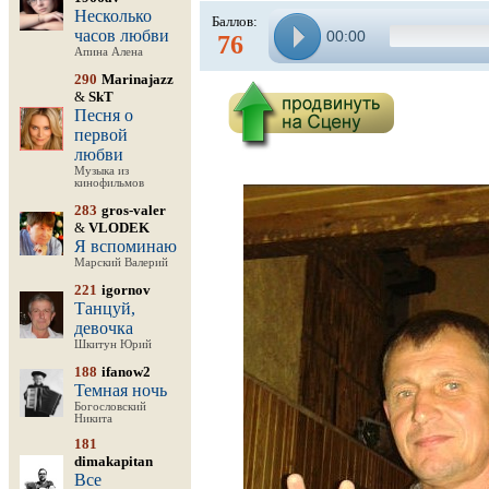
Несколько
Баллов:
часов любви
00:00
76
Апина Алена
290
Marinajazz
&
SkT
Песня о
первой
любви
Музыка из
кинофильмов
283
gros-valer
&
VLODEK
Я вспоминаю
Марский Валерий
221
igornov
Танцуй,
девочка
Шкитун Юрий
188
ifanow2
Темная ночь
Богословский
Никита
181
dimakapitan
Все