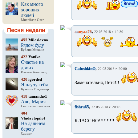
Как много
хороших
людей
Михайлов Олег
Песня недели
,
aanyaa78
22.05.2018 г. 19:30
455
Miloslavna
Рядом буду
Бублик Михаил
422
Yanika
Счастье на
двоих
,
GalushkinO
22.05.2018 г. 20:00
Иванов Александр
420
igorded
Замечательно,Петя!!!
Я научу тебя
Кузьмин Владимир
418
tumantho1
Аве, Мария
,
Светикова Светлана
fishru65
22.05.2018 г. 20:46
404
Vladavtopilot
КЛАССНО!!!!!!!!!!
На дальнем
берегу
Сармат