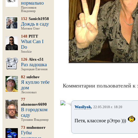
нормально
Пресняков
Владимир
152
Sanich1958
Дождь в саду
Митяев Олег
148
PITT
What Can I
Do
Smokie
126
Alex-s51
Раз ладошка
Зарицкая Евгения
82
sulehov
Я куплю тебе
Комментарии пользователей к 
дом
Лесоповал
77
akononov6690
,
Wasilyok
22.05.2018 г. 18:20
В городском
саду
Трошин Владимир
Петя, классное рЭтро )))
73
muhomorr
Губы