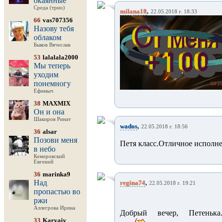
окаянные
Среда (трио)
,
milana18
22.05.2018 г. 18:33
66
vas707356
Назову тебя
облаком
Быков Вячеслав
53
lalalala2000
Мы теперь
уходим
понемногу
Ефимыч
38
MAXMIX
Он и она
Шакиров Ринат
,
wados
22.05.2018 г. 18:56
36
alsar
Позови меня
Петя класс.Отличное исполне
в небо
Кемеровский
Евгений
36
marinka9
,
Над
regina74
22.05.2018 г. 19:21
пропастью во
ржи
Аллегрова Ирина
Добрый вечер, Петень
33
Karvaiv