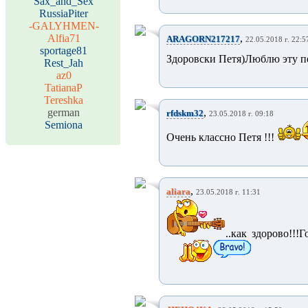
Sax_and_Sex
RussiaPiter
-GALYHMEN-
Alfia71
,
ARAGORN217217
22.05.2018 г. 22:5
sportage81
Здоровски Петя)Люблю эту п
Rest_Jah
az0
TatianaP
Tereshka
german
,
rfdskm32
23.05.2018 г. 09:18
Semiona
Очень классно Петя !!!
,
aliara
23.05.2018 г. 11:31
..как здорово!!!