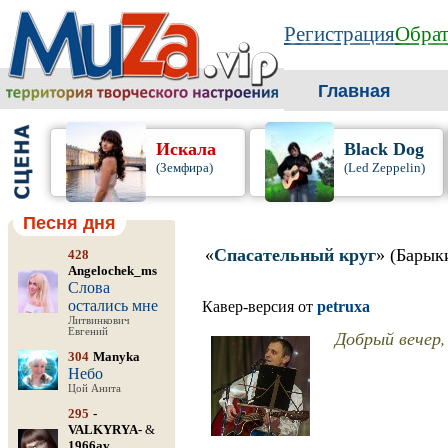
Регистрация
Обрат
Главная
Искала
Black Dog
(Земфира)
(Led Zeppelin)
Песня дня
«
Спасательный круг
» (Барык
428
Angelochek_ms
Слова
остались мне
Кавер-версия от
petruxa
Литвинкович
Евгений
Добрый вечер, 
304
Manyka
Небо
Цой Анита
295
-
VALKYRYA-
&
1966av