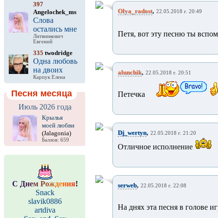
397
,
Olya_radost
Angelochek_ms
22.05.2018 г. 20:49
Слова
остались мне
Петя, вот эту песню ты вспо
Литвинкович
Евгений
335
twodridge
Одна любовь
на двоих
,
alunchik
22.05.2018 г. 20:51
Карпук Елена
Песня месяца
Петечка
Июль 2026 года
Крылья
моей любви
,
Dj_wertyn
(Jalagonia)
22.05.2018 г. 21:20
Баллов: 659
Отличное исполнение
С
Д
н
е
м
Р
о
ж
д
е
н
и
я
!
,
serweb
22.05.2018 г. 22:08
Snack
slavik0886
На днях эта песня в голове иг
artdiva