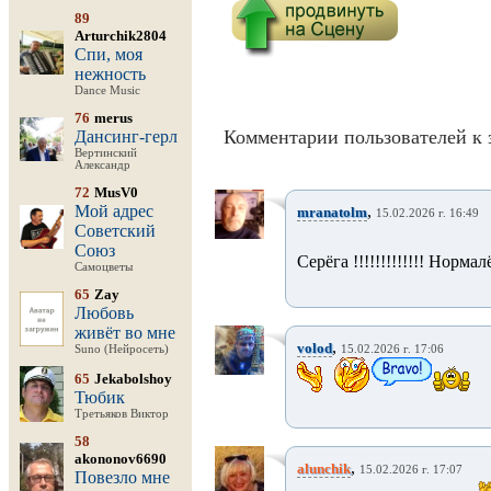
89
Arturchik2804
Спи, моя
нежность
Dance Music
76
merus
Комментарии пользователей к 
Дансинг-герл
Вертинский
Александр
72
MusV0
Мой адрес
,
mranatolm
15.02.2026 г. 16:49
Советский
Союз
Серёга !!!!!!!!!!!!! Нормалёк
Самоцветы
65
Zay
Любовь
живёт во мне
,
volod
Suno (Нейросеть)
15.02.2026 г. 17:06
65
Jekabolshoy
Тюбик
Третьяков Виктор
58
akononov6690
,
alunchik
15.02.2026 г. 17:07
Повезло мне