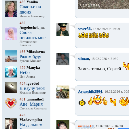
489
Yanika
Счастье на
двоих
Иванов Александр
480
Angelochek_ms
,
sever56
15.02.2026 г. 19:00
Слова
остались мне
Литвинкович
Евгений
466
Miloslavna
Рядом буду
,
silman
15.02.2026 г. 21:30
Бублик Михаил
459
Manyka
Замечательно, Сергей!
Небо
Цой Анита
454
igorded
Я научу тебя
,
Arturchik2804
16.02.2026 г. 00:
Кузьмин Владимир
431
tumantho1
Аве, Мария
Светикова Светлана
428
Vladavtopilot
На дальнем
,
milana18
19.02.2026 г. 04:20