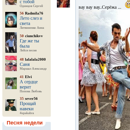
с тобой
Одинцов Сергей
вау вау вау..Серёжа ...
56
Radmila76
Лето слез и
света
Литвиненко Анна
50
ciunchikvv
Где же ты
была
Лейся песня
48
lalalala2000
Саня
Маршал Александр
41
Elvi
А сердце
верит
Попова Любовь
35
sever56
Прощай
навеки
4upakabra
Песня недели