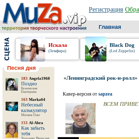
Регистрация
Обра
Главная
Искала
Black Dog
(Земфира)
(Led Zeppelin)
Песня дня
«
Ленинградский рок-н-ролл
»
183
Angela1968
Поздно
Бужинская
Екатерина
Кавер-версия от
sapzea
163
Marka64
ВСЕМ ПРИВЕТ.
Небесный
калькулятор
Митяев Олег
153
Al-Abra
Как забыть
тебя
Хурсенко Вячеслав