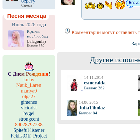
берегу
Сармат
Песня месяца
Июль 2026 года
Крылья
Комментарии могут оставлять 
моей любви
(Jalagonia)
Зар
Баллов: 659
Другие исполн
С
Д
н
е
м
Р
о
ж
д
е
н
и
я
!
14.11.2014
kulav
esmeralda
Natik_Laren
Баллов: 262
mariya9
olga27
gimenes
14.06.2015
victorist
JuliaTiholaz
bygel
Баллов: 84
strongcent
89028797238
Spiteful-listener
FeklistOff_Project