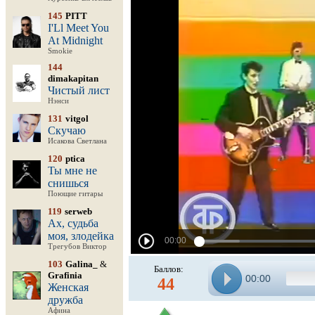
145
PITT
I'Ll Meet You
At Midnight
Smokie
144
dimakapitan
Чистый лист
Нэнси
131
vitgol
Скучаю
Исакова Светлана
120
ptica
Ты мне не
снишься
Поющие гитары
119
serweb
Ах, судьба
моя, злодейка
Трегубов Виктор
103
Galina_
&
Баллов:
Grafinia
00:00
44
Женская
дружба
Афина