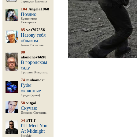
Зарицкая Евгения
104
Angela1968
Поздно
Бужинская
Екатерина
85
vas707356
Назову тебя
облаком
Быков Вячеслав
80
akononov6690
В городском
саду
Трошин Владимир
74
muhomorr
Губы
окаянные
Среда (трио)
58
vitgol
Скучаю
Исакова Светлана
54
PITT
I'Ll Meet You
At Midnight
Smokie