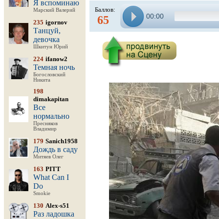
Я вспоминаю
Баллов:
Марский Валерий
00:00
65
235
igornov
Танцуй,
девочка
Шкитун Юрий
224
ifanow2
Темная ночь
Богословский
Никита
198
dimakapitan
Все
нормально
Пресняков
Владимир
179
Sanich1958
Дождь в саду
Митяев Олег
163
PITT
What Can I
Do
Smokie
130
Alex-s51
Раз ладошка