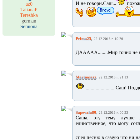
И не говори.Саш...
похоже
az0
TatianaP
Tereshka
german
Semiona
,
Prima25
22.12.2016 г. 19:20
ДААААА........Мир точно не 
,
Marinajazz
22.12.2016 г. 21:13
.........................Саш!
,
Sapevala80
23.12.2016 г. 00:33
Саша, эту тему лучше не
единственное, что могу согл
спел песню в самую что ни на 