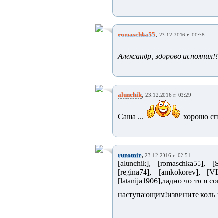
,
romaschka55
23.12.2016 г. 00:58
Александр, здорово исполнил!
,
alunchik
23.12.2016 г. 02:29
Саша ...
хорошо сп
,
runomir
23.12.2016 г. 02:51
[alunchik], [romaschka55], [S
[regina74], [amkokorev], [V
[latanija1906],ладно чо то я 
наступающим!извините коль ч