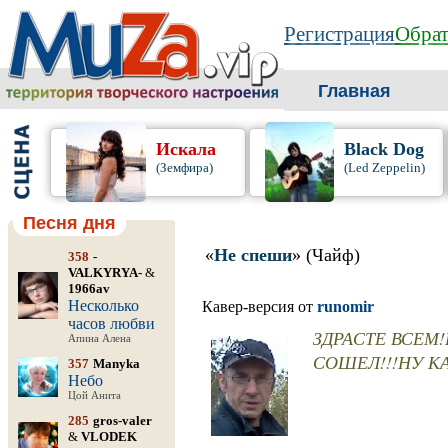
Регистрация
Обрат
Главная
Искала
Black Dog
(Земфира)
(Led Zeppelin)
Песня дня
«
Не спеши
» (Чайф)
358
-
VALKYRYA-
&
1966av
Несколько
Кавер-версия от
runomir
часов любви
ЗДРАСТЕ ВСЕМ!
Апина Алена
СОШЕЛ!!!НУ КА
357
Manyka
Небо
Цой Анита
285
gros-valer
&
VLODEK