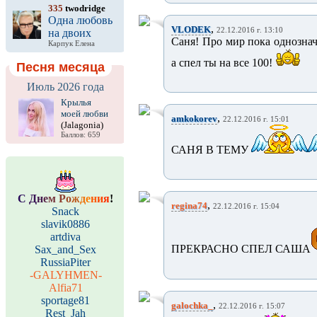
335
twodridge
Одна любовь
,
VLODEK
22.12.2016 г. 13:10
на двоих
Саня! Про мир пока однозначн
Карпук Елена
а спел ты на все 100!
Песня месяца
Июль 2026 года
Крылья
моей любви
,
amkokorev
22.12.2016 г. 15:01
(Jalagonia)
Баллов: 659
САНЯ В ТЕМУ
С
Д
н
е
м
Р
о
ж
д
е
н
и
я
!
,
regina74
22.12.2016 г. 15:04
Snack
slavik0886
artdiva
ПРЕКРАСНО СПЕЛ САША
Sax_and_Sex
RussiaPiter
-GALYHMEN-
Alfia71
sportage81
,
galochka_
22.12.2016 г. 15:07
Rest_Jah