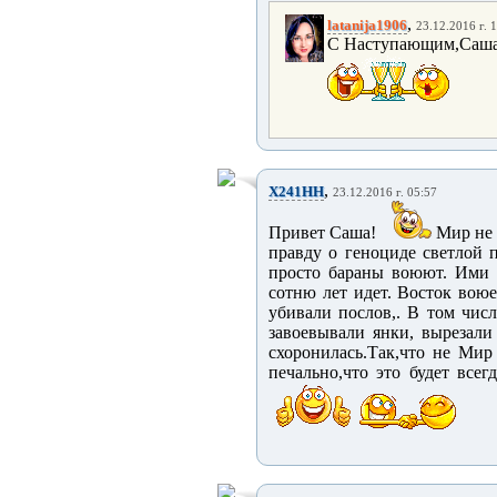
,
latanija1906
23.12.2016 г. 
С Наступающим,Саша!!
,
X241HH
23.12.2016 г. 05:57
Привет Саша!
Мир не с
правду о геноциде светлой п
просто бараны воюют. Ими 
сотню лет идет. Восток воюе
убивали послов,. В том числ
завоевывали янки, вырезали
схоронилась.Так,что не Мир
печально,что это будет всег