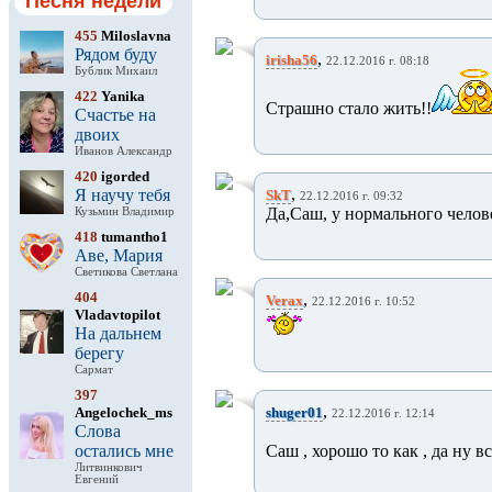
Песня недели
455
Miloslavna
Рядом буду
,
irisha56
22.12.2016 г. 08:18
Бублик Михаил
422
Yanika
Страшно стало жить!!
Счастье на
двоих
Иванов Александр
420
igorded
,
Я научу тебя
SkT
22.12.2016 г. 09:32
Да,Саш, у нормального челове
Кузьмин Владимир
418
tumantho1
Аве, Мария
Светикова Светлана
404
,
Verax
22.12.2016 г. 10:52
Vladavtopilot
На дальнем
берегу
Сармат
397
,
Angelochek_ms
shuger01
22.12.2016 г. 12:14
Слова
остались мне
Саш , хорошо то как , да ну вс
Литвинкович
Евгений