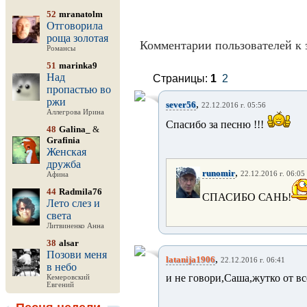
52
mranatolm
Отговорила
роща золотая
Комментарии пользователей к 
Романсы
51
marinka9
Над
Страницы:
1
2
пропастью во
ржи
,
sever56
22.12.2016 г. 05:56
Аллегрова Ирина
Спасибо за песню !!!
48
Galina_
&
Grafinia
Женская
дружба
,
runomir
22.12.2016 г. 06:05
Афина
44
Radmila76
СПАСИБО САНЬ!
Лето слез и
света
Литвиненко Анна
38
alsar
Позови меня
,
latanija1906
22.12.2016 г. 06:41
в небо
и не говори,Саша,жутко от вс
Кемеровский
Евгений