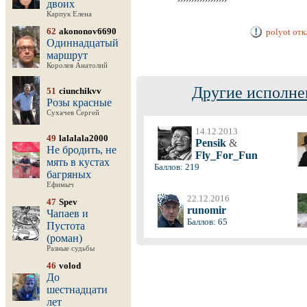
двоих
Карпук Елена
62
akononov6690
polyot от
Одиннадцатый
маршрут
Королев Анатолий
Другие исполне
51
ciunchikvv
Розы красные
Сухачев Сергей
14.12.2013
49
lalalala2000
Pensik
&
Не бродить, не
Fly_For_Fun
мять в кустах
Баллов: 219
багряных
Ефимыч
22.12.2016
47
Spev
runomir
Чапаев и
Баллов: 65
Пустота
(роман)
Разные судьбы
46
volod
До
шестнадцати
лет