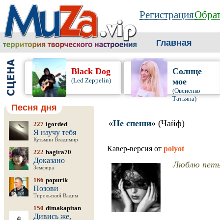
Регистрация
Обрат
Главная
Black Dog
Солнце
(Led Zeppelin)
мое
(Овсиенко
Татьяна)
Песня дня
«
Не спеши
» (Чайф)
227
igorded
Я научу тебя
Кузьмин Владимир
Кавер-версия от
polyot
222
bagira70
Доказано
Люблю петь
Земфира
166
popurik
Позови
Тирольский Вадим
150
dimakapitan
Дивись же,