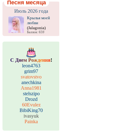
Песня месяца
Июль 2026 года
Крылья моей
любви
(Jalagonia)
Баллов: 659
С
Д
н
е
м
Р
о
ж
д
е
н
и
я
!
leon4763
grim97
svatovstvo
anechkina
Anna1981
stelszipo
Drozd
60Evulez
BibiKing70
ivasyuk
Painka