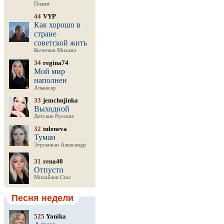
Пламя
44
VYP
Как хорошо в
стране
советской жить
Кочетков Михаил
34
regina74
Мой мир
наполнен
Алькасар
33
jemchujinka
Выходной
Детские Русские
32
tuleneva
Туман
Эгромжан Александр
31
rena40
Отпусти
Михайлов Стас
Песня недели
525
Yanika