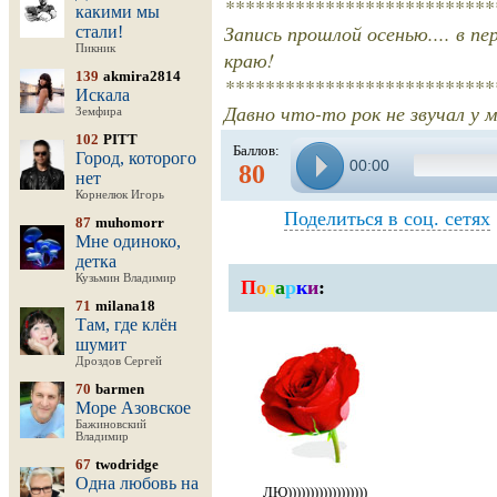
***************************
какими мы
Запись прошлой осенью.... в п
стали!
Пикник
краю!
139
akmira2814
***************************
Искала
Давно что-то рок не звучал у м
Земфира
102
PITT
Баллов:
Город, которого
00:00
80
нет
Корнелюк Игорь
Поделиться в соц. сетях
87
muhomorr
Мне одиноко,
детка
Кузьмин Владимир
П
о
д
а
р
к
и
:
71
milana18
Там, где клён
шумит
Дроздов Сергей
70
barmen
Море Азовское
Бажиновский
Владимир
67
twodridge
Одна любовь на
ЛЮ))))))))))))))))))