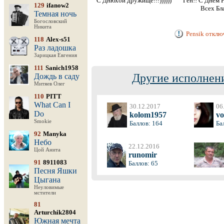
С Днюхой дружище!!!))))))
Ген!! С Днем 
129
ifanow2
Всех Бла
Темная ночь
Богословский
Никита
Pensik отклю
118
Alex-s51
Раз ладошка
Зарицкая Евгения
111
Sanich1958
Другие исполнени
Дождь в саду
Митяев Олег
110
PITT
What Can I
30.12.2017
06
Do
kolom1957
vo
Smokie
Баллов: 164
Ба
92
Manyka
Небо
22.12.2016
Цой Анита
runomir
91
8911083
Баллов: 65
Песня Яшки
Цыгана
Неуловимые
мстители
81
Arturchik2804
Южная мечта