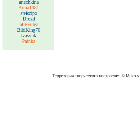
anechkina
Anna1981
stelszipo
Drozd
60Evulez
BibiKing70
ivasyuk
Painka
Территория творческого настроения © Muza.vi