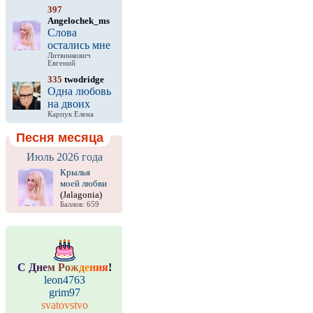
397
Angelochek_ms
Слова
остались мне
Литвинкович
Евгений
335
twodridge
Одна любовь
на двоих
Карпук Елена
Песня месяца
Июль 2026 года
Крылья
моей любви
(Jalagonia)
Баллов: 659
С
Д
н
е
м
Р
о
ж
д
е
н
и
я
!
leon4763
grim97
svatovstvo