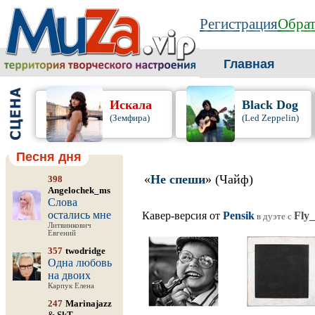
Регистрация
Обрат
Главная
Искала
Black Dog
(Земфира)
(Led Zeppelin)
Песня дня
«
Не спеши
» (Чайф)
398
Angelochek_ms
Слова
остались мне
Кавер-версия от
Pensik
Fly
в дуэте c
Литвинкович
Евгений
357
twodridge
Одна любовь
на двоих
Карпук Елена
247
Marinajazz
&
SkT