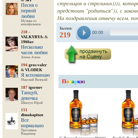
стрельцов и стрельчих)))), кото
Песня о
предстоит "родиться")), с закон
первой
любви
На поздравления отвечу всем, по
Музыка из
кинофильмов
Баллов:
210
-
00:00
219
VALKYRYA-
&
1966av
Несколько
часов любви
Апина Алена
194
gros-valer
&
VLODEK
Я вспоминаю
Марский Валерий
П
о
д
а
р
к
и
:
187
igornov
Танцуй,
девочка
Шкитун Юрий
151
dimakapitan
Все
нормально
Пресняков
Владимир