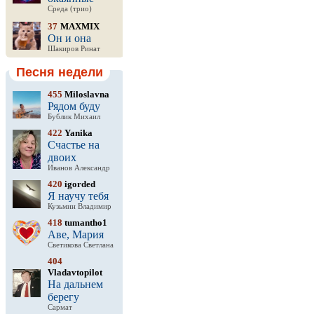
Среда (трио)
37
MAXMIX
Он и она
Шакиров Ринат
Песня недели
455
Miloslavna
Рядом буду
Бублик Михаил
422
Yanika
Счастье на
двоих
Иванов Александр
420
igorded
Я научу тебя
Кузьмин Владимир
418
tumantho1
Аве, Мария
Светикова Светлана
404
Vladavtopilot
На дальнем
берегу
Сармат