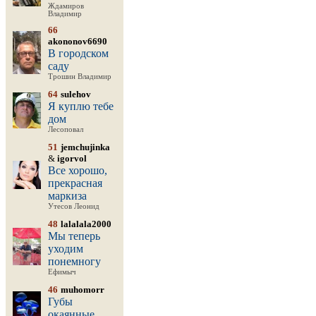
Ждамиров
Владимир
66
akononov6690
В городском
саду
Трошин Владимир
64
sulehov
Я куплю тебе
дом
Лесоповал
51
jemchujinka
&
igorvol
Все хорошо,
прекрасная
маркиза
Утесов Леонид
48
lalalala2000
Мы теперь
уходим
понемногу
Ефимыч
46
muhomorr
Губы
окаянные