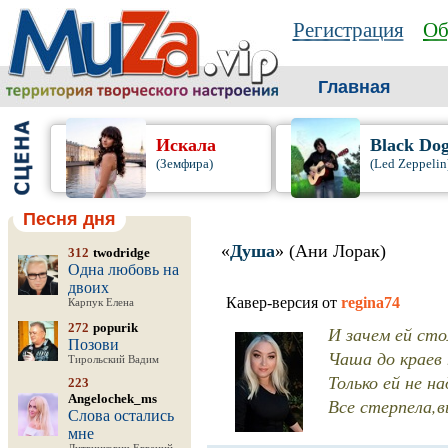
Регистрация
Об
Главная
Искала
Black Do
(Земфира)
(Led Zeppelin
Песня дня
«
Душа
» (Ани Лорак)
312
twodridge
Одна любовь на
двоих
Кавер-версия от
regina74
Карпук Елена
272
popurik
И зачем ей ст
Позови
Чаша до краев 
Тирольский Вадим
Только ей не н
223
Angelochek_ms
Все стерпела,в
Слова остались
мне