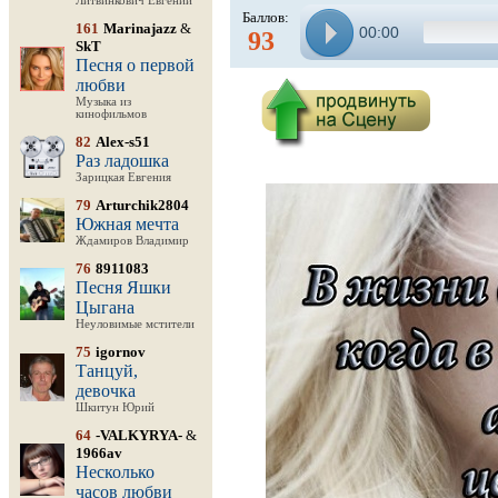
Литвинкович Евгений
Баллов:
161
Marinajazz
&
00:00
93
SkT
Песня о первой
любви
Музыка из
кинофильмов
82
Alex-s51
Раз ладошка
Зарицкая Евгения
79
Arturchik2804
Южная мечта
Ждамиров Владимир
76
8911083
Песня Яшки
Цыгана
Неуловимые мстители
75
igornov
Танцуй,
девочка
Шкитун Юрий
64
-VALKYRYA-
&
1966av
Несколько
часов любви