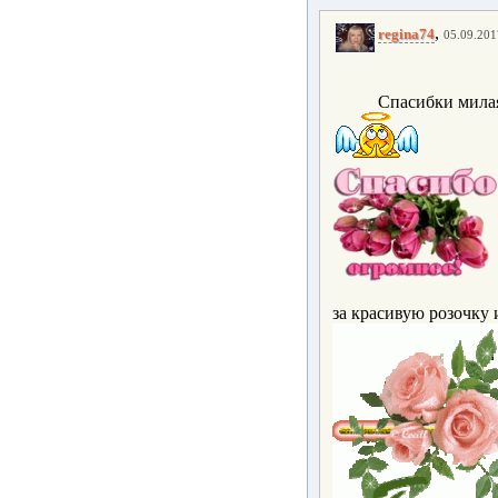
,
regina74
05.09.201
Спасибки милая
за красивую розочк