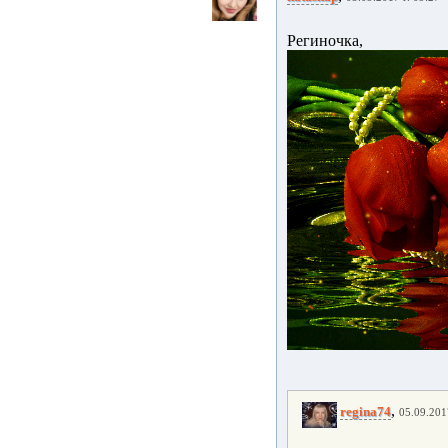
Региночка, 
,
regina74
05.09.201