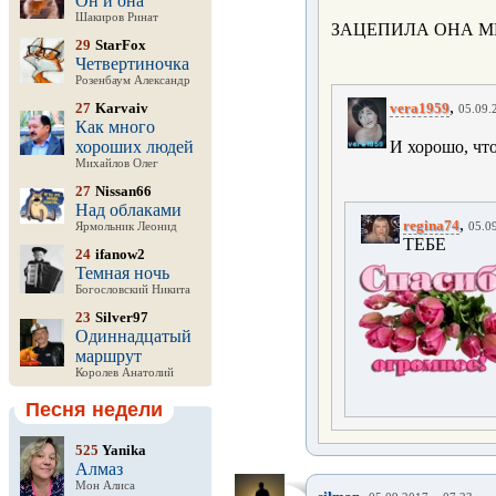
Он и она
Шакиров Ринат
ЗАЦЕПИЛА ОНА М
29
StarFox
Четвертиночка
Розенбаум Александр
,
27
Karvaiv
vera1959
05.09.
Как много
хороших людей
И хорошо, что
Михайлов Олег
27
Nissan66
Над облаками
,
regina74
Ярмольник Леонид
05.09
ТЕБЕ
24
ifanow2
Темная ночь
Богословский Никита
23
Silver97
Одиннадцатый
маршрут
Королев Анатолий
Песня недели
525
Yanika
Алмаз
Мон Алиса
,