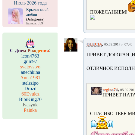
Июль 2026 года
Крылья моей
ПОЖЕЛАНИЕМ!
любви
(Jalagonia)
Баллов: 659
,
OLECIA
05.09.2017 г. 07:43
С
Д
н
е
м
Р
о
ж
д
е
н
и
я
!
ПРИВЕТ ДОРОГАЯ ,
leon4763
grim97
svatovstvo
ОТЛИЧНОЕ ИСПОЛНЕНИ
anechkina
Anna1981
stelszipo
Drozd
,
regina74
05.09.201
60Evulez
ПРИВЕТ НАТ
BibiKing70
ivasyuk
Painka
СПАСИБО ТЕБЕ МИ