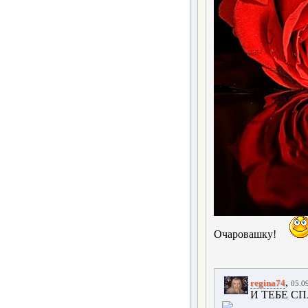
Очаровашку!
,
regina74
05.09
И ТЕБЕ С