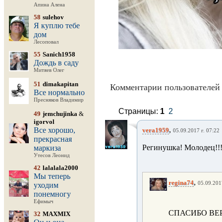
Апина Алена
58
sulehov
Я куплю тебе
дом
Лесоповал
55
Sanich1958
Дождь в саду
Митяев Олег
51
dimakapitan
Комментарии пользователей 
Все нормально
Пресняков Владимир
Страницы:
1
2
49
jemchujinka
&
igorvol
,
Все хорошо,
vera1959
05.09.2017 г. 07:22
прекрасная
Регинушка! Молодец!!!!
маркиза
Утесов Леонид
42
lalalala2000
Мы теперь
,
regina74
05.09.201
уходим
понемногу
Ефимыч
СПАСИБО ВЕ
32
MAXMIX