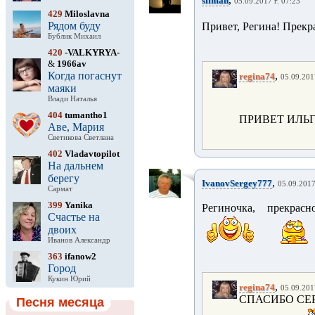
silman
05.09.2017 г. 07:23
429
Miloslavna
Рядом буду
Привет, Регина! Прекра
Бублик Михаил
420
-VALKYRYA-
&
1966av
Когда погаснут
,
regina74
05.09.201
маяки
Влади Наталья
404
tumantho1
ПРИВЕТ ИЛЬГ
Аве, Мария
Светикова Светлана
402
Vladavtopilot
На дальнем
берегу
,
IvanovSergey777
05.09.2017
Сармат
399
Yanika
Региночка, прекрас
Счастье на
двоих
Иванов Александр
363
ifanow2
Город
Кукин Юрий
,
regina74
05.09.201
СПАСИБО СЕ
Песня месяца