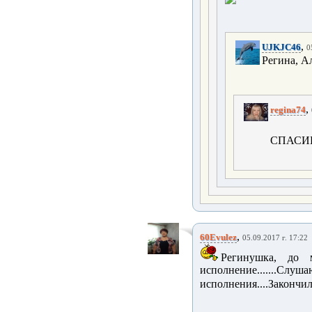
,
UJKJC46
0
Регина, А
,
regina74
СПАСИБ
,
60Evulez
05.09.2017 г. 17:22
Регинушка, до 
исполнение.......Сл
исполнения....Закончил