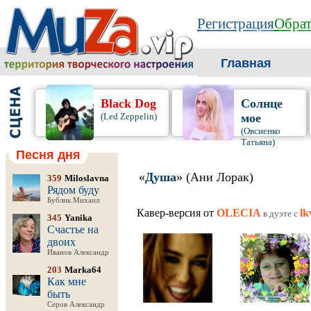
Регистрация
Обрат
Главная
Black Dog
Солнце
(Led Zeppelin)
мое
(Овсиенко
Татьяна)
Песня дня
«
Душа
» (Ани Лорак)
359
Miloslavna
Рядом буду
Бублик Михаил
Кавер-версия от
OLECIA
lk
в дуэте c
345
Yanika
Счастье на
двоих
Иванов Александр
203
Marka64
Как мне
быть
Серов Александр