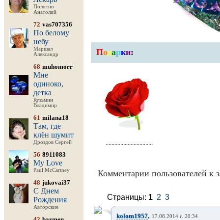
Полотно
Анатолий
72
vas707356
По белому
небу
Маршал
П
о
д
а
р
к
и
:
Александр
68
muhomorr
Мне
одиноко,
детка
Кузьмин
Владимир
61
milana18
Там, где
клён шумит
................................
Дроздов Сергей
56
8911083
My Love
Paul McCartney
Комментарии пользователей к з
48
jukovai37
С Днем
Страницы:
1
2
3
Рождения
Авторские
,
kolom1957
17.08.2014 г. 20:34
42
barmen