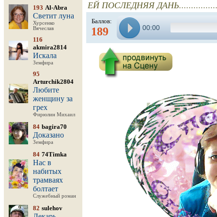
ЕЙ ПОСЛЕДНЯЯ ДАНЬ.................
193
Al-Abra
Светит луна
Баллов:
Хурсенко
00:00
189
Вячеслав
116
akmira2814
Искала
Земфира
95
Arturchik2804
Любите
женщину за
грех
Фирюлин Михаил
84
bagira70
Доказано
Земфира
84
74Timka
Нас в
набитых
трамваях
болтает
Служебный роман
82
sulehov
Лекарь