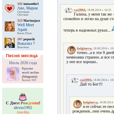
342
tumantho1
Аве, Мария
,
cat2004
18.08.2014 г. 10:33
Светикова
Галина, у меня так же 
Светлана
спокойно и легко на душе с
323
Marinajazz
Well Meet
Again
теперь в надежных руках...
Karen Elson
267
popurik
Вокализ 7
Вокализы
,
kolginova
18.08.2014 г. 10
точно...а в эти 9 дн
Песня месяца
немножко странно..и все свя
у нее все хорошо..
Июль 2026 года
Крылья
моей любви
(Jalagonia)
,
cat2004
Баллов: 659
18.08.2014 г. 10
Дай то Бог!!!
,
kolginova
С
Д
н
е
м
Р
о
ж
д
е
н
и
я
!
18.08.2014 
я ее сейчас ее п
alexus1992
рождения...они очень д
ruse4ka