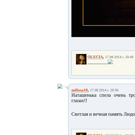
,
OLECIA
17.08.2014 г. 20:49
.................
,
milissa10
17.08.2014 г. 20:56
Наташенька спела очень тр
глазах!!
Светлая и вечная память Людочке......