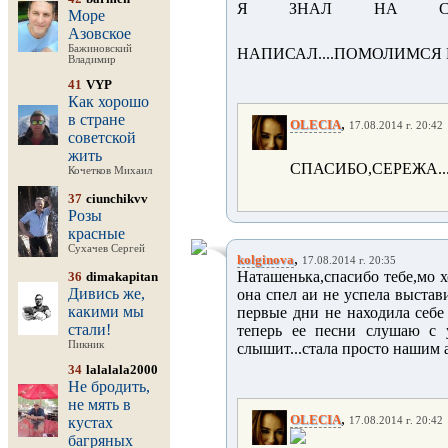
Я ЗНАЛ НА СЛЕД
Море
Азовское
Бажиновский
НАПИСАЛ....ПОМОЛИМСЯ
Владимир
41
VYP
Как хорошо
в стране
,
OLECIA
17.08.2014 г. 20:42
советской
жить
СПАСИБО,СЕРЕЖА......
Кочетков Михаил
37
ciunchikvv
Розы
красные
Сухачев Сергей
,
kolginova
17.08.2014 г. 20:35
Наташенька,спасибо тебе,мо 
36
dimakapitan
Дивись же,
она спел аи не успела выстави
какими мы
первые дни не находила себе 
стали!
теперь ее песни слушаю с у
Пикник
слышит...стала просто нашим а
34
lalalala2000
Не бродить,
не мять в
,
OLECIA
кустах
17.08.2014 г. 20:42
багряных