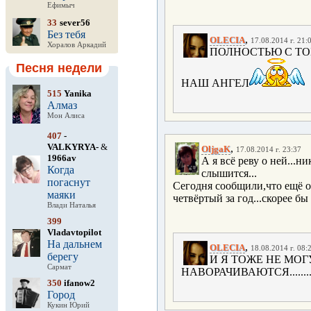
Ефимыч
33
sever56
Без тебя
,
OLECIA
17.08.2014 г. 21:
Хоралов Аркадий
ПОЛНОСТЬЮ С ТО
Песня недели
НАШ АНГЕЛ
515
Yanika
Алмаз
Мон Алиса
407
-
VALKYRYA-
&
,
OljgaK
17.08.2014 г. 23:37
1966av
А я всё реву о ней...н
Когда
слышится...
погаснут
Сегодня сообщили,что ещё о
маяки
четвёртый за год...скорее бы
Влади Наталья
399
Vladavtopilot
На дальнем
,
OLECIA
18.08.2014 г. 08:
берегу
И Я ТОЖЕ НЕ МО
Сармат
НАВОРАЧИВАЮТСЯ................
350
ifanow2
Город
Кукин Юрий