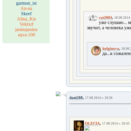
garmon_ist
An-na
Skeef
,
cat2004
18.08.2014 
Alina_Kis
уже слушаю... 
Vektxrf
звучит, а человека уже 
janinajanina
aqva-100
,
kolginova
18.08.
да...к сожален
,
dani288
17.08.2014 г. 20:36
....................................................
,
OLECIA
17.08.2014 г. 20:43