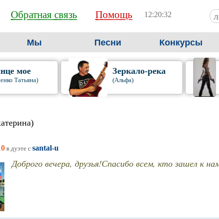
Обратная связь
Помощь
12:20:32
Мы
Песни
Конкурсы
нце мое
Зеркало-река
енко Татьяна)
(Альфа)
катерина)
10
santal-u
в дуэте c
Доброго вечера, друзья!Спасибо всем, кто зашел к нам 