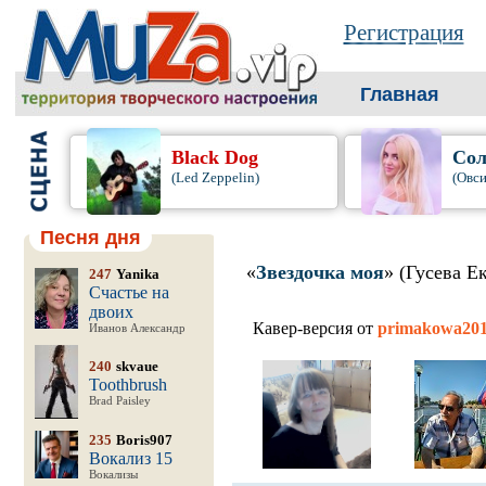
Регистрация
Главная
Black Dog
Сол
(Led Zeppelin)
(Овси
Песня дня
«
Звездочка моя
» (Гусева Е
247
Yanika
Счастье на
двоих
Кавер-версия от
primakowa20
Иванов Александр
240
skvaue
Toothbrush
Brad Paisley
235
Boris907
Вокализ 15
Вокализы