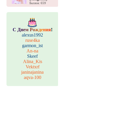
Баллов: 659
С
Д
н
е
м
Р
о
ж
д
е
н
и
я
!
alexus1992
ruse4ka
garmon_ist
An-na
Skeef
Alina_Kis
Vektxrf
janinajanina
aqva-100