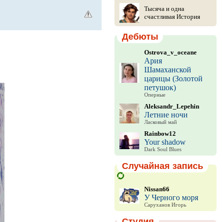
Тысяча и одна
счастливая История
Дебюты
Ostrova_v_oceane
Ария
Шамаханской
царицы (Золотой
петушок)
Оперные
Aleksandr_Lepehin
Летние ночи
Ласковый май
Rainbow12
Your shadow
Dark Soul Blues
Случайная запись
Nissan66
У Черного моря
Саруханов Игорь
Студия