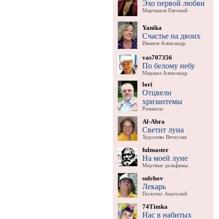
Эхо первой любви
Мартынов Евгений
Yanika
Счастье на двоих
Иванов Александр
vas707356
По белому небу
Маршал Александр
lori
Отцвели
хризантемы
Романсы
Al-Abra
Светит луна
Хурсенко Вячеслав
fulmaster
На моей луне
Мертвые дельфины
sulehov
Лекарь
Полотно Анатолий
74Timka
Нас в набитых