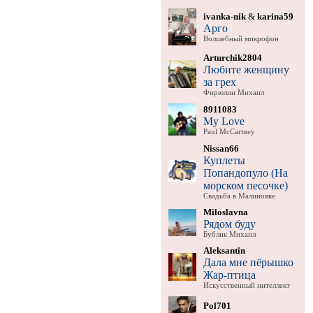
ivanka-nik
&
karina59
Арго
Волшебный микрофон
Arturchik2804
Любите женщину
за грех
Фирюлин Михаил
8911083
My Love
Paul McCartney
Nissan66
Куплеты
Попандопуло (На
морском песочке)
Свадьба в Малиновке
Miloslavna
Рядом буду
Бублик Михаил
Aleksantin
Дала мне пёрышко
Жар-птица
Искусственный интеллект
Pol701