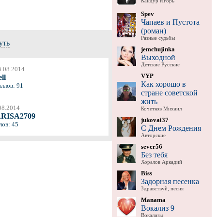
Кандур Игорь
Spev
Чапаев и Пустота
(роман)
Разные судьбы
уть
jemchujinka
Выходной
Детские Русские
6.08.2014
VYP
ll
Как хорошо в
аллов: 91
стране советской
жить
08.2014
Кочетков Михаил
RISA2709
jukovai37
лов: 45
С Днем Рождения
Авторские
sever56
Без тебя
Хоралов Аркадий
Biss
Задорная песенка
Здравствуй, песня
Manama
Вокализ 9
Вокализы