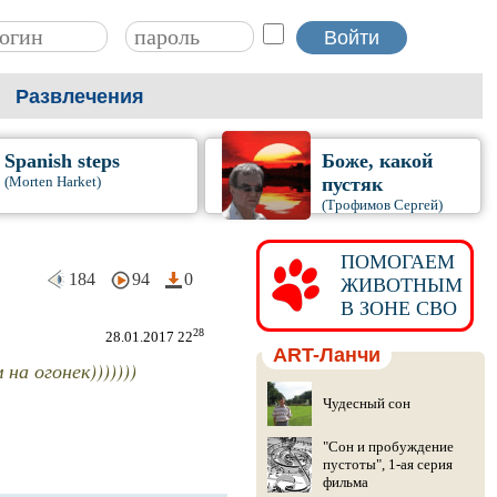
Развлечения
Spanish steps
Боже, какой
(Morten Harket)
пустяк
(Трофимов Сергей)
ПОМОГАЕМ
184
94
0
ЖИВОТНЫМ
В ЗОНЕ СВО
28
28.01.2017 22
ART-Ланчи
на огонек)))))))
Чудесный сон
"Сон и пробуждение
пустоты", 1-ая серия
фильма