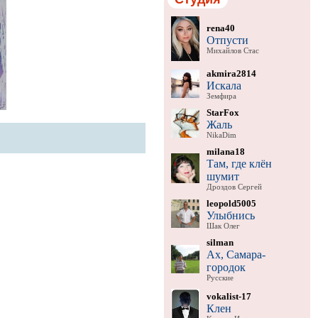
rena40
Отпусти
Михайлов Стас
akmira2814
Искала
Земфира
StarFox
Жаль
NikaDim
milana18
Там, где клён
шумит
Дроздов Сергей
leopold5005
Улыбнись
Шак Олег
silman
Ах, Самара-
городок
Русские
vokalist-17
Клен