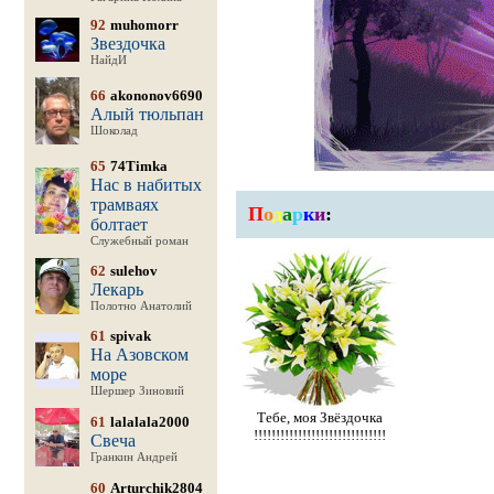
92
muhomorr
Звездочка
НайдИ
66
akononov6690
Алый тюльпан
Шоколад
65
74Timka
Нас в набитых
трамваях
П
о
д
а
р
к
и
:
болтает
Служебный роман
62
sulehov
Лекарь
Полотно Анатолий
61
spivak
На Азовском
море
Шершер Зиновий
Тебе, моя Звёздочка
61
lalalala2000
!!!!!!!!!!!!!!!!!!!!!!!!!!!!!!
Свеча
Гранкин Андрей
60
Arturchik2804