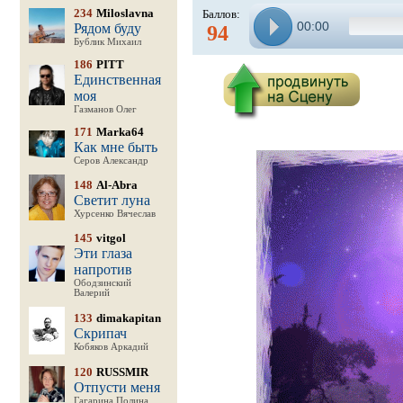
234
Miloslavna
Баллов:
00:00
Рядом буду
94
Бублик Михаил
186
PITT
Единственная
моя
Газманов Олег
171
Marka64
Как мне быть
Серов Александр
148
Al-Abra
Светит луна
Хурсенко Вячеслав
145
vitgol
Эти глаза
напротив
Ободзинский
Валерий
133
dimakapitan
Скрипач
Кобяков Аркадий
120
RUSSMIR
Отпусти меня
Гагарина Полина