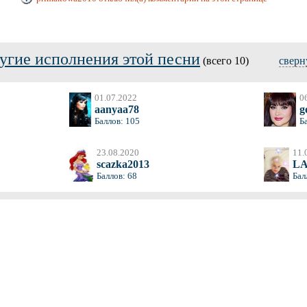
угие исполнения этой песни
(всего 10)
сверн
01.07.2022
0
aanyaa78
ge
Баллов: 105
Б
23.08.2020
11.
scazka2013
LA
Баллов: 68
Бал