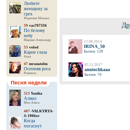
Любите
женщину за
грех
Фирюлин Михаил
Др
59
vas707356
По белому
небу
Маршал Александр
12.08.2014
IRINA_50
53
volod
Баллов: 128
Карие глаза
Ахра
47
mranatolm
05.12.2017
Осенняя роса
anutochkaaa
Романсы
Баллов: 76
Песня недели
515
Yanika
Алмаз
Мон Алиса
407
-VALKYRYA-
&
1966av
Когда
погаснут