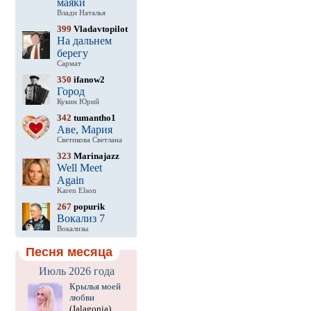
маяки
Влади Наталья
399
Vladavtopilot
На дальнем
берегу
Сармат
350
ifanow2
Город
Кукин Юрий
342
tumantho1
Аве, Мария
Светикова Светлана
323
Marinajazz
Well Meet
Again
Karen Elson
267
popurik
Вокализ 7
Вокализы
Песня месяца
Июль 2026 года
Крылья моей
любви
(Jalagonia)