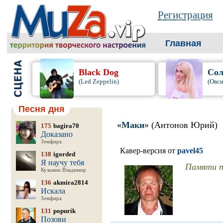
Регистрация
Главная
Black Dog
Сол
(Led Zeppelin)
(Овси
Песня дня
«
Маки
» (Антонов Юрий)
175
bagira70
Доказано
Земфира
Кавер-версия от
pavel45
138
igorded
Я научу тебя
Памяти п
Кузьмин Владимир
136
akmira2814
Искала
Земфира
131
popurik
Позови