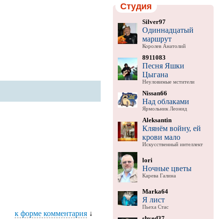
Студия
Silver97
Одиннадцатый
маршрут
Королев Анатолий
8911083
Песня Яшки
Цыгана
Неуловимые мстители
Nissan66
Над облаками
Ярмольник Леонид
Aleksantin
Клянём войну, ей
крови мало
Искусственный интеллект
lori
Ночные цветы
Карева Галина
Marka64
Я лист
Пьеха Стас
к форме комментария
↓
shved37