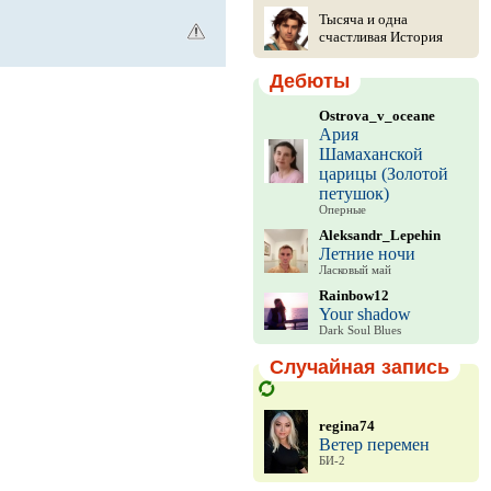
Тысяча и одна
счастливая История
Дебюты
Ostrova_v_oceane
Ария
Шамаханской
царицы (Золотой
петушок)
Оперные
Aleksandr_Lepehin
Летние ночи
Ласковый май
Rainbow12
Your shadow
Dark Soul Blues
Случайная запись
regina74
Ветер перемен
БИ-2