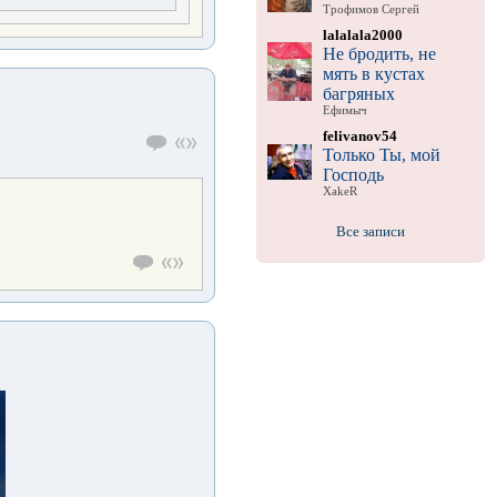
Трофимов Сергей
lalalala2000
Не бродить, не
мять в кустах
багряных
Ефимыч
felivanov54
Только Ты, мой
Господь
XakeR
Все записи