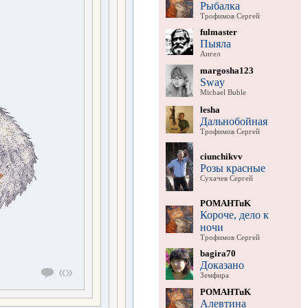
Рыбалка
Трофимов Сергей
fulmaster
Пыяла
Аигел
margosha123
Sway
Michael Buble
lesha
Дальнобойная
Трофимов Сергей
ciunchikvv
Розы красные
Сухачев Сергей
POMAHTuK
Короче, дело к
ночи
Трофимов Сергей
bagira70
Доказано
Земфира
POMAHTuK
Алевтина