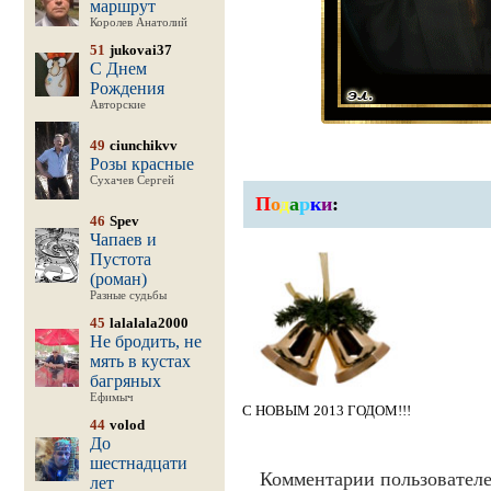
маршрут
Королев Анатолий
51
jukovai37
С Днем
Рождения
Авторские
49
ciunchikvv
Розы красные
Сухачев Сергей
П
о
д
а
р
к
и
:
46
Spev
Чапаев и
Пустота
(роман)
Разные судьбы
45
lalalala2000
Не бродить, не
мять в кустах
багряных
Ефимыч
С НОВЫМ 2013 ГОДОМ!!!
44
volod
До
шестнадцати
Комментарии пользователе
лет