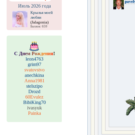
pavel
Июль 2026 года
Крылья моей
любви
(Jalagonia)
Баллов: 659
С
Д
н
е
м
Р
о
ж
д
е
н
и
я
!
leon4763
grim97
svatovstvo
anechkina
Anna1981
stelszipo
Drozd
60Evulez
BibiKing70
ivasyuk
Painka