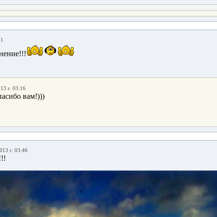
11
нение!!!
13 г. 03:16
асибо вам!)))
013 г. 03:46
!!