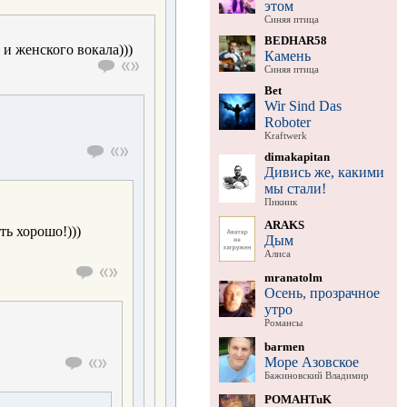
этом
Синяя птица
BEDHAR58
и женского вокала)))
Камень
Синяя птица
Bet
Wir Sind Das
Roboter
Kraftwerk
dimakapitan
Дивись же, какими
мы стали!
Пикник
ARAKS
ть хорошо!)))
Дым
Алиса
mranatolm
Осень, прозрачное
утро
Романсы
barmen
Море Азовское
Бажиновский Владимир
POMAHTuK