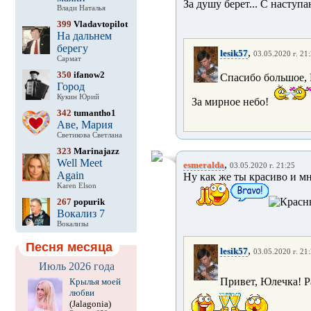
За душу берет... С наст
Влади Наталья
399
Vladavtopilot
На дальнем
берегу
,
lesik57
03.05.2020 г. 21
Сармат
350
ifanow2
Спасибо большое, 
Город
Кукин Юрий
За мирное небо!
342
tumantho1
Аве, Мария
Светикова Светлана
323
Marinajazz
Well Meet
,
esmeralda
03.05.2020 г. 21:25
Again
Ну как же ты красиво и м
Karen Elson
267
popurik
Вокализ 7
Вокализы
Песня месяца
,
lesik57
03.05.2020 г. 21
Июль 2026 года
Привет, Юлечка! Р
Крылья моей
любви
(Jalagonia)