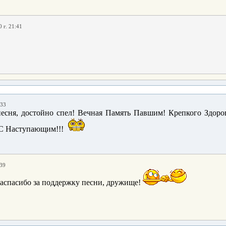
 г. 21:41
:33
песня, достойно спел! Вечная Память Павшим! Крепкого Здо
 С Наступающим!!!
:39
гаспасибо за поддержку песни, дружище!