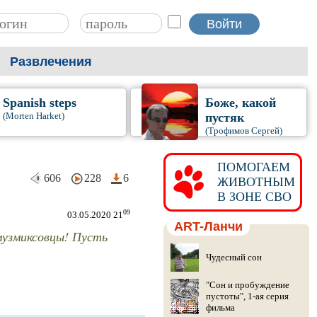
Развлечения
Spanish steps
Боже, какой
(Morten Harket)
пустяк
(Трофимов Сергей)
ПОМОГАЕМ
606
228
6
ЖИВОТНЫМ
В ЗОНЕ СВО
09
03.05.2020 21
ART-Ланчи
узмиксовцы! Пусть
Чудесный сон
"Сон и пробуждение
пустоты", 1-ая серия
фильма