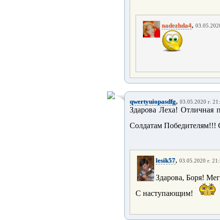
,
nadezhda4
03.05.2020
,
qwertyuiopasdfg
03.05.2020 г. 21
Здарова Леха! Отличная 
Солдатам Победителям!!!
,
lesik57
03.05.2020 г. 21
Здарова, Боря! Ме
С наступающим!