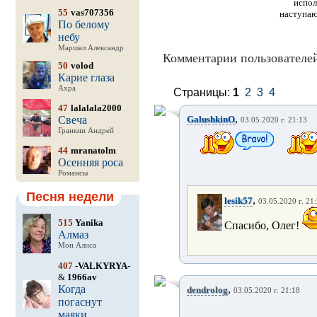
испол
55
vas707356
наступаю
По белому
небу
Маршал Александр
Комментарии пользователей
50
volod
Карие глаза
Ахра
Страницы:
1
2
3
4
47
lalalala2000
,
Свеча
GalushkinO
03.05.2020 г. 21:13
Гранкин Андрей
44
mranatolm
Осенняя роса
Романсы
Песня недели
,
lesik57
03.05.2020 г. 21
515
Yanika
Спасибо, Олег!
Алмаз
Мон Алиса
407
-VALKYRYA-
&
1966av
Когда
,
dendrolog
03.05.2020 г. 21:18
погаснут
маяки