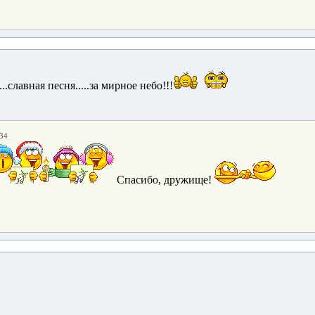
.славная песня.....за мирное небо!!!
:34
Спасибо, дружище!