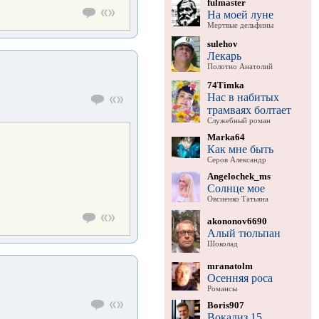
fulmaster
На моей луне
Мертвые дельфины
sulehov
Лекарь
Полотно Анатолий
74Timka
Нас в набитых
трамваях болтает
Служебный роман
Marka64
Как мне быть
Серов Александр
Angelochek_ms
Солнце мое
Овсиенко Татьяна
akononov6690
Алый тюльпан
Шоколад
mranatolm
Осенняя роса
Романсы
Boris907
Вокализ 15