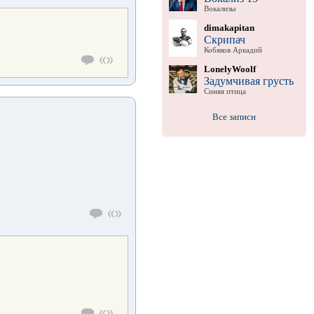
Вокализы
dimakapitan
Скрипач
Кобяков Аркадий
LonelyWoolf
Задумчивая грусть
Синяя птица
Все записи