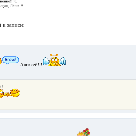
нение!!! С
щим, Лёша!!!
 к записи:
Алексей!!!
:21