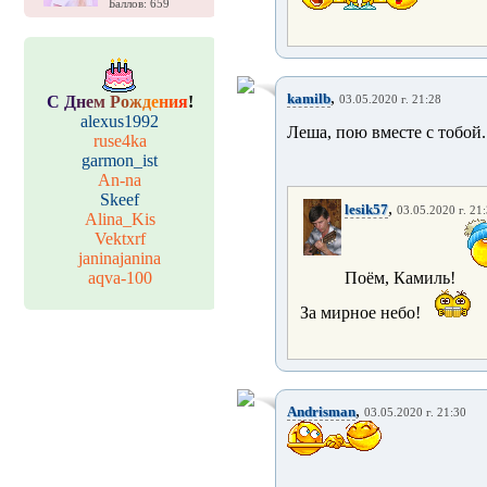
Баллов: 659
,
kamilb
С
Д
н
е
м
Р
о
ж
д
е
н
и
я
!
03.05.2020 г. 21:28
alexus1992
Леша, пою вместе с тобой...
ruse4ka
garmon_ist
An-na
Skeef
,
lesik57
03.05.2020 г. 21
Alina_Kis
Vektxrf
janinajanina
aqva-100
Поём, Камиль!
За мирное небо!
,
Andrisman
03.05.2020 г. 21:30