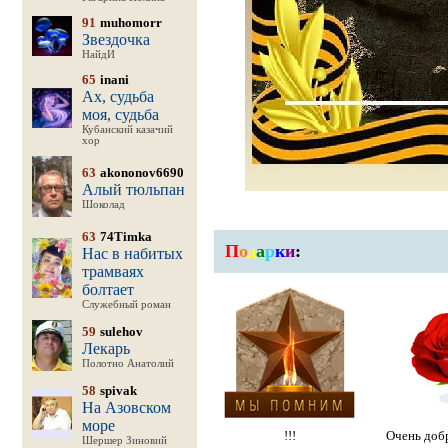
91
muhomorr
Звездочка
НайдИ
65
inani
Ах, судьба
моя, судьба
Кубанский казачий
хор
63
akononov6690
Алый тюльпан
Шоколад
63
74Timka
П
о
д
а
р
к
и
:
Нас в набитых
трамваях
болтает
Служебный роман
59
sulehov
Лекарь
Полотно Анатолий
58
spivak
На Азовском
море
!!!
Очень доб
Шершер Зиновий