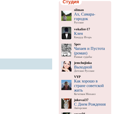
Студия
silman
Ах, Самара-
городок
Русские
vokalist-17
Клен
Кандур Игорь
Spev
Чапаев и Пустота
(роман)
Разные судьбы
jemchujinka
Выходной
Детские Русские
VYP
Как хорошо в
стране советской
жить
Кочетков Михаил
jukovai37
С Днем Рождения
Авторские
sever56