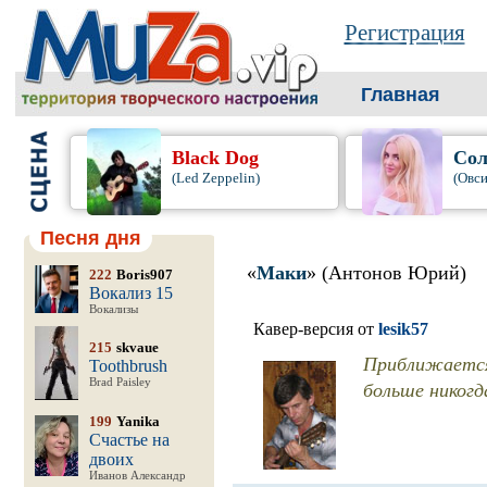
Регистрация
Главная
Black Dog
Сол
(Led Zeppelin)
(Овси
Песня дня
«
Маки
» (Антонов Юрий)
222
Boris907
Вокализ 15
Вокализы
Кавер-версия от
lesik57
215
skvaue
Приближается
Toothbrush
Brad Paisley
больше никогд
199
Yanika
Счастье на
двоих
Иванов Александр