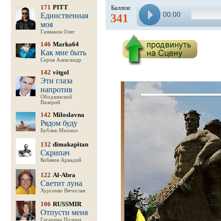
171
PITT
Баллов:
00:00
Единственная
341
моя
Газманов Олег
146
Marka64
Как мне быть
Серов Александр
142
vitgol
Эти глаза
напротив
Ободзинский
Валерий
142
Miloslavna
Рядом буду
Бублик Михаил
132
dimakapitan
Скрипач
Кобяков Аркадий
122
Al-Abra
Светит луна
Хурсенко Вячеслав
106
RUSSMIR
Отпусти меня
Гагарина Полина