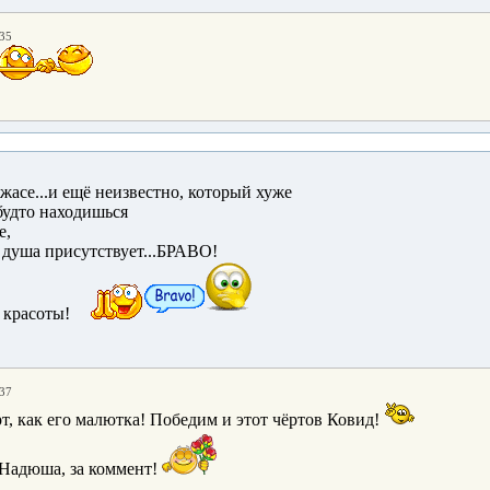
:35
жасе...и ещё неизвестно, который хуже
будто находишься
е,
и душа присутствует...БРАВО!
 красоты!
:37
т, как его малютка! Победим и этот чёртов Ковид!
 Надюша, за коммент!