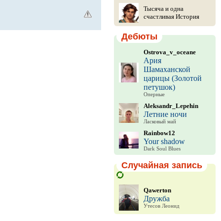
Тысяча и одна
счастливая История
Дебюты
Ostrova_v_oceane
Ария
Шамаханской
царицы (Золотой
петушок)
Оперные
Aleksandr_Lepehin
Летние ночи
Ласковый май
Rainbow12
Your shadow
Dark Soul Blues
Случайная запись
Qawerton
Дружба
Утесов Леонид