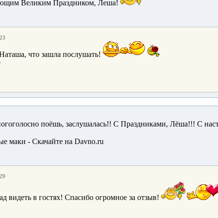
упающим Великим Праздником, Леша!
:23
Наташа, что зашла послушать!
ногоголосно поёшь, заслушалась!! С Праздниками, Лёша!!! С н
:29
ад видеть в гостях! Спасибо огромное за отзыв!