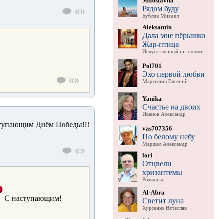
Miloslavna
Рядом буду
Бублик Михаил
Aleksantin
Дала мне пёрышко
Жар-птица
Искусственный интеллект
Pol701
Эхо первой любви
Мартынов Евгений
Yanika
Счастье на двоих
Иванов Александр
аступающим Днём Победы!!!
vas707356
По белому небу
Маршал Александр
lori
Отцвели
хризантемы
Романсы
Al-Abra
С наступающим!
Светит луна
Хурсенко Вячеслав