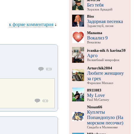
Без тебя
Хоралов Аркадий
Biss
Задорная песенка
к форме комментария
↓
Здравствуй, песня
Manama
Вокализ 9
Вокализы
ivanka-nik
&
karina59
Арго
Волшебный микрофон
Arturchik2804
Любите женщину
за грех
Фирюлин Михаил
8911083
My Love
Paul McCartney
Nissan66
Куплеты
Попандопуло (На
морском песочке)
Свадьба в Малиновке