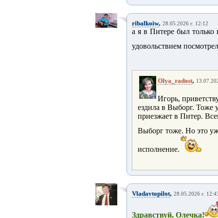
,
ribalkoiw
28.05.2026 г. 12:12
а я в Питере был только 
удовольствием посмотрел.
,
Olya_radost
13.07.202
Игорь, приветств
ездила в Выборг. Тоже 
приезжает в Питер. Все
Выборг тоже. Но это уже
исполнение.
,
Vladavtopilot
28.05.2026 г. 12:4
Здравствуй, Олечка!