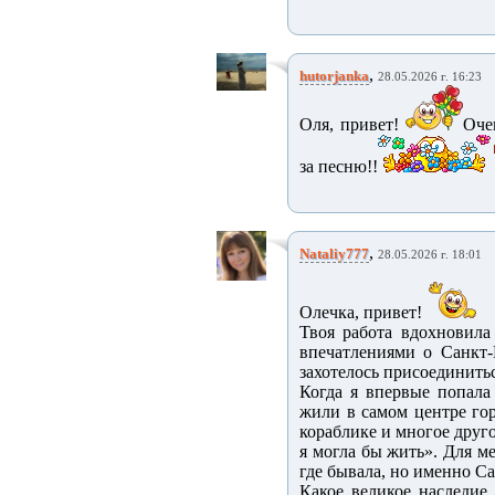
,
hutorjanka
28.05.2026 г. 16:23
Оля, привет!
Оче
за песню!!
,
Nataliy777
28.05.2026 г. 18:01
Олечка, привет!
Твоя работа вдохновила
впечатлениями о Санкт-
захотелось присоединитьс
Когда я впервые попала
жили в самом центре гор
кораблике и многое друг
я могла бы жить». Для м
где бывала, но именно Са
Какое великое наследие