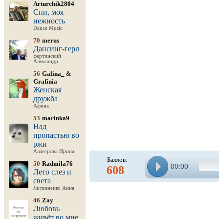
Arturchik2804
Спи, моя
нежность
Dance Music
70
merus
Дансинг-герл
Вертинский
Александр
56
Galina_
&
Grafinia
Женская
дружба
Афина
53
marinka9
Над
пропастью во
ржи
Аллегрова Ирина
Баллов:
50
Radmila76
00:00
608
Лето слез и
света
Литвиненко Анна
46
Zay
Любовь
живёт во мне