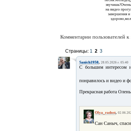
звучишь!Очень
на видео прогу
завершения и
здорово,мол
Комментарии пользователей к 
Страницы:
1
2
3
,
Sanich1958
28.05.2026 г. 05:40
С большим интересом и
понравилось и видео и фо
Прекрасная работа Оленьк
,
Olya_radost
02.06.202
Сан Саныч, спаси