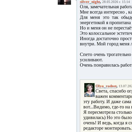
,
silver_night
28.05.2026 г. 15:14
Оля, замечательная работа
Мне всегда интересно , к
Для меня это так обыде
энергетикой я пропитана 
Но и меня он не перестаё
Это колоссальное эстетич
Иногда достаточно прост
внутри. Мой город меня л
Спето очень трогательно
усиливают.
Очень понравилась работ
,
Olya_radost
13.07.202
Света, спасибо ог
важен комментари
эту работу. И даже сама
вот...Видимо, где-то на
Я пересмотрела столько
удивилась) Но это было 
очень! И ведь, когда я 
редакторе монтировать.