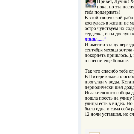
Привет, Лучик! Хо
пока, но эта пес
тебя поддержать!
В этой творческой рабо
коснулась в жизни не м
остро чувствуем их соде
сердечка, и ты дослушал
пиши......"
И именно эта душеразди
сентября месяца хотела 
покорпеть пришлось..), 
от песни еще больше.
Так что спасибо тебе о
В Питере какое-то особ
прогулки у воды. Кстат
периодически шел дождь
Исаакиевского собора д
пошла поесть на улицу 
улицы есть в видео. Но 
была одна и сама себя 
12 ночи уставшая, но с