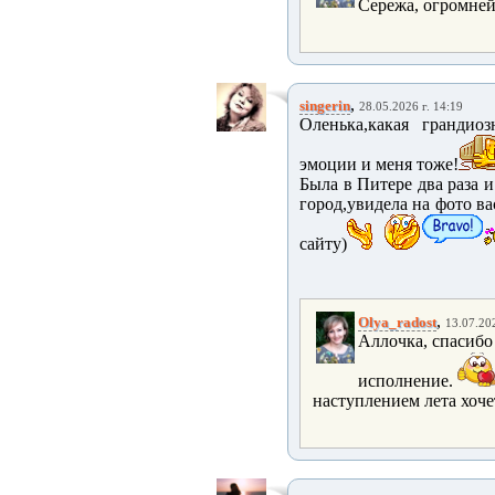
Сережа, огромней
,
singerin
28.05.2026 г. 14:19
Оленька,какая грандио
эмоции и меня тоже!
Была в Питере два раза 
город,увидела на фото ва
сайту)
,
Olya_radost
13.07.202
Аллочка, спасибо
исполнение.
наступлением лета хочет