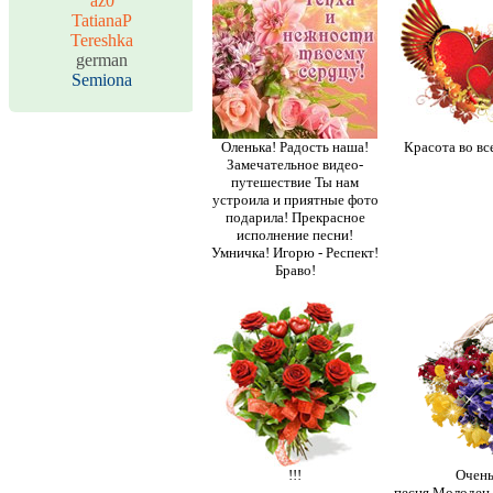
az0
TatianaP
Tereshka
german
Semiona
Оленька! Радость наша!
Красота во вс
Замечательное видео-
путешествие Ты нам
устроила и приятные фото
подарила! Прекрасное
исполнение песни!
Умничка! Игорю - Респект!
Браво!
!!!
Очень
песня.Молодец