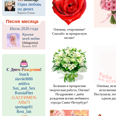
Одна любовь
на двоих
Карпук Елена
Песня месяца
Июль 2026 года
Оленька, очарование!
Спасибо за прекрасную
Крылья
песню!
моей любви
(Jalagonia)
Баллов: 659
С
Д
н
е
м
Р
о
ж
д
е
н
и
я
!
Snack
slavik0886
artdiva
Большая и прекрасная
Оленька, вел
Sax_and_Sex
творческая работа, Олечка!
исполнение
RussiaPiter
Поздравляю с днём
Послушала, по
-GALYHMEN-
рождения всеми любимого
одном ды
Alfia71
города Санкт-Петербург!
sportage81
Rest_Jah