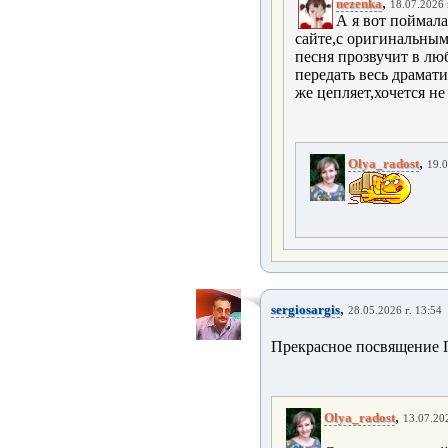
,
nezenka
18.07.2026 
А я вот поймала
сайте,с оригинальным
песня прозвучит в лю
передать весь драмати
же цепляет,хочется не
,
Olya_radost
19.0
,
sergiosargis
28.05.2026 г. 13:54
Прекрасное посвящение П
,
Olya_radost
13.07.202