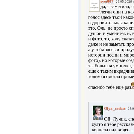
,
svet007
28.05.2026 г
да, я заметила,
легли они на ка
голос здесь твой как
оздоровительная капе
это, Оль, не просто с
душой и умением. и, 
и фото, то, хочу сказа
даже и не заметят, пр
а у тебя здесь и про
истории песни и миро
фото), но которые со
ты большая умничка, 
еше с таким вкрадчив
только я смогла приме
спасибо тебе еще раз
,
Olya_radost
28.0
Ой, Лучик, сп
будто я тебе рассказ
корпела над видео..