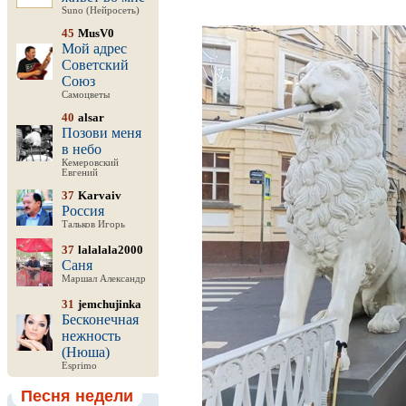
Suno (Нейросеть)
45
MusV0
Мой адрес
Советский
Союз
Самоцветы
40
alsar
Позови меня
в небо
Кемеровский
Евгений
37
Karvaiv
Россия
Тальков Игорь
37
lalalala2000
Саня
Маршал Александр
31
jemchujinka
Бесконечная
нежность
(Нюша)
Esprimo
Песня недели