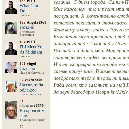
величие. С днем города, Санкт-П
165
PITT
What Can I
Мне кажется, что и песня эта т
Do
послушает. Я моментально влюбил
Smokie
хотелось показать в этом видео. 
122
Angela1968
Поздно
Финскому заливу, видео с Заячье
Бужинская
Комендантскую пристань и под 
Екатерина
104
PITT
шикарный вид с колоннады Исааки
I'Ll Meet You
Все видео и фото мои. Материала
At Midnight
заинтересует видео, вы практич
Smokie
И в этом прекрасном городе мы 
101
vitgol
Скучаю
самые наилучшие. В замечательн
Исакова Светлана
поздравляю тебя с твоим личным
87
vas707356
Рада всем, кто заглянет на мой
Назову тебя
облаком
За звук благодарю Игоря-kiv12kiv.
Быков Вячеслав
81
akononov6690
В городском
саду
Трошин Владимир
70