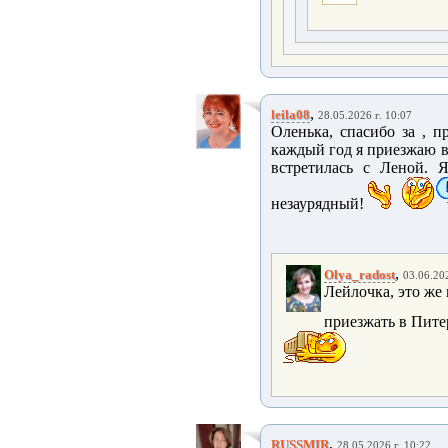
,
leila08
28.05.2026 г. 10:07
Оленька, спасибо за , п
каждый год я приезжаю в 
встретилась с Леной. 
незаурядный!
,
Olya_radost
03.06.202
Лейлочка, это же 
приезжать в Пите
,
RUSSMIR
28.05.2026 г. 10:22