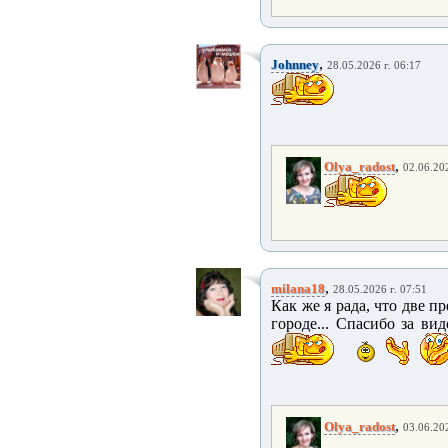
,
Johnney
28.05.2026 г. 06:17
,
Olya_radost
02.06.202
,
milana18
28.05.2026 г. 07:51
Как же я рада, что две п
городе... Спасибо за ви
,
Olya_radost
03.06.202