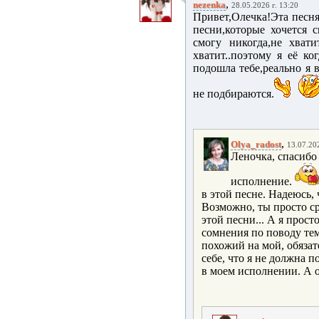
,
nezenka
28.05.2026 г. 13:20
Привет,Олечка!Эта песня
песни,которые хочется с
смогу никогда,не хват
хватит..поэтому я её ко
подошла тебе,реально я 
не подбираются.
,
Olya_radost
13.07.202
Леночка, спасибо
исполнение.
в этой песне. Надеюсь,
Возможно, ты просто сра
этой песни... А я прост
сомнения по поводу те
похожий на мой, обязате
себе, что я не должна 
в моем исполнении. А от