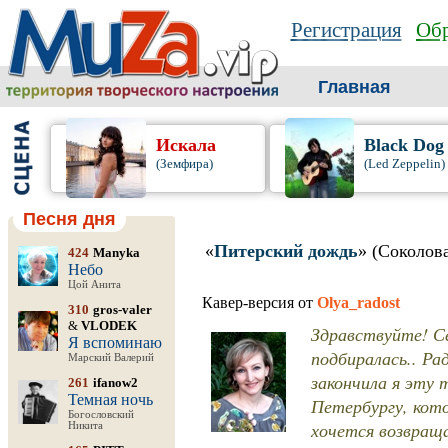
Регистрация
Обр
Главная
Искала
Black Dog
(Земфира)
(Led Zeppelin)
Песня дня
«
Питерский дождь
» (Соколов
424
Manyka
Небо
Цой Анита
Кавер-версия от
Olya_radost
310
gros-valer
&
VLODEK
Здравствуйте! Се
Я вспоминаю
подбиралась.. Ра
Марский Валерий
закончила я эту
261
ifanow2
Темная ночь
Петербургу, кото
Богословский
хочется возвраща
Никита