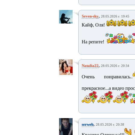
,
Seven-sky
28.05.2026 г. 19:45
Кайф, Оля!
На репите!
,
Natalia22
28.05.2026 г. 20:34
Очень понравилась..
прекрасное...а видео прос
,
serweb
28.05.2026 г. 20:38
Красиво Оляенька!!!