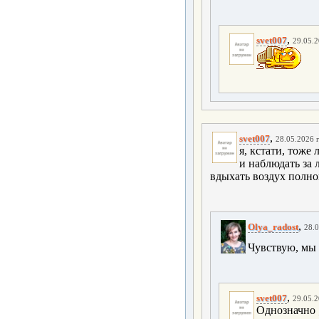
,
svet007
29.05.2
,
svet007
28.05.2026 г
я, кстати, тоже
и наблюдать за 
вдыхать воздух полно
,
Olya_radost
28.0
Чувствую, мы 
,
svet007
29.05.2
Однозначно ;