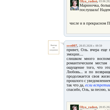
,
Olya_radost
03.06.202
Мариночка, больш
послушала! Надею
числе и в прекрасном 
,
svet007
28.05.2026 г. 09:59
привет, Оль. вчера еще 
эмоции....
слишком много воспом
романтическим местам 
ощущение того, что это 
Любовь... и по возвращ
продолжается своя жизн
прошлого с уведомлением 
так что да,
если встретиш
спасибо, Оль, за песню, з
,
Olya_radost
28.05.202