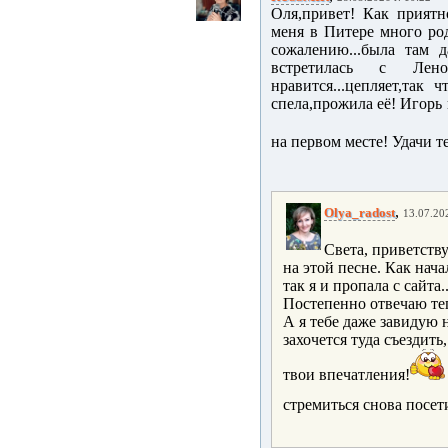
Оля,привет! Как приятн
меня в Питере много род
сожалению...была там д
встретилась с Лено
нравится...цепляет,так
спела,прожила её! Игорь 
на первом месте! Удачи те
,
Olya_radost
13.07.202
Света, приветств
на этой песне. Как нача
так я и пропала с сайта
Постепенно отвечаю те
А я тебе даже завидую 
захочется туда съездить
твои впечатления!
стремиться снова посет