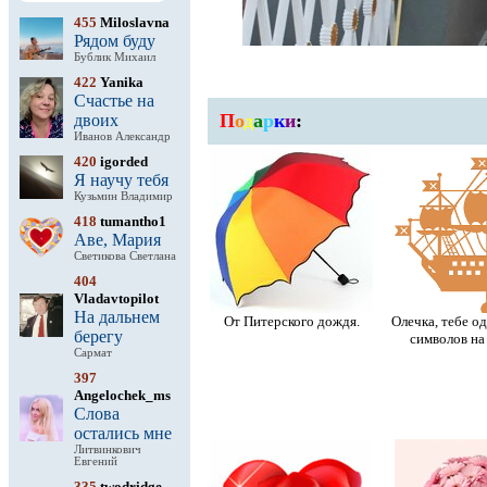
455
Miloslavna
Рядом буду
Бублик Михаил
422
Yanika
Счастье на
П
о
д
а
р
к
и
:
двоих
Иванов Александр
420
igorded
Я научу тебя
Кузьмин Владимир
418
tumantho1
Аве, Мария
Светикова Светлана
404
Vladavtopilot
На дальнем
От Питерского дождя.
Олечка, тебе о
берегу
символов на 
Сармат
397
Angelochek_ms
Слова
остались мне
Литвинкович
Евгений
335
twodridge