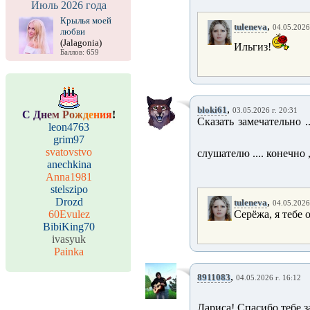
Июль 2026 года
Крылья моей
,
tuleneva
04.05.2026
любви
(Jalagonia)
Ильгиз!
Баллов: 659
,
bloki61
03.05.2026 г. 20:31
С
Д
н
е
м
Р
о
ж
д
е
н
и
я
!
Сказать замечательно ..
leon4763
grim97
svatovstvo
слушателю .... конечно 
anechkina
Anna1981
stelszipo
Drozd
,
tuleneva
04.05.2026
60Evulez
Серёжа, я тебе 
BibiKing70
ivasyuk
Painka
,
8911083
04.05.2026 г. 16:12
Лариса! Спасибо тебе з