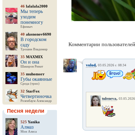
46
lalalala2000
Мы теперь
уходим
понемногу
Ефимыч
40
akononov6690
В городском
Комментарии пользователей
саду
Трошин Владимир
35
MAXMIX
Он и она
,
volod
03.05.2026 г. 08:34
Шакиров Ринат
35
muhomorr
Губы окаянные
Среда (трио)
32
StarFox
Четвертиночка
,
tuleneva
03.05.2026
Розенбаум Александр
Песня недели
525
Yanika
Алмаз
Мон Алиса