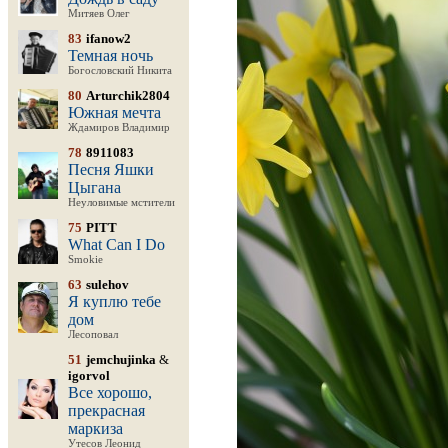
Митяев Олег
83
ifanow2
Темная ночь
Богословский Никита
80
Arturchik2804
Южная мечта
Ждамиров Владимир
78
8911083
Песня Яшки
Цыгана
Неуловимые мстители
75
PITT
What Can I Do
Smokie
63
sulehov
Я куплю тебе
дом
Лесоповал
51
jemchujinka
&
igorvol
Все хорошо,
прекрасная
маркиза
Утесов Леонид