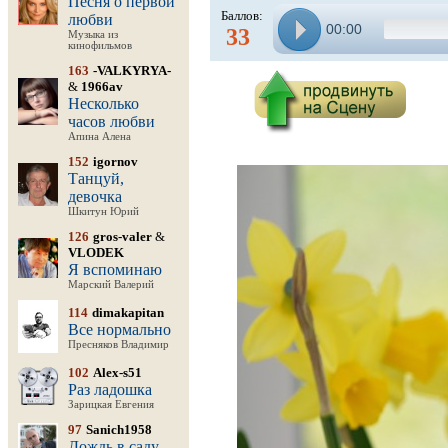
Песня о первой
Баллов:
любви
00:00
33
Музыка из
кинофильмов
163
-VALKYRYA-
&
1966av
Несколько
часов любви
Апина Алена
152
igornov
Танцуй,
девочка
Шкитун Юрий
126
gros-valer
&
VLODEK
Я вспоминаю
Марский Валерий
114
dimakapitan
Все нормально
Пресняков Владимир
102
Alex-s51
Раз ладошка
Зарицкая Евгения
97
Sanich1958
Дождь в саду