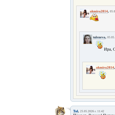
,
akmira2814
05.0
,
tuleneva
05.05.
Ира, 
akmira2814
,
Tol
25.05.2026 г. 11:42