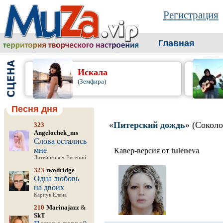
Регистрация
Главная
Искала
(Земфира)
Песня дня
«
Питерский дождь
» (Сокол
323
Angelochek_ms
Слова остались
мне
Кавер-версия от
tuleneva
Литвинкович Евгений
323
twodridge
Одна любовь
на двоих
Карпук Елена
210
Marinajazz
&
SkT