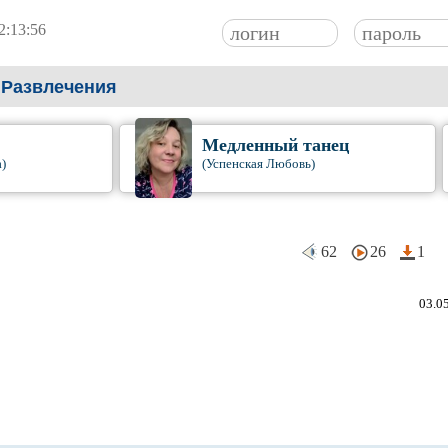
2:13:58
Развлечения
Медленный танец
а)
(Успенская Любовь)
62
26
1
03.0