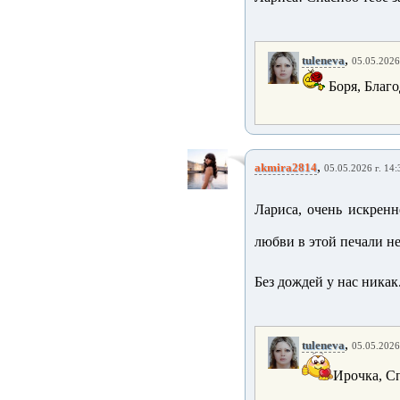
,
tuleneva
05.05.2026
Боря, Благо
,
akmira2814
05.05.2026 г. 14:
Лариса, очень искренн
любви в этой печали не
Без дождей у нас никак
,
tuleneva
05.05.2026
Ирочка, Сп