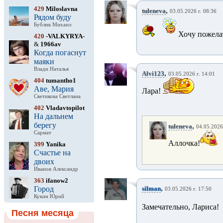
429
Miloslavna
,
tuleneva
03.05.2026 г. 08:36
Рядом буду
Бублик Михаил
Хочу пожела
420
-VALKYRYA-
&
1966av
Когда погаснут
маяки
Влади Наталья
,
Alvi123
03.05.2026 г. 14:01
404
tumantho1
Аве, Мария
Лара!
Светикова Светлана
402
Vladavtopilot
На дальнем
берегу
,
tuleneva
04.05.2026
Сармат
Аллочка!
399
Yanika
Счастье на
двоих
Иванов Александр
363
ifanow2
,
Город
silman
03.05.2026 г. 17:50
Кукин Юрий
Замечательно, Лариса!
Песня месяца