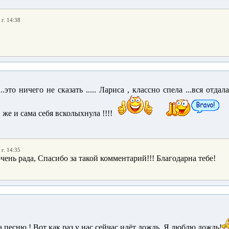
 г. 14:38
..это ничего не сказать ..... Лариса , классно спела ...вся отдал
, же и сама себя всколыхнула !!!!
 г. 14:35
очень рада, Спасибо за такой комментарий!!! Благодарна тебе!
а песню ! Вот как раз у нас сейчас идёт дождь..Я люблю дождь!