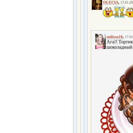
,
OLECIA
17.01.20
,
milissa10
17.01
Ага!! Тортик
шоколадный 