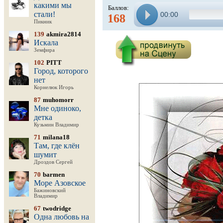
какими мы
Баллов:
стали!
00:00
168
Пикник
139
akmira2814
Искала
Земфира
102
PITT
Город, которого
нет
Корнелюк Игорь
87
muhomorr
Мне одиноко,
детка
Кузьмин Владимир
71
milana18
Там, где клён
шумит
Дроздов Сергей
70
barmen
Море Азовское
Бажиновский
Владимир
67
twodridge
Одна любовь на