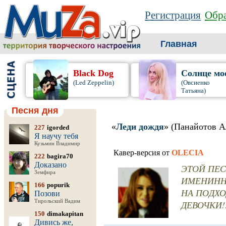
Регистрация
Обра
Главная
Black Dog
Солнце мо
(Led Zeppelin)
(Овсиенко
Татьяна)
Песня дня
«
Леди дождя
» (Панайотов А
227
igorded
Я научу тебя
Кузьмин Владимир
Кавер-версия от
OLECIA
222
bagira70
Доказано
ЭТОЙ ПЕС
Земфира
ИМЕНИННИ
166
popurik
НА ПОДХОД
Позови
Тирольский Вадим
ДЕВОЧКИ!!!!!
150
dimakapitan
Дивись же,