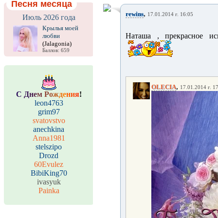
Песня месяца
,
rewins
17.01.2014 г. 16:05
Июль 2026 года
Крылья моей
Наташа , прекрасное исп
любви
(Jalagonia)
Баллов: 659
,
OLECIA
17.01.2014 г. 1
С
Д
н
е
м
Р
о
ж
д
е
н
и
я
!
leon4763
grim97
svatovstvo
anechkina
Anna1981
stelszipo
Drozd
60Evulez
BibiKing70
ivasyuk
Painka