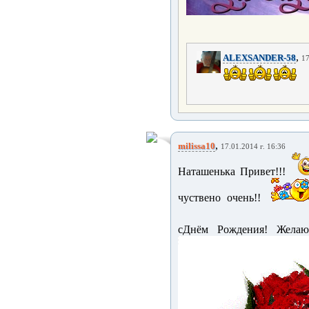
,
ALEXSANDER-58
17
,
milissa10
17.01.2014 г. 16:36
Наташенька Привет!!!
чуствено очень!!
сДнём Рождения! Желаю 