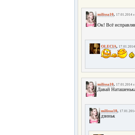
,
milissa10
17.01.2014 г
Ок! Всё исправля
,
OLECIA
17.01.2014
,
milissa10
17.01.2014 г
Давай Наташенька
,
milissa10
17.01.2014
дзиньк