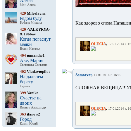
Алмаз
Мон Алиса
429
Miloslavna
Рядом буду
Как здорово спела,Наташен
Бублик Михаил
420
-VALKYRYA-
&
1966av
Когда погаснут
,
OLECIA
маяки
17.01.2014 г. 1
Влади Наталья
404
tumantho1
Аве, Мария
Светикова Светлана
402
Vladavtopilot
,
Samocvet
17.01.2014 г. 16:00
На дальнем
берегу
Сармат
СЛОЖНАЯ ВЕЩИЦА!!!УМ
399
Yanika
Счастье на
двоих
,
Иванов Александр
OLECIA
17.01.2014 г. 1
363
ifanow2
Город
Кукин Юрий