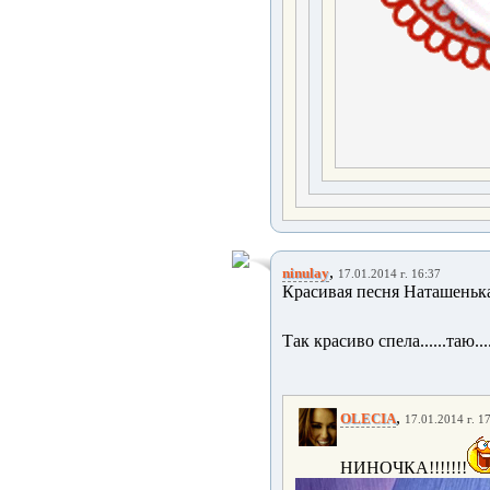
,
ninulay
17.01.2014 г. 16:37
Красивая песня Наташенька
Так красиво спела......таю....
,
OLECIA
17.01.2014 г. 1
НИНОЧКА!!!!!!!