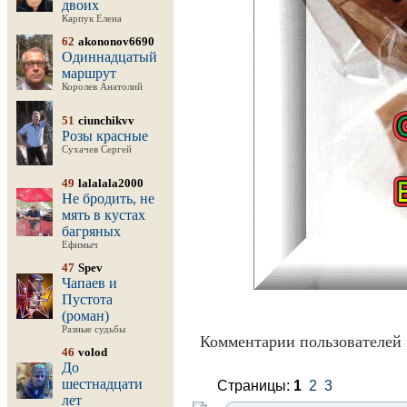
двоих
Карпук Елена
62
akononov6690
Одиннадцатый
маршрут
Королев Анатолий
51
ciunchikvv
Розы красные
Сухачев Сергей
49
lalalala2000
Не бродить, не
мять в кустах
багряных
Ефимыч
47
Spev
Чапаев и
Пустота
(роман)
Разные судьбы
Комментарии пользователей 
46
volod
До
шестнадцати
Страницы:
1
2
3
лет