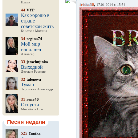
Пламя
,
irisha56
17.01.2014 г. 15:54
44
VYP
Как хорошо в
стране
советской жить
Кочетков Михаил
34
regina74
Мой мир
наполнен
Алькасар
33
jemchujinka
Выходной
Детские Русские
32
tuleneva
Туман
Эгромжан Александр
31
rena40
Отпусти
Михайлов Стас
Песня недели
525
Yanika