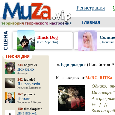
Регистрация
Главная
Black Dog
Солнце
(Led Zeppelin)
(Овсиенко
Песня дня
«
Леди дождя
» (Панайотов А
244
bagira70
Доказано
Земфира
Кавер-версия от
MaRGaRITKa
242
igorded
Я научу тебя
Однако, чт
Кузьмин Владимир
На январь 
167
popurik
А в феврале
Позови
Тирольский Вадим
@--}--}}-----
150
dimakapitan
Замена файл
Дивись же,