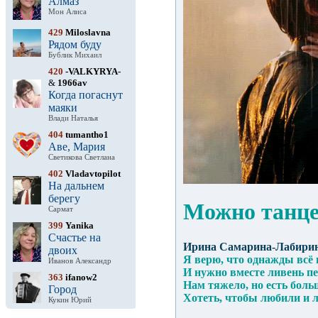
Алмаз
Мон Алиса
429
Miloslavna
Рядом буду
Бублик Михаил
420
-VALKYRYA-
&
1966av
Когда погаснут
маяки
Влади Наталья
404
tumantho1
Аве, Мария
Светикова Светлана
402
Vladavtopilot
На дальнем
берегу
Можно танцев
Сармат
399
Yanika
Счастье на
Ирина Самарина-Лабири
двоих
Я верю, что однажды всё
Иванов Александр
И нужно вместе ливень п
363
ifanow2
Нам тяжело, но есть боль
Город
Хотеть, чтобы любили и
Кукин Юрий