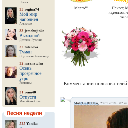
Пламя
Марго!!!
Привет, М
35
regina74
надеяться, 
Мой мир
"пере
наполнен
Алькасар
33
jemchujinka
Выходной
Детские Русские
32
tuleneva
Туман
Эгромжан Александр
32
mranatolm
Осень,
прозрачное
утро
Комментарии пользователей 
Романсы
31
rena40
Отпусти
Михайлов Стас
,
MaRGaRITKa
23.01.2019 г. 02:26
Песня недели
525
Yanika