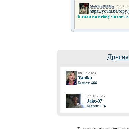
,
MaRGaRITKa
23.01.20
https://youtu.be/fdp
(стихи на вебку читает
Другие
08.12.2023
Yanika
Баллов: 466
22.07.2026
Jake-07
Баллов: 176
Территория творческого наст