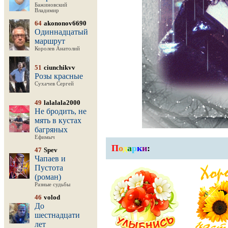
Бажиновский
Владимир
64
akononov6690
Одиннадцатый
маршрут
Королев Анатолий
51
ciunchikvv
Розы красные
Сухачев Сергей
49
lalalala2000
Не бродить, не
мять в кустах
багряных
Ефимыч
П
о
д
а
р
к
и
:
47
Spev
Чапаев и
Пустота
(роман)
Разные судьбы
46
volod
До
шестнадцати
лет