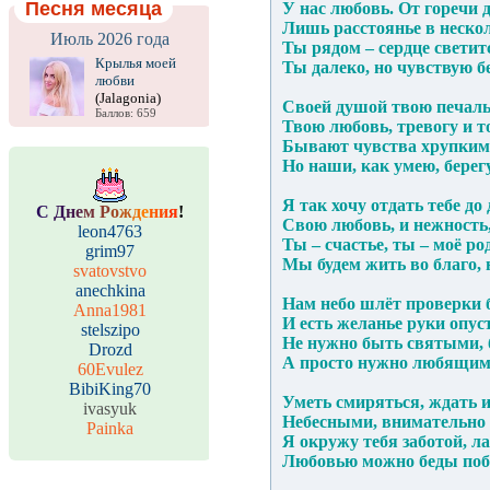
Песня месяца
У нас любовь. От горечи 
Лишь расстоянье в нескол
Июль 2026 года
Ты рядом – сердце светит
Крылья моей
Ты далеко, но чувствую бе
любви
(Jalagonia)
Своей душой твою печаль
Баллов: 659
Твою любовь, тревогу и то
Бывают чувства хрупким
Но наши, как умею, бере
Я так хочу отдать тебе д
С
Д
н
е
м
Р
о
ж
д
е
н
и
я
!
Свою любовь, и нежность,
leon4763
Ты – счастье, ты – моё 
grim97
Мы будем жить во благо, 
svatovstvo
anechkina
Нам небо шлёт проверки 
Anna1981
И есть желанье руки опу
stelszipo
Не нужно быть святыми, 
Drozd
А просто нужно любящи
60Evulez
BibiKing70
Уметь смиряться, ждать и
ivasyuk
Небесными, внимательно 
Painka
Я окружу тебя заботой, 
Любовью можно беды поб