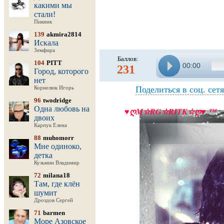
какими мы
стали!
Пикник
139
akmira2814
Искала
Земфира
Баллов:
104
PITT
00:00
231
Город, которого
нет
Поделиться в соц. сет
Корнелюк Игорь
96
twodridge
Одна любовь на
♥ღM☆RG☆RITK☆ღ♥ ™
двоих
Карпук Елена
88
muhomorr
Мне одиноко,
детка
Кузьмин Владимир
72
milana18
Там, где клён
шумит
Дроздов Сергей
71
barmen
Море Азовское