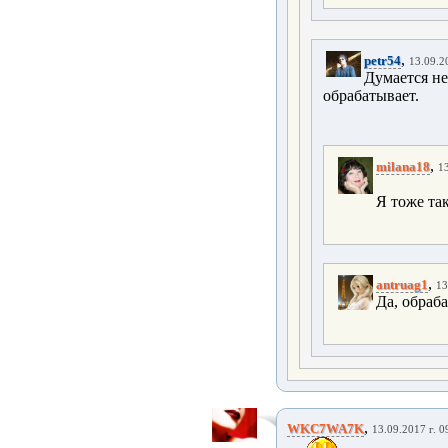
,
petr54
13.09.2
Думается не
обрабатывает.
,
milana18
13
Я тоже та
,
antruag1
13
Да, обраба
,
WKC7WA7K
13.09.2017 г. 0