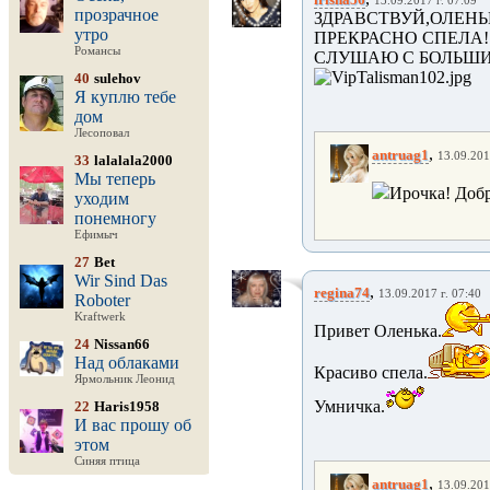
13.09.2017 г. 07:09
прозрачное
ЗДРАВСТВУЙ,ОЛЕНЬ
утро
ПРЕКРАСНО СПЕЛА!
Романсы
СЛУШАЮ С БОЛЬШИ
40
sulehov
Я куплю тебе
дом
Лесоповал
,
antruag1
13.09.201
33
lalalala2000
Мы теперь
Ирочка! Добр
уходим
понемногу
Ефимыч
27
Bet
Wir Sind Das
,
regina74
13.09.2017 г. 07:40
Roboter
Kraftwerk
Привет Оленька.
24
Nissan66
Над облаками
Красиво спела.
Ярмольник Леонид
Умничка.
22
Haris1958
И вас прошу об
этом
Синяя птица
,
antruag1
13.09.201