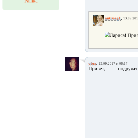
Painka
,
antruag1
13.09.201
Лариса! Прия
,
obzs
13.09.2017 г. 08:17
Привет, подру