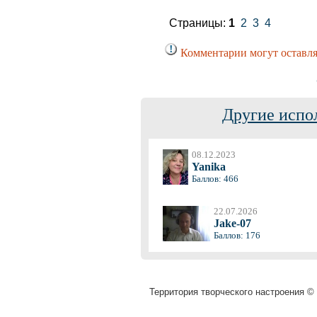
Страницы:
1
2
3
4
Комментарии могут оставля
Другие испо
08.12.2023
Yanika
Баллов: 466
22.07.2026
Jake-07
Баллов: 176
Территория творческого настроения © 