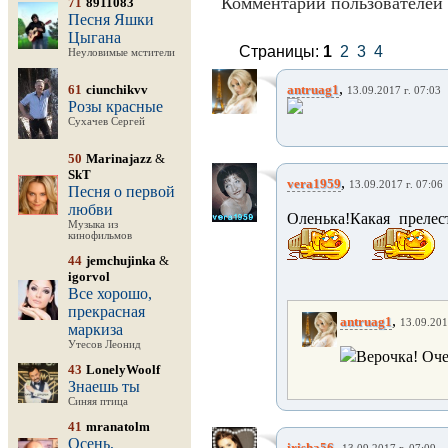
Комментарии пользователей 
71
8911083
Песня Яшки
Цыгана
Страницы:
1
2
3
4
Неуловимые мстители
,
61
ciunchikvv
antruag1
13.09.2017 г. 07:03
Розы красные
Сухачев Сергей
50
Marinajazz
&
SkT
,
vera1959
13.09.2017 г. 07:06
Песня о первой
любви
Оленька!Какая прелест
Музыка из
кинофильмов
44
jemchujinka
&
igorvol
Все хорошо,
прекрасная
,
antruag1
13.09.201
маркиза
Утесов Леонид
Верочка! Оче
43
LonelyWoolf
Знаешь ты
Синяя птица
41
mranatolm
Осень,
,
irisha56