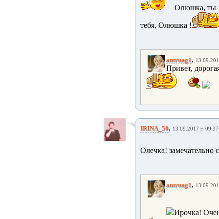
Олюшка, ты п
тебя, Олюшка !
,
antruag1
13.09.201
Привет, дорога
,
IRINA_50
13.09.2017 г. 09:37
Олечка! замечательно 
,
antruag1
13.09.201
Ирочка! Очен