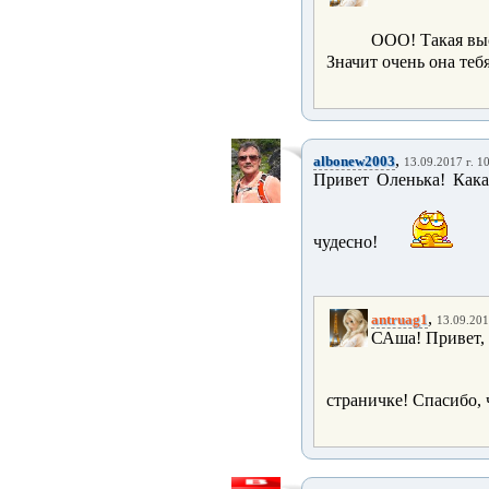
ООО! Такая выс
Значит очень она тебя
,
albonew2003
13.09.2017 г. 1
Привет Оленька! Кака
чудесно!
,
antruag1
13.09.201
САша! Привет, 
страничке! Спасибо,