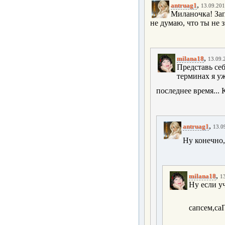
,
antruag1
13.09.201
Миланочка! Зап
не думаю, что ты не 
,
milana18
13.09.
Представь себ
терминах я уж
последнее время... К
,
antruag1
13.0
Ну конечно, 
,
milana18
13
Ну если у
сапсем,са