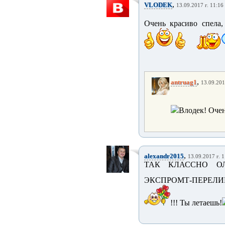
,
VLODEK
13.09.2017 г. 11:16
Очень красиво спела,
,
antruag1
13.09.201
Влодек! Очен
,
alexandr2015
13.09.2017 г. 
ТАК КЛАССНО О
ЭКСПРОМТ-ПЕРЕЛИ
!!! Ты летаешь!