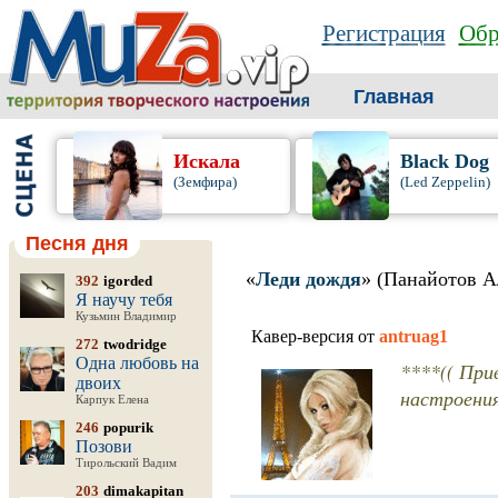
Регистрация
Обр
Главная
Искала
Black Dog
(Земфира)
(Led Zeppelin)
Песня дня
«
Леди дождя
» (Панайотов А
392
igorded
Я научу тебя
Кузьмин Владимир
Кавер-версия от
antruag1
272
twodridge
Одна любовь на
****(( При
двоих
настроения
Карпук Елена
246
popurik
Позови
Тирольский Вадим
203
dimakapitan