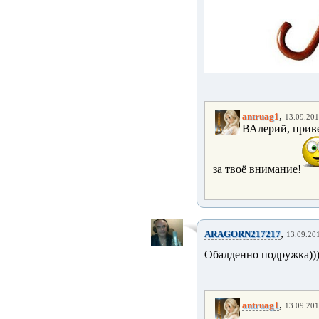
,
antruag1
13.09.201
ВАлерий, приве
за твоё внимание!
,
ARAGORN217217
13.09.201
Обалденно подружка)))
,
antruag1
13.09.201