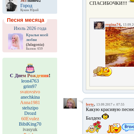
363
ifanow2
СПАСИБОЧКИ!!!
Город
Кукин Юрий
Песня месяца
,
regina74
13.09.2
Июль 2026 года
Крылья моей
любви
(Jalagonia)
Баллов: 659
С
Д
н
е
м
Р
о
ж
д
е
н
и
я
!
leon4763
grim97
svatovstvo
anechkina
Anna1981
,
lerty
13.09.2017 г. 07:55
stelszipo
Какую красивую песню 
Drozd
Балдею
60Evulez
BibiKing70
ivasyuk