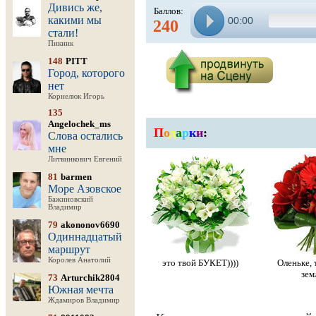
Дивись же,
Баллов:
какими мы
00:00
240
стали!
Пикник
148
PITT
Город, которого
нет
Корнелюк Игорь
135
Angelochek_ms
П
о
д
а
р
к
и
:
Слова остались
мне
Литвинкович Евгений
81
barmen
Море Азовское
Бажиновский
Владимир
79
akononov6690
Одиннадцатый
маршрут
Королев Анатолий
это твой БУКЕТ))))
Оленьке, 
зем
73
Arturchik2804
Южная мечта
Ждамиров Владимир