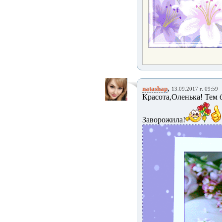
,
natashap
13.09.2017 г. 09:59
Красота,Оленька! Тем 
Заворожила!