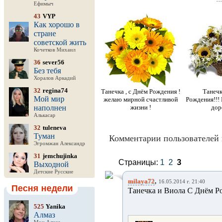
Ефимыч
43
VYP
Как хорошо в
стране
советской жить
Кочетков Михаил
36
sever56
Без тебя
Хоралов Аркадий
32
regina74
Танечка , с Днём Рождения !
Танечк
Мой мир
желаю мирной счастливой
Рождения!!! 
наполнен
жизни !
дор
Алькасар
32
tuleneva
Туман
Комментарии пользователей 
Эгромжан Александр
31
jemchujinka
Страницы:
1
2
3
Выходной
Детские Русские
,
milaya72
16.05.2014 г. 21:40
Песня недели
Танечка и Виола С Днём Рож
525
Yanika
Алмаз