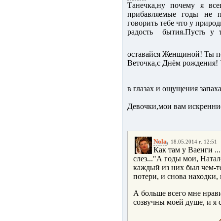
Танечка,ну почему я все
прибавляемые годы не п
говорить тебе что у природ
радость бытия.Пусть у те
оставайся Женщиной! Ты по
Веточка,с Днём рождения!
в глазах и ощущения запаха
Девочки,мои вам искренни
,
Nola
18.05.2014 г. 12:51
Как там у Ваенги ..
слез..."А годы мои, Натал
каждый из них был чем-т
потери, и снова находки
А больше всего мне нрави
созвучны моей душе, и я с