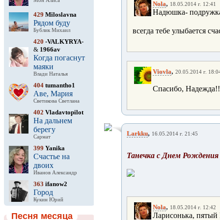
Мон Алиса
,
Nola
18.05.2014 г. 12:41
Надюшка- подружка
429
Miloslavna
Рядом буду
всегда тебе улыбается счас
Бублик Михаил
420
-VALKYRYA-
&
1966av
Когда погаснут
маяки
,
Viovla
20.05.2014 г. 18:0
Влади Наталья
404
tumantho1
Спасибо, Надежда!!!
Аве, Мария
Светикова Светлана
402
Vladavtopilot
На дальнем
берегу
,
Larkku
16.05.2014 г. 21:45
Сармат
399
Yanika
Танечка с Днем Рождения р
Счастье на
двоих
Иванов Александр
363
ifanow2
Город
Кукин Юрий
,
Nola
18.05.2014 г. 12:42
Песня месяца
Ларисонька, пятый 