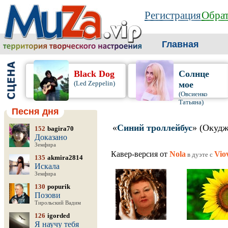
Регистрация
Обрат
Главная
Black Dog
Солнце
(Led Zeppelin)
мое
(Овсиенко
Татьяна)
Песня дня
«
Синий троллейбус
» (Окудж
152
bagira70
Доказано
Земфира
Кавер-версия от
Nola
Vio
в дуэте c
135
akmira2814
Искала
Земфира
130
popurik
Позови
Тирольский Вадим
126
igorded
Я научу тебя