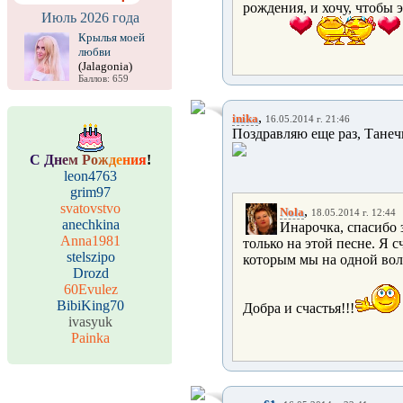
рождения, и хочу, чтобы
Июль 2026 года
Крылья моей
любви
(Jalagonia)
Баллов: 659
,
inika
16.05.2014 г. 21:46
Поздравляю еще раз, Танечка
С
Д
н
е
м
Р
о
ж
д
е
н
и
я
!
leon4763
grim97
svatovstvo
,
Nola
18.05.2014 г. 12:44
anechkina
Инарочка, спасибо з
Anna1981
только на этой песне. Я с
stelszipo
которым мы на одной вол
Drozd
60Evulez
BibiKing70
Добра и счастья!!!
ivasyuk
Painka