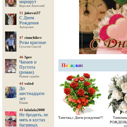
маршрут
Королев Анатолий
51
jukovai37
С Днем
Рождения
Авторские
47
ciunchikvv
Розы красные
Сухачев Сергей
46
Spev
Чапаев и
П
о
д
а
р
к
и
:
Пустота
(роман)
Разные судьбы
44
volod
До
шестнадцати
лет
Пламя
44
lalalala2000
Не бродить, не
Танечка,с Днем рождения!!!
Танюшка
мять в кустах
РОЖДЕНЬ
багряных
!!!