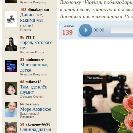
Виолочку (Viovla)и поблагодар
Кузьмин Владимир
к этой песне, которую я посвящ
103
dimakapitan
Дивись же,
Виолочка и все именинники 
какими мы
стали!
Баллов:
00:00
Пикник
139
86
PITT
Город, которого
нет
Корнелюк Игорь
83
muhomorr
Мне одиноко,
детка
Кузьмин Владимир
68
milana18
Там, где клён
шумит
Дроздов Сергей
66
barmen
Море Азовское
Бажиновский
Владимир
58
akononov6690
Одиннадцатый