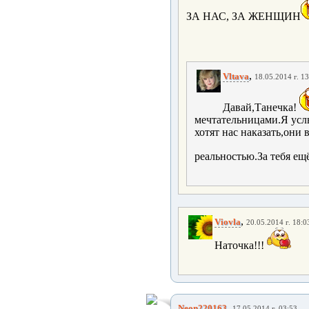
ЗА НАС, ЗА ЖЕНЩИН
,
Vltava
18.05.2014 г. 1
Давай,Танечка!
мечтательницами.Я усл
хотят нас наказать,он
реальностью.За тебя ещё
,
Viovla
20.05.2014 г. 18:0
Наточка!!!
,
Neon220163
17.05.2014 г. 03:53