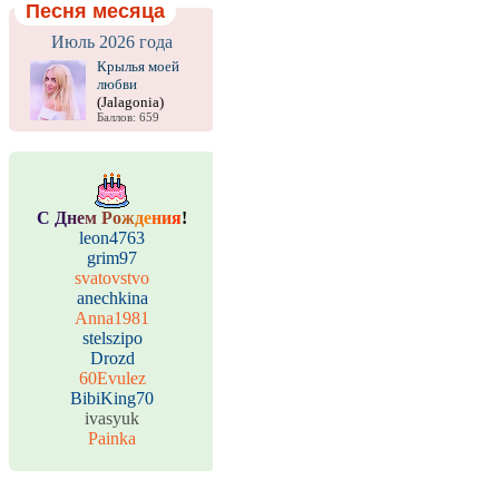
Песня месяца
Июль 2026 года
Крылья моей
любви
(Jalagonia)
Баллов: 659
С
Д
н
е
м
Р
о
ж
д
е
н
и
я
!
leon4763
grim97
svatovstvo
anechkina
Anna1981
stelszipo
Drozd
60Evulez
BibiKing70
ivasyuk
Painka