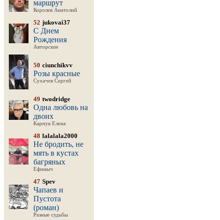
маршрут
Королев Анатолий
52
jukovai37
С Днем
Рождения
Авторские
50
ciunchikvv
Розы красные
Сухачев Сергей
49
twodridge
Одна любовь на
двоих
Карпук Елена
48
lalalala2000
Не бродить, не
мять в кустах
багряных
Ефимыч
47
Spev
Чапаев и
Пустота
(роман)
Разные судьбы