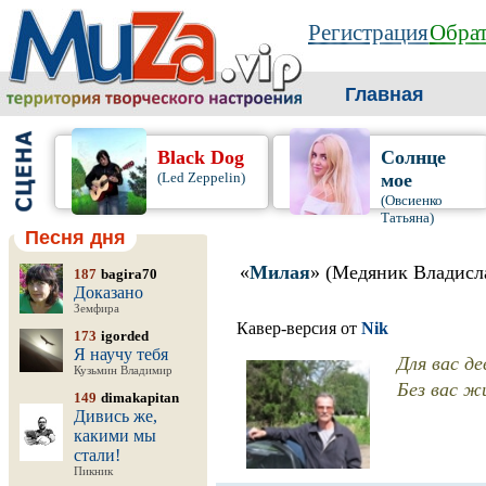
Регистрация
Обрат
Главная
Black Dog
Солнце
(Led Zeppelin)
мое
(Овсиенко
Татьяна)
Песня дня
«
Милая
» (Медяник Владисл
187
bagira70
Доказано
Земфира
Кавер-версия от
Nik
173
igorded
Я научу тебя
Для вас д
Кузьмин Владимир
Без вас ж
149
dimakapitan
Дивись же,
какими мы
стали!
Пикник