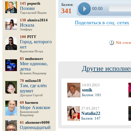
145
popurik
Баллов:
Позови
00:00
341
Тирольский Вадим
138
akmira2814
Поделиться в соц. сетях
Искала
Земфира
100
PITT
Город, которого
Nik откл
нет
Корнелюк Игорь
85
muhomorr
Мне одиноко,
Другие исполне
детка
Кузьмин Владимир
70
milana18
14.03.2021
Там, где клён
sonik
шумит
Баллов: 191
Дроздов Сергей
69
barmen
Море Азовское
27.03.2017
Бажиновский
Natalia22
Владимир
Баллов: 147
61
akononov6690
Одиннадцатый