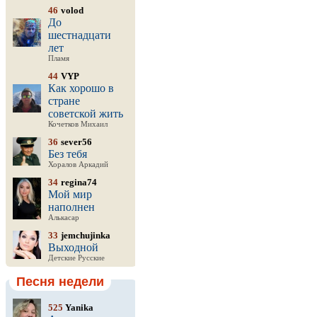
46
volod
До
шестнадцати
лет
Пламя
44
VYP
Как хорошо в
стране
советской жить
Кочетков Михаил
36
sever56
Без тебя
Хоралов Аркадий
34
regina74
Мой мир
наполнен
Алькасар
33
jemchujinka
Выходной
Детские Русские
Песня недели
525
Yanika