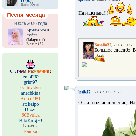
Город
Кукин Юрий
Наташенька!!!
Песня месяца
Июль 2026 года
Крылья моей
любви
(Jalagonia)
,
Баллов: 659
Natalia22
28.03.2017 г. 
Большое спасибо, В
С
Д
н
е
м
Р
о
ж
д
е
н
и
я
!
leon4763
grim97
svatovstvo
,
lesik57
anechkina
27.03.2017 г. 21:23
Anna1981
Отличное исполнение, На
stelszipo
Drozd
60Evulez
BibiKing70
ivasyuk
Painka