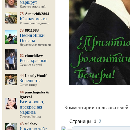
маршрут
Королев Анатолий
75
Arturchik2804
Южная мечта
Ждамиров Владимир
73
8911083
Песня Яшки
Цыгана
Неуловимые мстители
62
ciunchikvv
Розы красные
Сухачев Сергей
44
LonelyWoolf
Знаешь ты
Синяя птица
44
jemchujinka
&
igorvol
Все хорошо,
прекрасная
Комментарии пользователей 
маркиза
Утесов Леонид
Страницы:
1
2
43
sulehov
Я куплю тебе