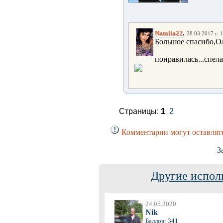
,
Natalia22
28.03.2017 г. 
Большое спасибо,Ол
понравилась...спела,
Страницы:
1
2
Комментарии могут оставлят
З
Другие испол
24.05.2020
Nik
Баллов: 341