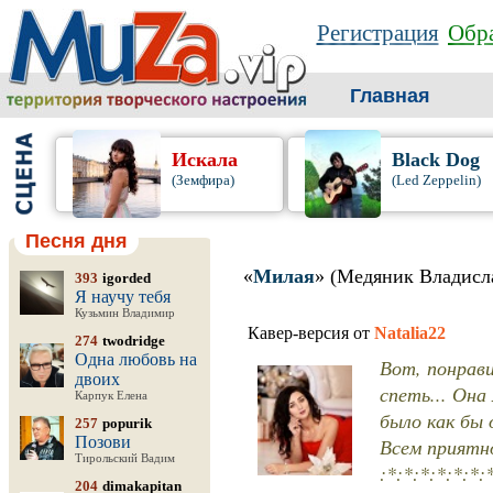
Регистрация
Обра
Главная
Искала
Black Dog
(Земфира)
(Led Zeppelin)
Песня дня
«
Милая
» (Медяник Владисл
393
igorded
Я научу тебя
Кузьмин Владимир
Кавер-версия от
Natalia22
274
twodridge
Одна любовь на
Вот, понрави
двоих
спеть... Она
Карпук Елена
было как бы
257
popurik
Позови
Всем приятно
Тирольский Вадим
:*:*:*:*:*:*:
204
dimakapitan