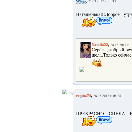
,
SNeg-
28.03.2017 г. 06:33
Наташенька!!!Доброе утре
,
Natalia22
28.03.2017 г. 
Серёжа, добрый вече
шел...Только сейчас
,
regina74
28.03.2017 г. 08:25
ПРЕКРАСНО СПЕЛА Н