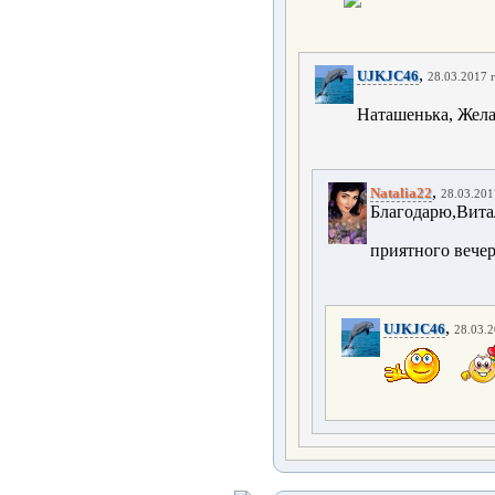
,
UJKJC46
28.03.2017 г
Наташенька, Жел
,
Natalia22
28.03.201
Благодарю,Витал
приятного вечер
,
UJKJC46
28.03.2