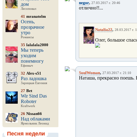
,
negor
27.03.2017 г. 20:46
дом
отлично!!...
Лесоповал
41
mranatolm
Осень,
прозрачное
,
Natalia22
28.03.2017 г. 
утро
Романсы
Олег, большое спас
35
lalalala2000
Мы теперь
уходим
понемногу
Ефимыч
,
SoulWoman
32
Alex-s51
27.03.2017 г. 21:10
Наташа, прекрасно поешь. 
Раз ладошка
Зарицкая Евгения
27
Bet
Wir Sind Das
Roboter
Kraftwerk
26
Nissan66
Над облаками
Ярмольник Леонид
Песня недели