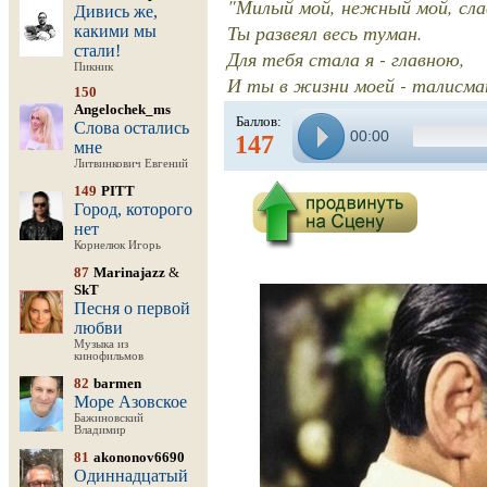
"Милый мой, нежный мой, сла
Дивись же,
Ты развеял весь туман.
какими мы
стали!
Для тебя стала я - главною,
Пикник
И ты в жизни моей - талисман
150
Angelochek_ms
Баллов:
Слова остались
00:00
147
мне
Литвинкович Евгений
149
PITT
Город, которого
нет
Корнелюк Игорь
87
Marinajazz
&
SkT
Песня о первой
любви
Музыка из
кинофильмов
82
barmen
Море Азовское
Бажиновский
Владимир
81
akononov6690
Одиннадцатый