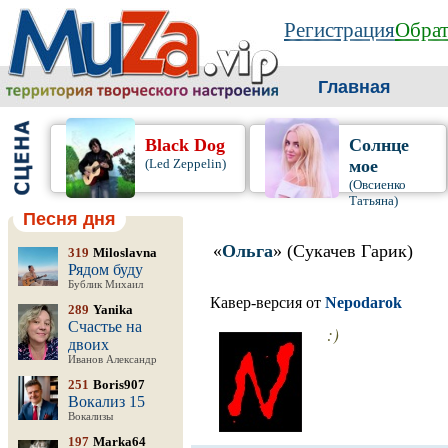
Регистрация
Обрат
Главная
Black Dog
Солнце
(Led Zeppelin)
мое
(Овсиенко
Татьяна)
Песня дня
«
Ольга
» (Сукачев Гарик)
319
Miloslavna
Рядом буду
Бублик Михаил
Кавер-версия от
Nepodarok
289
Yanika
Счастье на
:)
двоих
Иванов Александр
251
Boris907
Вокализ 15
Вокализы
197
Marka64