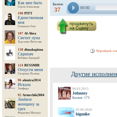
Как мне быть
Баллов:
Серов Александр
00:00
37
190
PITT
Единственная
моя
Газманов Олег
187
Al-Abra
Светит луна
Хурсенко Вячеслав
138
dimakapitan
Nepodarok отк
Скрипач
Кобяков Аркадий
124
RUSSMIR
Отпусти меня
Другие исполнен
Гагарина Полина
96
akmira2814
Искала
06.03.2013
Земфира
Johnney
92
Arturchik2804
Баллов: 173
Любите
женщину за
грех
03.06.2026
Фирюлин Михаил
bigmike