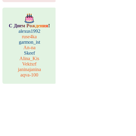
С
Д
н
е
м
Р
о
ж
д
е
н
и
я
!
alexus1992
ruse4ka
garmon_ist
An-na
Skeef
Alina_Kis
Vektxrf
janinajanina
aqva-100