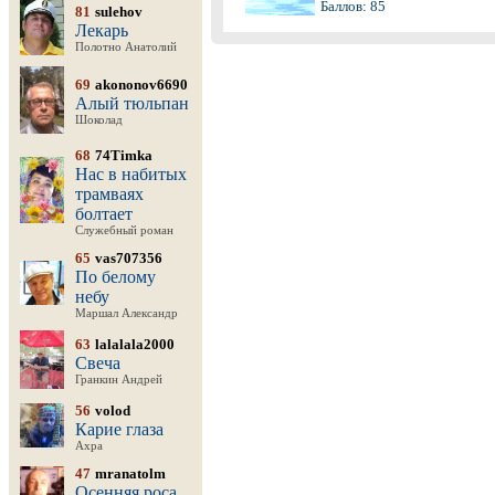
Баллов: 85
81
sulehov
Лекарь
Полотно Анатолий
69
akononov6690
Алый тюльпан
Шоколад
68
74Timka
Нас в набитых
трамваях
болтает
Служебный роман
65
vas707356
По белому
небу
Маршал Александр
63
lalalala2000
Свеча
Гранкин Андрей
56
volod
Карие глаза
Ахра
47
mranatolm
Осенняя роса