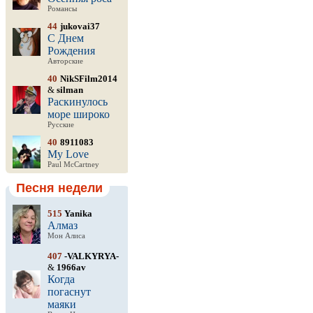
Романсы
44
jukovai37
С Днем
Рождения
Авторские
40
NikSFilm2014
&
silman
Раскинулось
море широко
Русские
40
8911083
My Love
Paul McCartney
Песня недели
515
Yanika
Алмаз
Мон Алиса
407
-VALKYRYA-
&
1966av
Когда
погаснут
маяки