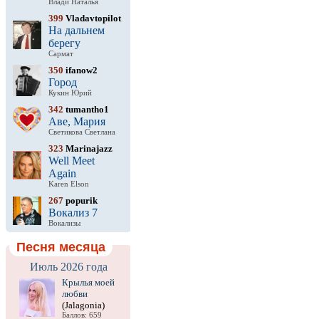
Влади Наталья
399
Vladavtopilot
На дальнем
берегу
Сармат
350
ifanow2
Город
Кукин Юрий
342
tumantho1
Аве, Мария
Светикова Светлана
323
Marinajazz
Well Meet
Again
Karen Elson
267
popurik
Вокализ 7
Вокализы
Песня месяца
Июль 2026 года
Крылья моей
любви
(Jalagonia)
Баллов: 659