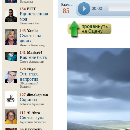
Вокализы
Баллов:
00:00
154
PITT
85
Единственная
моя
Газманов Олег
143
Yanika
Счастье на
двоих
Иванов Александр
141
Marka64
Как мне быть
Серов Александр
128
vitgol
Эти глаза
напротив
Ободзинский
Валерий
127
dimakapitan
Скрипач
Кобяков Аркадий
112
Al-Abra
Светит луна
Хурсенко Вячеслав
90
RUSSMIR