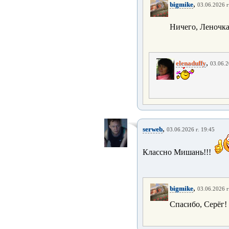
,
bigmike
03.06.2026 г
Ничего, Леночка.
,
elenaduffy
03.06.2
,
serweb
03.06.2026 г. 19:45
Классно Мишань!!!
,
bigmike
03.06.2026 г
Спасибо, Серёг!