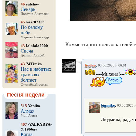
46
sulehov
Лекарь
Полотно Анатолий
45
vas707356
По белому
небу
Маршал Александр
Комментарии пользователей к
43
lalalala2000
Свеча
Гранкин Андрей
43
74Timka
,
liudap
03.06.2026 г. 06:01
Нас в набитых
----Михаил!---
трамваях
болтает
Служебный роман
Песня недели
,
bigmike
515
Yanika
03.06.2026 г
Алмаз
Мон Алиса
Людмила, рад, ч
407
-VALKYRYA-
&
1966av
Когда