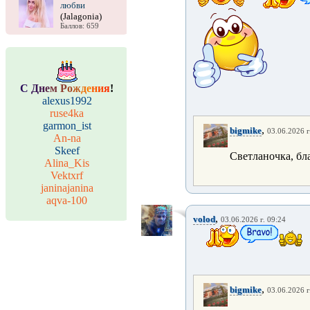
любви
(Jalagonia)
Баллов: 659
С
Д
н
е
м
Р
о
ж
д
е
н
и
я
!
alexus1992
ruse4ka
garmon_ist
,
bigmike
03.06.2026 г
An-na
Skeef
Светланочка, б
Alina_Kis
Vektxrf
janinajanina
aqva-100
,
volod
03.06.2026 г. 09:24
,
bigmike
03.06.2026 г