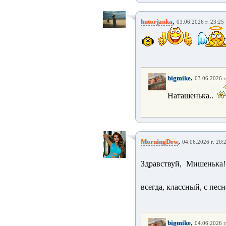
,
hutorjanka
03.06.2026 г. 23:25
,
bigmike
03.06.2026 г
Наташенька..
,
MorningDew
04.06.2026 г. 20:
Здравствуй, Мишенька!!
всегда, классный, с песн
,
bigmike
04.06.2026 г