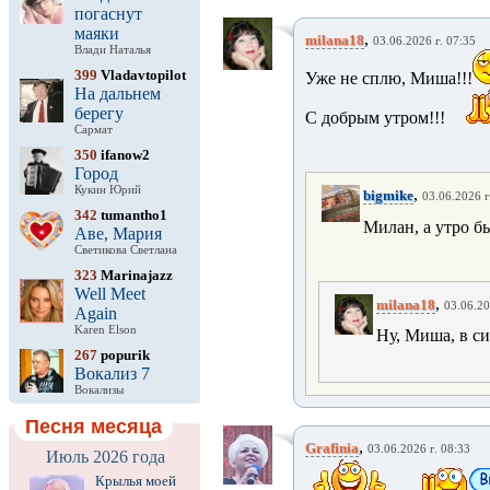
погаснут
маяки
,
milana18
03.06.2026 г. 07:35
Влади Наталья
399
Vladavtopilot
Уже не сплю, Миша!!!
На дальнем
берегу
С добрым утром!!!
Сармат
350
ifanow2
Город
Кукин Юрий
,
bigmike
03.06.2026 г
342
tumantho1
Милан, а утро б
Аве, Мария
Светикова Светлана
323
Marinajazz
Well Meet
,
milana18
03.06.20
Again
Karen Elson
Ну, Миша, в си
267
popurik
Вокализ 7
Вокализы
Песня месяца
,
Grafinia
03.06.2026 г. 08:33
Июль 2026 года
Крылья моей