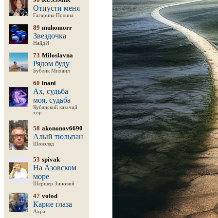
Отпусти меня
Гагарина Полина
89
muhomorr
Звездочка
НайдИ
73
Miloslavna
Рядом буду
Бублик Михаил
60
inani
Ах, судьба
моя, судьба
Кубанский казачий
хор
58
akononov6690
Алый тюльпан
Шоколад
53
spivak
На Азовском
море
Шершер Зиновий
47
volod
Карие глаза
Ахра