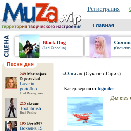
Регистрация
Главная
Black Dog
Солнце
(Led Zeppelin)
(Овсиенко
Песня дня
«
Ольга
» (Сукачев Гарик)
249
Marinajazz
&
petrovlad
Love in
Кавер-версия от
bigmike
portofino
Fred Buscaglione
Для тех 
215
skvaue
Toothbrush
Brad Paisley
195
Boris907
Вокализ 15