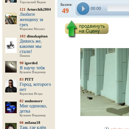
Тирольский Вадим
Баллов:
00:00
49
121
Arturchik2804
Любите
женщину за
грех
Фирюлин Михаил
103
dimakapitan
Дивись же,
какими мы
стали!
Пикник
90
igorded
Я научу тебя
Кузьмин Владимир
83
PITT
Город, которого
нет
Корнелюк Игорь
82
muhomorr
Мне одиноко,
детка
Кузьмин Владимир
66
milana18
Там, где клён