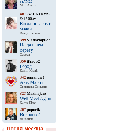
Алмаз
Мон Алиса
407
-VALKYRYA-
&
1966av
Когда погаснут
маяки
Влади Наталья
399
Vladavtopilot
На дальнем
берегу
Сармат
350
ifanow2
Город
Кукин Юрий
342
tumantho1
Аве, Мария
Светикова Светлана
323
Marinajazz
Well Meet Again
Karen Elson
267
popurik
Вокализ 7
Вокализы
Песня месяца