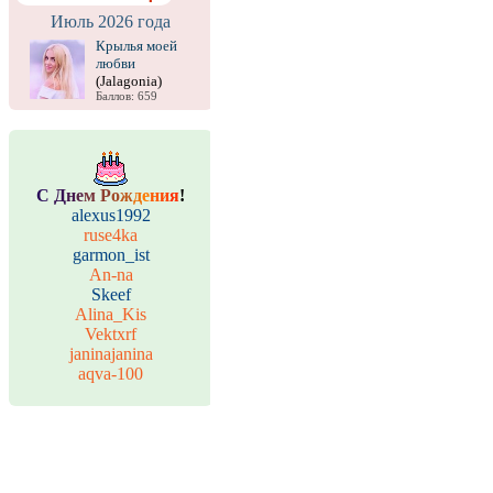
Июль 2026 года
Крылья моей
любви
(Jalagonia)
Баллов: 659
С
Д
н
е
м
Р
о
ж
д
е
н
и
я
!
alexus1992
ruse4ka
garmon_ist
An-na
Skeef
Alina_Kis
Vektxrf
janinajanina
aqva-100