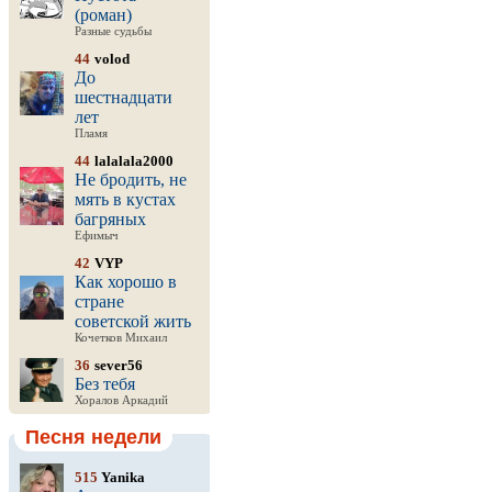
(роман)
Разные судьбы
44
volod
До
шестнадцати
лет
Пламя
44
lalalala2000
Не бродить, не
мять в кустах
багряных
Ефимыч
42
VYP
Как хорошо в
стране
советской жить
Кочетков Михаил
36
sever56
Без тебя
Хоралов Аркадий
Песня недели
515
Yanika