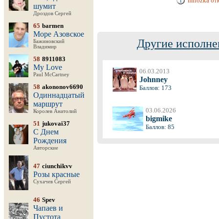
milozka от
шумит
Дроздов Сергей
65
barmen
Море Азовское
Другие исполне
Бажиновский
Владимир
58
8911083
My Love
06.03.2013
Paul McCartney
Johnney
58
akononov6690
Баллов: 173
Одиннадцатый
маршрут
03.06.2026
Королев Анатолий
bigmike
51
jukovai37
Баллов: 85
С Днем
Рождения
Авторские
47
ciunchikvv
Розы красные
Сухачев Сергей
46
Spev
Чапаев и
Пустота