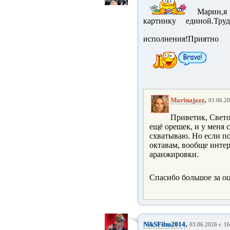
Марин,я 
картинку единой.Тр
исполнения!Приятно
,
Marinajazz
03.06.20
Приветик, Свет
ещё орешек, и у меня 
схватываю. Но если по
октавам, вообще интер
аранжировки.
Спасибо большое за о
,
NikSFilm2014
03.06.2026 г. 1