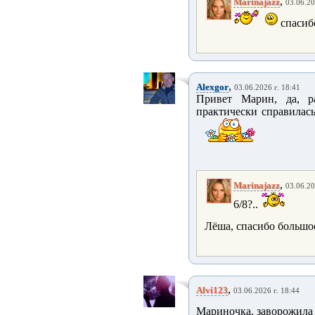
,
Marinajazz
03.06.20
спасиб
,
Alexgor
03.06.2026 г. 18:41
Привет Марин, да, р
практически справилась
,
Marinajazz
03.06.20
6/8?..
Лёша, спасибо большое
,
Alvi123
03.06.2026 г. 18:44
Мариночка, заворожила