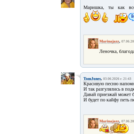
Маришка, ты как все
,
Marinajazz
07.06.20
Леночка, благод
,
TomJones
03.06.2026 г. 21:43
Красивую песню напом
И так разгулялись в под
Давай приезжай может 
И будет по кайфу петь п
,
Marinajazz
07.06.20