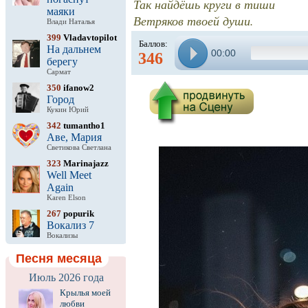
Так найдёшь круги в тиши
маяки
Ветряков твоей души.
Влади Наталья
399
Vladavtopilot
Баллов:
На дальнем
00:00
346
берегу
Сармат
350
ifanow2
Город
Кукин Юрий
342
tumantho1
Аве, Мария
Светикова Светлана
323
Marinajazz
Well Meet
Again
Karen Elson
267
popurik
Вокализ 7
Вокализы
Песня месяца
Июль 2026 года
Крылья моей
любви