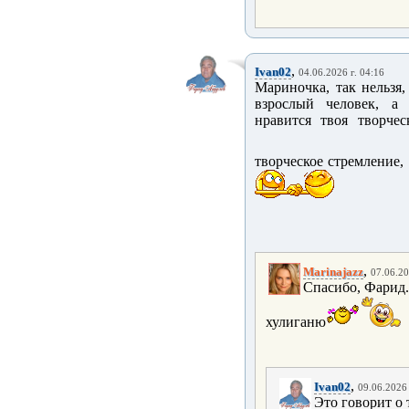
,
Ivan02
04.06.2026 г. 04:16
Мариночка, так нельзя
взрослый человек, а 
нравится твоя творче
творческое стремление,
,
Marinajazz
07.06.20
Спасибо, Фарид. 
хулиганю
,
Ivan02
09.06.2026 
Это говорит о 