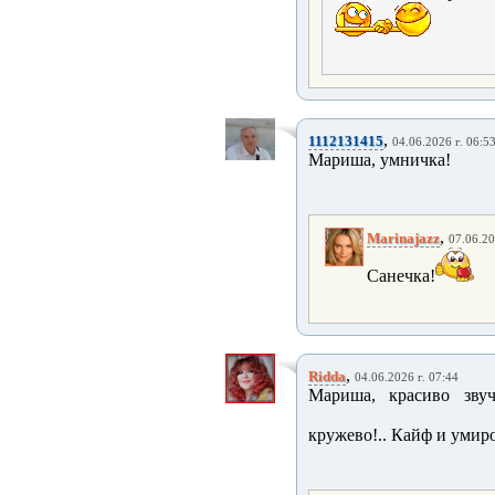
,
1112131415
04.06.2026 г. 06:5
Мариша, умничка!
,
Marinajazz
07.06.20
Санечка!
,
Ridda
04.06.2026 г. 07:44
Мариша, красиво звуч
кружево!.. Кайф и умир