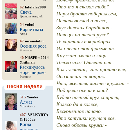
Что-то я сказал тебе?
62
lalalala2000
Свеча
Пары бродят побережьем,
Гранкин Андрей
Оставляя след в песке,
54
volod
Звук далёких барабанов -
Карие глаза
Пальцы на твоей руке?
Ахра
Те картины в коридорах
47
mranatolm
Осенняя роса
Или песни той фрагмент.
Романсы
Кружат имена и лица.
40
NikSFilm2014
Только чьи? Ответа нет.
&
silman
Раскинулось
Коль узнаешь, что прошло всё,
море широко
Осознаешь ли вопрос:
Русские
Что, желтея, листья кружат -
Песня недели
Под цвет осени волос?
Будто полный круг спирали,
515
Yanika
Алмаз
Колесо да в колесе,
Мон Алиса
Бесконечное начало,
407
-VALKYRYA-
Что катушки крутят все,
&
1966av
Снова образы кружи -
Когда
погаснут