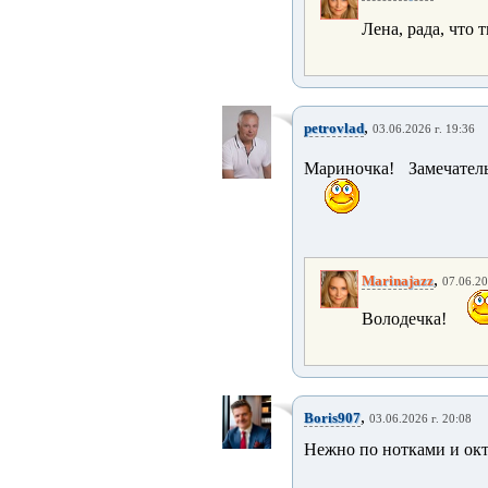
Лена, рада, что 
,
petrovlad
03.06.2026 г. 19:36
Мариночка! Замечател
,
Marinajazz
07.06.20
Володечка!
,
Boris907
03.06.2026 г. 20:08
Нежно по нотками и окт