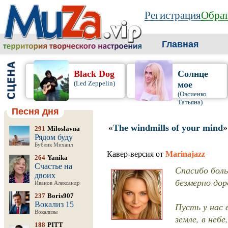
Регистрация
Обрат
Главная
Black Dog
Солнце
(Led Zeppelin)
мое
(Овсиенко
Татьяна)
Песня дня
«
The windmills of your mind
»
291
Miloslavna
Рядом буду
Бублик Михаил
Кавер-версия от
Marinajazz
264
Yanika
Счастье на
Спасибо боль
двоих
безмерно дор
Иванов Александр
237
Boris907
Вокализ 15
Пусть у нас 
Вокализы
земле, в небе
188
PITT