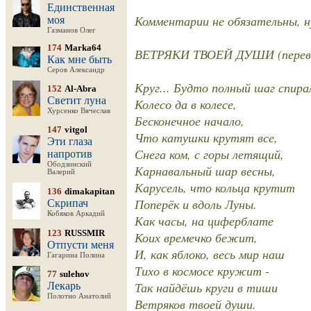
Единственная
Комментарии не обязательны, ну
моя
Газманов Олег
174
Marka64
ВЕТРЯКИ ТВОЕЙ ДУШИ (перевод
Как мне быть
Серов Александр
Круг... Будто полный шаг спира
152
Al-Abra
Светит луна
Колесо да в колесе,
Хурсенко Вячеслав
Бесконечное начало,
147
vitgol
Что катушки крутят все,
Эти глаза
Снега ком, с горы летящий,
напротив
Ободзинский
Карнавальный шар весны,
Валерий
Карусель, что кольца крутит
136
dimakapitan
Поперёк и вдоль Луны.
Скрипач
Кобяков Аркадий
Как часы, на циферблате
123
RUSSMIR
Коих времечко бежит,
Отпусти меня
И, как яблоко, весь мир наш
Гагарина Полина
Тихо в космосе кружит -
77
sulehov
Так найдёшь круги в тиши
Лекарь
Полотно Анатолий
Ветряков твоей души.