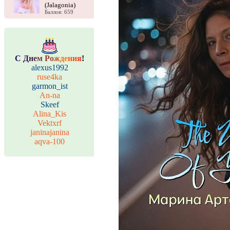
(Jalagonia)
Баллов: 659
С
Д
н
е
м
Р
о
ж
д
е
н
и
я
!
alexus1992
ruse4ka
garmon_ist
An-na
Skeef
Alina_Kis
Vektxrf
janinajanina
aqva-100