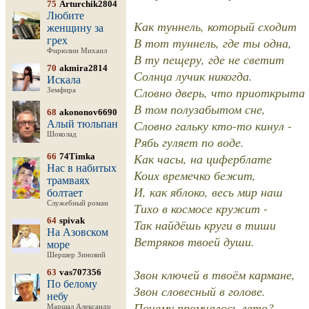
75
Arturchik2804
Любите
Как туннель, который сходит
женщину за
грех
В тот туннель, где ты одна,
Фирюлин Михаил
В ту пещеру, где не светит
70
akmira2814
Солнца лучик никогда.
Искала
Словно дверь, что приоткрыта
Земфира
В том полузабытом сне,
68
akononov6690
Словно гальку кто-то кинул -
Алый тюльпан
Шоколад
Рябь гуляет по воде.
Как часы, на циферблате
66
74Timka
Нас в набитых
Коих времечко бежит,
трамваях
И, как яблоко, весь мир наш
болтает
Служебный роман
Тихо в космосе кружит -
64
spivak
Так найдёшь круги в тиши
На Азовском
Ветряков твоей души.
море
Шершер Зиновий
Звон ключей в твоём кармане,
63
vas707356
По белому
Звон словесный в голове.
небу
Почему промчалось лето?
Маршал Александр