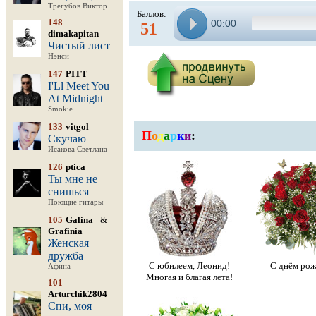
Трегубов Виктор
Баллов:
148
00:00
51
dimakapitan
Чистый лист
Нэнси
147
PITT
I'Ll Meet You
At Midnight
Smokie
133
vitgol
П
о
д
а
р
к
и
:
Скучаю
Исакова Светлана
126
ptica
Ты мне не
снишься
Поющие гитары
105
Galina_
&
Grafinia
Женская
дружба
С юбилеем, Леонид!
С днём рож
Афина
Многая и благая лета!
101
Arturchik2804
Спи, моя