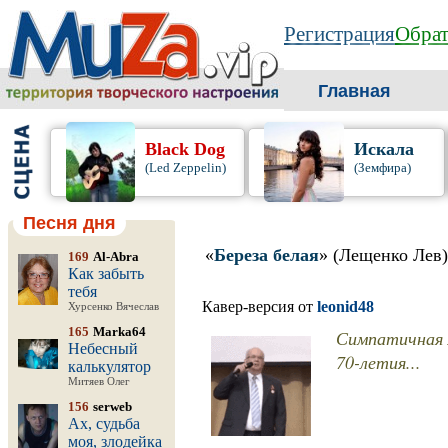
Регистрация
Обрат
Главная
Black Dog
Искала
(Led Zeppelin)
(Земфира)
Песня дня
«
Береза белая
» (Лещенко Лев)
169
Al-Abra
Как забыть
тебя
Кавер-версия от
leonid48
Хурсенко Вячеслав
165
Marka64
Симпатичная л
Небесный
70-летия...
калькулятор
Митяев Олег
156
serweb
Ах, судьба
моя, злодейка