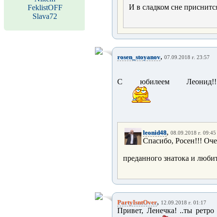
И в сладком сне приснится
FeklistOFF
Slava72
,
rosen_stoyanov
07.09.2018 г. 23:57
С юбилеем Леонид!!
,
leonid48
08.09.2018 г. 09:45
Спасибо, Росен!!! Оч
преданного знатока и люби
,
PartyIsntOver
12.09.2018 г. 01:17
Привет, Ленечка! ..ты ретро