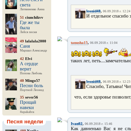
света
Литвиненко Анна
,
leonid48
06.09.2018 г. 12:24
И отдельное спасибо 
51
ciunchikvv
Где же ты
была
Лейся песня
49
lalalala2000
,
tanusha15
06.09.2018 г. 11:04
Саня
Маршал Александр
42
Elvi
таких лет, петь....замечательн
А сердце
верит
Попова Любовь
40
Mingo57
,
leonid48
06.09.2018 г. 12:23
Песни боль
Спасибо, Татьяна! Чит
Портной Леонид
что, если здоровье позволит
35
sever56
Прощай
навеки
4upakabra
Песня недели
,
Ivan02
06.09.2018 г. 15:46
Как давненько Вас я не сл
489
Yanika