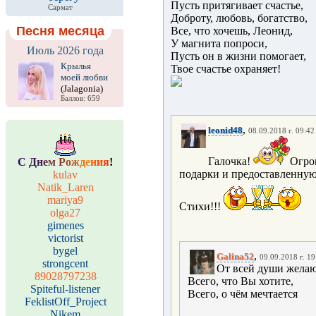
Пусть притягивает счастье,
Сармат
Доброту, любовь, богатство,
Песня месяца
Все, что хочешь, Леонид,
У магнита попроси,
Июль 2026 года
Пусть он в жизни помогает,
Крылья
Твое счастье охраняет!
моей любви
(Jalagonia)
Баллов: 659
,
leonid48
08.09.2018 г. 09:42
Галочка!
Огро
С
Д
н
е
м
Р
о
ж
д
е
н
и
я
!
подарки и предоставленную
kulav
Natik_Laren
mariya9
Стихи!!!
olga27
gimenes
victorist
bygel
,
Galina52
09.09.2018 г. 19
strongcent
От всей души жела
89028797238
Всего, что Вы хотите,
Spiteful-listener
Всего, о чём мечтается
FeklistOff_Project
Nikem