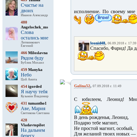
Счастье на
двоих
исполнение. По своему мне 
Иванов Александр
480
Angelochek_ms
Слова
остались мне
,
Литвинкович
leonid48
06.09.2018 г. 17:39
Евгений
Спасибо, Фарид! Да да
466
Miloslavna
Рядом буду
Бублик Михаил
459
Manyka
Небо
Цой Анита
,
Galina52
454
igorded
07.09.2018 г. 11:49
Я научу тебя
Кузьмин Владимир
С юбилеем, Леонид! Мно
431
tumantho1
Аве, Мария
Светикова Светлана
В день рожденья, Леонид,
428
Подарю тебе магнит,
Vladavtopilot
Не простой магнит, особый,
На дальнем
Для желаний твоих новых —
берегу