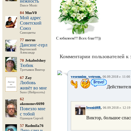
нежность
Dance Music
84
MusV0
Мой адрес
Советский
Союз
Самоцветы
С юбилеем!!! Всех благ!!!))
77
merus
Дансинг-герл
Вертинский
Александр
Комментарии пользователей к 
70
Jekabolshoy
Тюбик
Третьяков Виктор
,
vesennim_vetrom
06.09.2018 г. 11:00
67
Zay
Любовь
Действитель
живёт во мне
Suno (Нейросеть)
62
akononov6690
,
leonid48
Повезло мне
06.09.2018 г. 12:19
с тобой
Виктор, большое спас
Одинцов Сергей
57
Radmila76
Лето слез и