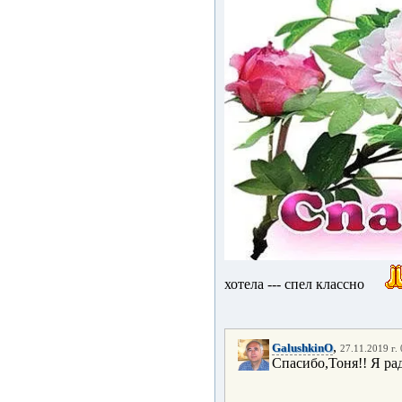
хотела --- спел классно
,
GalushkinO
27.11.2019 г.
Спасибо,Тоня!! Я ра