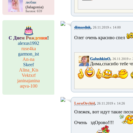
любви
(Jalagonia)
Баллов: 659
,
dimasdnk
26.11.2019 г. 14:00
Олег очень красиво спел
С
Д
н
е
м
Р
о
ж
д
е
н
и
я
!
alexus1992
ruse4ka
garmon_ist
,
GalushkinO
An-na
26.11.2019 г.
Дима,спасибо тебе ч
Skeef
Alina_Kis
Vektxrf
janinajanina
aqva-100
,
LoraOrchid
26.11.2019 г. 14:26
Олежек, вот идут такие песн
Очень здОрово!!!!