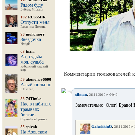
Рядом буду
Бублик Михаил
102
RUSSMIR
Отпусти меня
Гагарина Полина
90
muhomorr
Звездочка
НайдИ
63
inani
Ах, судьба
моя, судьба
Кубанский казачий
хор
Комментарии пользователей к
59
akononov6690
Алый тюльпан
Шоколад
,
silman
26.11.2019 г. 04:42
58
74Timka
Нас в набитых
Замечательно, Олег! Браво!!
трамваях
болтает
Служебный роман
,
GalushkinO
55
spivak
26.11.2019 г.
На Азовском