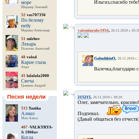
Ильгиз,спасибо тебе!
море
Шершер Зиновий
52
vas707356
По белому
небу
,
valentinrubc1954
Маршал Александр
26.11.2019 г. 05:3
51
sulehov
Лекарь
Полотно Анатолий
48
volod
,
GalushkinO
26.11.2019 г.
Карие глаза
Ахра
Валечка,благодарю с
45
lalalala2000
Свеча
Гранкин Андрей
Песня недели
,
215215
26.11.2019 г. 09:29
Олег, замечательно, красиво
515
Yanika
Алмаз
Подпевал.
Мон Алиса
(Давай общаться без отчеств
407
-VALKYRYA-
&
1966av
Когда