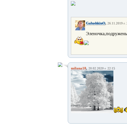
,
GalushkinO
26.11.2019 г.
Эленочка,подруженьк
,
milana18
20.02.2020 г. 22:15