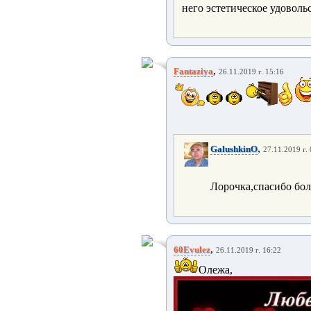
него эстетическое удоволь
,
Fantaziya
26.11.2019 г. 15:16
,
GalushkinO
27.11.2019 г.
Лорочка,спасибо бол
,
60Evulez
26.11.2019 г. 16:22
Олежа, пре