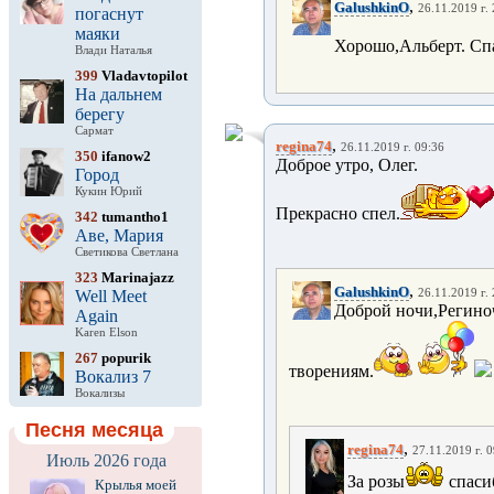
,
GalushkinO
26.11.2019 г.
погаснут
маяки
Хорошо,Альберт. Спа
Влади Наталья
399
Vladavtopilot
На дальнем
берегу
Сармат
,
regina74
26.11.2019 г. 09:36
350
ifanow2
Доброе утро, Олег.
Город
Кукин Юрий
Прекрасно спел.
342
tumantho1
Аве, Мария
Светикова Светлана
323
Marinajazz
,
GalushkinO
Well Meet
26.11.2019 г.
Доброй ночи,Региноч
Again
Karen Elson
267
popurik
творениям.
Вокализ 7
Вокализы
Песня месяца
,
regina74
27.11.2019 г. 
Июль 2026 года
За розы
спаси
Крылья моей