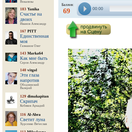
Вокализы
Баллов:
00:00
183
Yanika
69
Счастье на
двоих
Иванов Александр
167
PITT
Единственная
моя
Газманов Олег
143
Marka64
Как мне быть
Серов Александр
140
vitgol
Эти глаза
напротив
Ободзинский
Валерий
129
dimakapitan
Скрипач
Кобяков Аркадий
116
Al-Abra
Светит луна
Хурсенко Вячеслав
113
Miloslavna