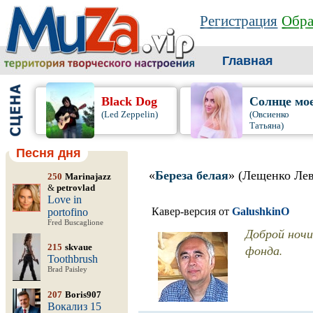
Регистрация
Обра
Главная
Black Dog
Солнце мо
(Led Zeppelin)
(Овсиенко
Татьяна)
Песня дня
«
Береза белая
» (Лещенко Лев
250
Marinajazz
&
petrovlad
Love in
Кавер-версия от
GalushkinO
portofino
Fred Buscaglione
Доброй ночи
215
skvaue
фонда.
Toothbrush
Brad Paisley
207
Boris907
Вокализ 15