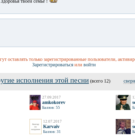
Здоровья твоей семье !
ут оставлять только зарегистрированные пользователи, активир
Зарегистрироваться
или
войти
угие исполнения этой песни
(всего 12)
свер
27.09.2017
1
amkokorev
s
Баллов: 55
Б
12.07.2017
3
Karvaiv
s
Баллов: 31
Б