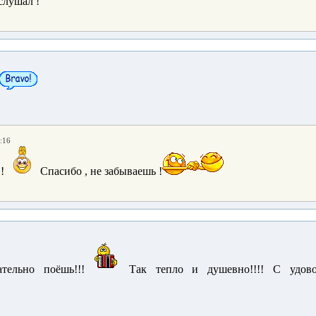
слушал !
:16
!
Спасибо , не забываешь !
ательно поёшь!!!
Так тепло и душевно!!!! С удово