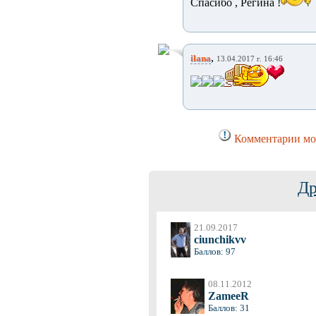
Спасибо , Регина !
,
ilana
13.04.2017 г. 16:46
Комментарии мог
Др
21.09.2017
ciunchikvv
Баллов: 97
08.11.2012
ZameeR
Баллов: 31