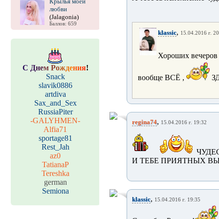
Крылья моей
любви
(Jalagonia)
Баллов: 659
,
klassic
15.04.2016 г. 20
Хороших вечеров 
С
Д
н
е
м
Р
о
ж
д
е
н
и
я
!
Snack
вообще ВСЁ ,
ЗД
slavik0886
artdiva
Sax_and_Sex
RussiaPiter
-GALYHMEN-
,
regina74
15.04.2016 г. 19:32
Alfia71
sportage81
Rest_Jah
ЧУДЕ
az0
И ТЕБЕ ПРИЯТНЫХ В
TatianaP
Tereshka
german
Semiona
,
klassic
15.04.2016 г. 19:35