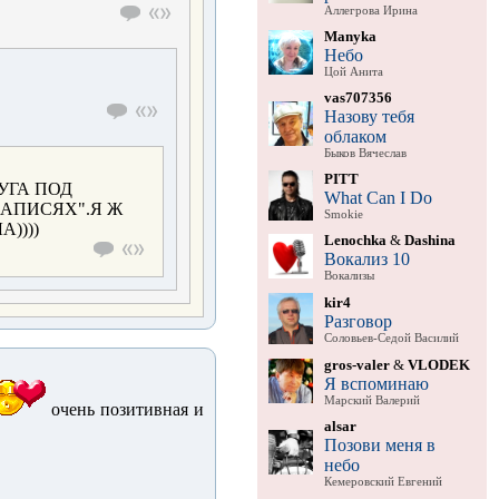
Аллегрова Ирина
Manyka
Небо
Цой Анита
vas707356
Назову тебя
облаком
Быков Вячеслав
PITT
УГА ПОД
What Can I Do
АПИСЯХ".Я Ж
Smokie
))))
Lenochka
&
Dashina
Вокализ 10
Вокализы
kir4
Разговор
Соловьев-Седой Василий
gros-valer
&
VLODEK
Я вспоминаю
Марский Валерий
очень позитивная и
alsar
Позови меня в
небо
Кемеровский Евгений