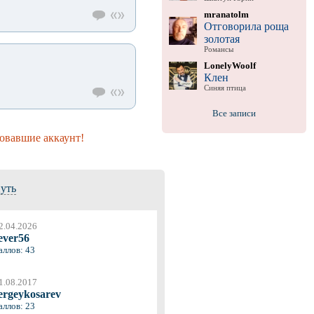
mranatolm
Отговорила роща
золотая
Романсы
LonelyWoolf
Клен
Синяя птица
Все записи
овавшие аккаунт!
нуть
2.04.2026
ever56
аллов: 43
1.08.2017
ergeykosarev
аллов: 23