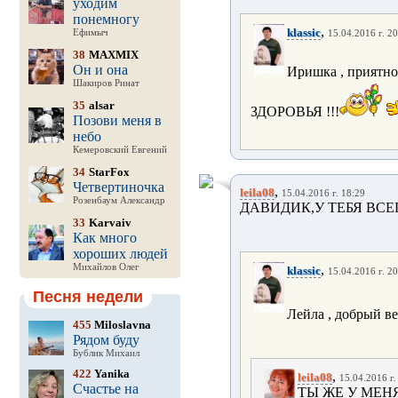
уходим
понемногу
,
klassic
Ефимыч
15.04.2016 г. 20
38
MAXMIX
Он и она
Иришка , приятно 
Шакиров Ринат
35
alsar
ЗДОРОВЬЯ !!!
Позови меня в
небо
Кемеровский Евгений
34
StarFox
Четвертиночка
,
leila08
15.04.2016 г. 18:29
Розенбаум Александр
ДАВИДИК,У ТЕБЯ ВСЕ
33
Karvaiv
Как много
хороших людей
Михайлов Олег
,
klassic
15.04.2016 г. 20
Песня недели
Лейла , добрый ве
455
Miloslavna
Рядом буду
Бублик Михаил
422
Yanika
,
leila08
15.04.2016 г.
Счастье на
ТЫ ЖЕ У МЕН