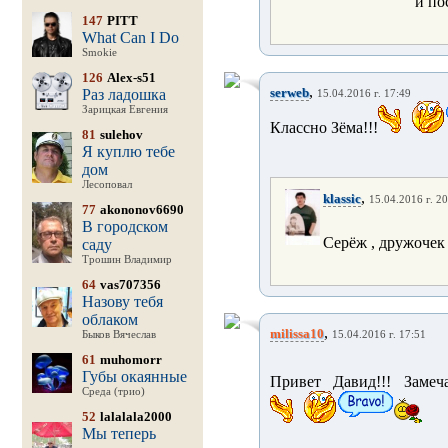
и по
147
PITT
What Can I Do
Smokie
126
Alex-s51
,
serweb
Раз ладошка
15.04.2016 г. 17:49
Зарицкая Евгения
Классно Зёма!!!
81
sulehov
Я куплю тебе
дом
Лесоповал
,
klassic
15.04.2016 г. 20
77
akononov6690
В городском
Серёж , дружочек 
саду
Трошин Владимир
64
vas707356
Назову тебя
облаком
,
milissa10
Быков Вячеслав
15.04.2016 г. 17:51
61
muhomorr
Губы окаянные
Привет Давид!!! Замеч
Среда (трио)
52
lalalala2000
Мы теперь