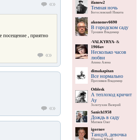
ifanow2
Темная ночь
Богословский Никита
akononov6690
В городском саду
Трошин Владимир
е посещение , приятно
-VALKYRYA-
&
1966av
Несколько часов
любви
Апина Алена
dimakapitan
Все нормально
Пресняков Владимир
Otblesk
А теплоход кричит
Ау
Золотухин Валерий
Sanich1958
Дождь в саду
Митяев Олег
igornov
Танцуй, девочка
Шкитун Юрий