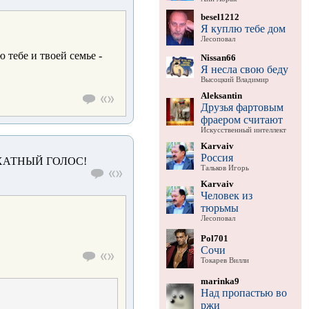
besel1212
Я куплю тебе дом
Лесоповал
 тебе и твоей семье -
Nissan66
Я несла свою беду
Высоцкий Владимир
Aleksantin
Друзья фартовым
фраером считают
Искусственный интеллект
Karvaiv
Россия
ХАТНЫЙ ГОЛОС!
Тальков Игорь
Karvaiv
Человек из
тюрьмы
Лесоповал
Pol701
Сочи
Токарев Вилли
marinka9
Над пропастью во
ржи