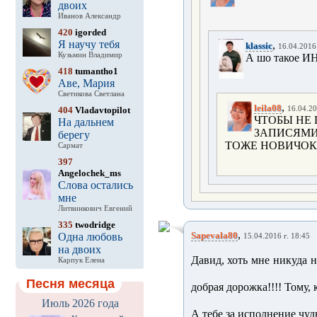
двоих
Иванов Александр
420
igorded
Я научу тебя
,
klassic
16.04.2016 
Кузьмин Владимир
А шо такое ИН
418
tumantho1
Аве, Мария
Светикова Светлана
,
leila08
404
Vladavtopilot
16.04.20
ЧТОБЫ НЕ 
На дальнем
ЗАПИСЯМИ
берегу
ТОЖЕ НОВИЧОК,
Сармат
397
Angelochek_ms
Слова остались
мне
Литвинкович Евгений
335
twodridge
,
Sapevala80
Одна любовь
15.04.2016 г. 18:45
на двоих
Давид, хоть мне никуда н
Карпук Елена
Песня месяца
добрая дорожка!!!! Тому, 
Июль 2026 года
А тебе за исполнение чудн