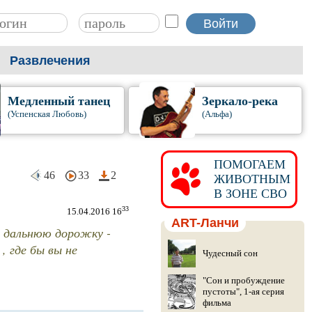
Развлечения
Медленный танец
Зеркало-река
(Успенская Любовь)
(Альфа)
ПОМОГАЕМ
46
33
2
ЖИВОТНЫМ
В ЗОНЕ СВО
33
15.04.2016 16
ART-Ланчи
 в дальнюю дорожку -
 , где бы вы не
Чудесный сон
"Сон и пробуждение
пустоты", 1-ая серия
фильма