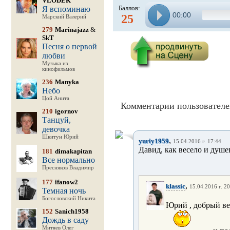
VLODEK
Баллов:
Я вспоминаю
00:00
25
Марский Валерий
279
Marinajazz
&
SkT
Песня о первой
любви
Музыка из
кинофильмов
236
Manyka
Небо
Цой Анита
Комментарии пользователе
210
igornov
Танцуй,
девочка
Шкитун Юрий
,
yuriy1959
15.04.2016 г. 17:44
Давид, как весело и душев
181
dimakapitan
Все нормально
Пресняков Владимир
177
ifanow2
,
klassic
15.04.2016 г. 20
Темная ночь
Богословский Никита
Юрий , добрый ве
152
Sanich1958
Дождь в саду
Митяев Олег