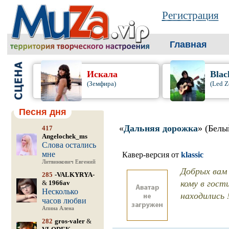
Регистрация
Главная
Искала
Blac
(Земфира)
(Led Z
Песня дня
«
Дальняя дорожка
» (Белы
417
Angelochek_ms
Слова остались
мне
Кавер-версия от
klassic
Литвинкович Евгений
Добрых вам 
285
-VALKYRYA-
кому в гости
&
1966av
Несколько
находились 
часов любви
Апина Алена
282
gros-valer
&