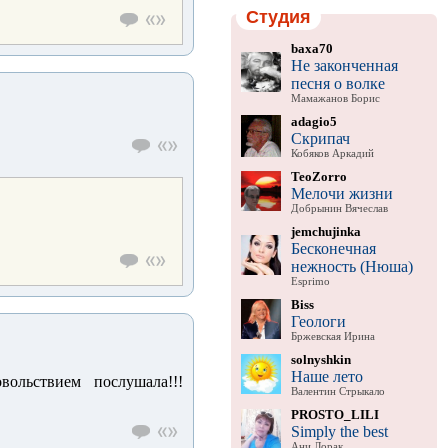
Студия
baxa70
Не законченная
песня о волке
Мамажанов Борис
adagio5
Скрипач
Кобяков Аркадий
TeoZorro
Мелочи жизни
Добрынин Вячеслав
jemchujinka
Бесконечная
нежность (Нюша)
Esprimo
Biss
Геологи
Бржевская Ирина
solnyshkin
Наше лето
вольствием послушала!!!
Валентин Стрыкало
PROSTO_LILI
Simply the best
Ани Лорак