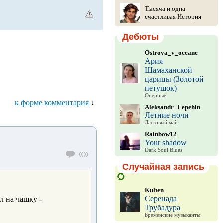
Тысяча и одна
счастливая История
Дебюты
Ostrova_v_oceane
Ария
Шамаханской
царицы (Золотой
петушок)
Оперные
к форме комментария
↓
Aleksandr_Lepehin
Летние ночи
Ласковый май
Rainbow12
Your shadow
Dark Soul Blues
Случайная запись
Kulten
Серенада
л на чашку -
Трубадура
Бременские музыканты