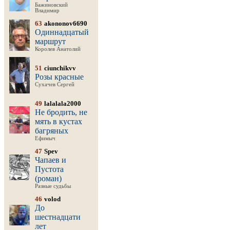
Бажиновский
Владимир
63
akononov6690
Одиннадцатый
маршрут
Королев Анатолий
51
ciunchikvv
Розы красные
Сухачев Сергей
49
lalalala2000
Не бродить, не
мять в кустах
багряных
Ефимыч
47
Spev
Чапаев и
Пустота
(роман)
Разные судьбы
46
volod
До
шестнадцати
лет