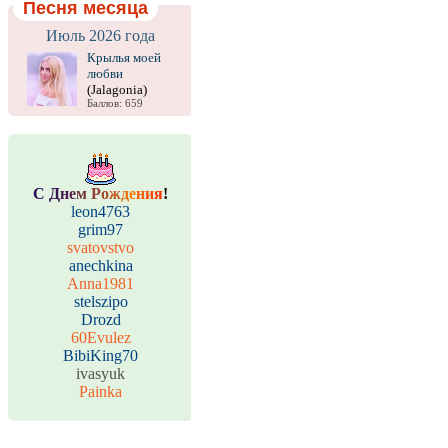
Песня месяца
Июль 2026 года
Крылья моей
любви
(Jalagonia)
Баллов: 659
С
Д
н
е
м
Р
о
ж
д
е
н
и
я
!
leon4763
grim97
svatovstvo
anechkina
Anna1981
stelszipo
Drozd
60Evulez
BibiKing70
ivasyuk
Painka