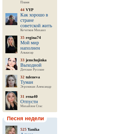
Пламя
44
VYP
Как хорошо в
стране
советской жить
Кочетков Михаил
35
regina74
Мой мир
наполнен
Алькасар
33
jemchujinka
Выходной
Детские Русские
32
tuleneva
Туман
Эгромжан Александр
31
rena40
Отпусти
Михайлов Стас
Песня недели
525
Yanika