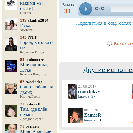
какими мы
Баллов:
стали!
00:00
31
Пикник
139
akmira2814
Поделиться в соц. сетях
Искала
Земфира
103
PITT
Город, которого
Karvaiv от
нет
Корнелюк Игорь
88
muhomorr
Мне одиноко,
Другие исполне
детка
Кузьмин Владимир
82
twodridge
21.09.2017
Одна любовь на
ciunchikvv
двоих
Баллов: 97
Карпук Елена
71
milana18
Там, где клён
08.11.2012
шумит
ZameeR
Дроздов Сергей
Баллов: 31
71
barmen
Море Азовское