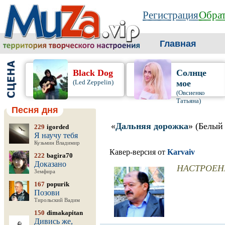
Регистрация
Обрат
Главная
Black Dog
Солнце
(Led Zeppelin)
мое
(Овсиенко
Татьяна)
Песня дня
«
Дальняя дорожка
» (Белый
229
igorded
Я научу тебя
Кузьмин Владимир
Кавер-версия от
Karvaiv
222
bagira70
Доказано
НАСТРОЕН
Земфира
167
popurik
Позови
Тирольский Вадим
150
dimakapitan
Дивись же,