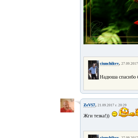
,
ciunchikvv
27.09.2017
Надюша спасибо 
,
ZeVS7
21.09.2017 г. 20:29
Жги тезка!))
,
ciunchikvv
27.09.2017