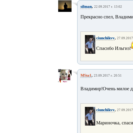
,
silman
22.09.2017 г. 13:02
Прекрасно спел, Владимир
,
ciunchikvv
27.09.2017
Спасибо Ильгиз!
,
MSta1
23.09.2017 г. 20:51
Владимир!Очень милое д
,
ciunchikvv
27.09.2017
Мариночка, спаси