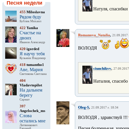
Песня недели
Натуля, спасибки
455
Miloslavna
Рядом буду
Бублик Михаил
422
Yanika
Счастье на
,
Romanova_Natalia
21.09.2017 
двоих
Иванов Александр
ВОЛОДЯ
420
igorded
Я научу тебя
Кузьмин Владимир
418
tumantho1
,
ciunchikvv
Аве, Мария
27.09.2017
Светикова Светлана
404
Наталия, спасибо
Vladavtopilot
На дальнем
берегу
Сармат
397
,
Oleg-S
21.09.2017 г. 18:34
Angelochek_ms
Слова
ВОЛОДЯ , здравствуй !!!
остались мне
Литвинкович
Песня бодренькая, хорошо
Евгений