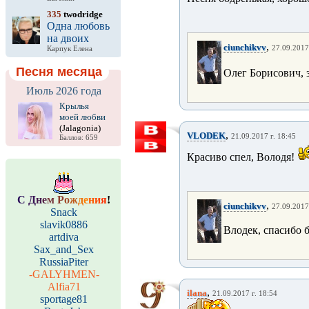
335
twodridge
Одна любовь
на двоих
,
ciunchikvv
27.09.2017
Карпук Елена
Песня месяца
Олег Борисович, 
Июль 2026 года
Крылья
моей любви
(Jalagonia)
,
VLODEK
21.09.2017 г. 18:45
Баллов: 659
Красиво спел, Володя!
С
Д
н
е
м
Р
о
ж
д
е
н
и
я
!
,
ciunchikvv
27.09.2017
Snack
slavik0886
Влодек, спасибо 
artdiva
Sax_and_Sex
RussiaPiter
-GALYHMEN-
Alfia71
,
ilana
21.09.2017 г. 18:54
sportage81