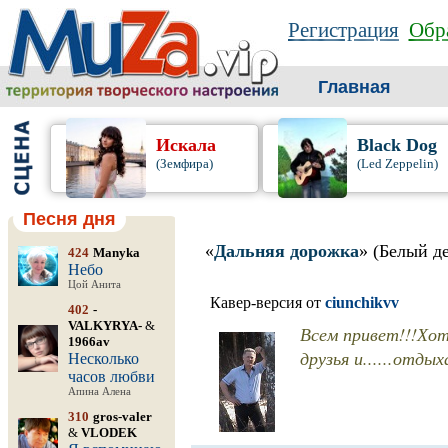
Регистрация
Обра
Главная
Искала
Black Dog
(Земфира)
(Led Zeppelin)
Песня дня
«
Дальняя дорожка
» (Белый д
424
Manyka
Небо
Цой Анита
Кавер-версия от
ciunchikvv
402
-
VALKYRYA-
&
Всем привет!!!Хот
1966av
друзья и......отды
Несколько
часов любви
Апина Алена
310
gros-valer
&
VLODEK