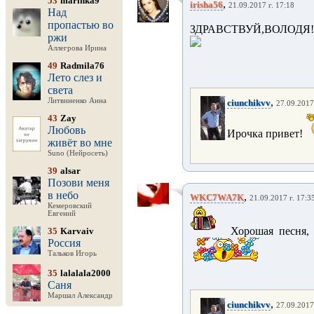
53
marinka9
,
irisha56
21.09.2017 г. 17:18
Над
пропастью во
ЗДРАВСТВУЙ,ВОЛОДЯ!
ржи
Аллегрова Ирина
49
Radmila76
Лето слез и
света
,
Литвиненко Анна
ciunchikvv
27.09.2017
43
Zay
Любовь
Ирочка привет!
живёт во мне
Suno (Нейросеть)
39
alsar
Позови меня
в небо
,
WKC7WA7K
21.09.2017 г. 17:3
Кемеровский
Евгений
Хорошая песня, 
35
Karvaiv
Россия
Тальков Игорь
35
lalalala2000
Саня
Маршал Александр
,
ciunchikvv
27.09.2017