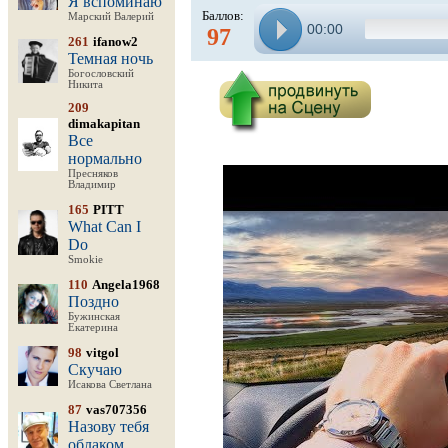
Я вспоминаю
Баллов:
Марский Валерий
00:00
97
261
ifanow2
Темная ночь
Богословский
Никита
209
dimakapitan
Все
нормально
Пресняков
Владимир
165
PITT
What Can I
Do
Smokie
110
Angela1968
Поздно
Бужинская
Екатерина
98
vitgol
Скучаю
Исакова Светлана
87
vas707356
Назову тебя
облаком