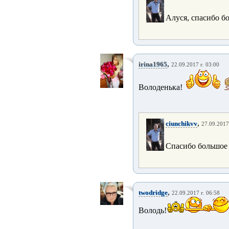
Алуся, спасибо б
,
irina1965
22.09.2017 г. 03:00
Володенька!
,
ciunchikvv
27.09.2017
Спасибо большое
,
twodridge
22.09.2017 г. 06:58
Володь!