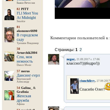
Быков Вячеслав
82
PITT
I'Ll Meet You
At Midnight
Smokie
81
akononov6690
В городском
Комментарии пользователей к 
саду
Трошин Владимир
58
Страницы:
1
2
Arturchik2804
Спи, моя
,
negor
21.09.2017 г. 17:06
нежность
классно!!)))бодро!))
Dance Music
57
merus
Дансинг-герл
Вертинский
,
ciunchikvv
27.09.2017
Александр
54
Galina_
&
Спасибо Олег!
Grafinia
Женская
дружба
Афина