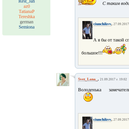
Rest_Jah
С таким води
az0
TatianaP
Tereshka
german
,
ciunchikvv
27.09.2017
Semiona
А я бы от такой с
большое!!!
,
Svet_Lana_
21.09.2017 г. 19:02
Володенька замечател
,
ciunchikvv
27.09.2017