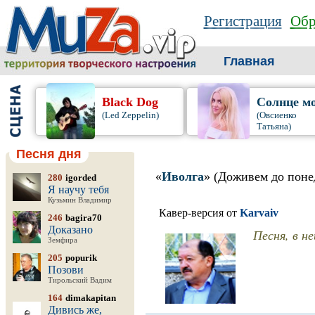
Регистрация
Обр
Главная
Black Dog
Солнце м
(Led Zeppelin)
(Овсиенко
Татьяна)
Песня дня
«
Иволга
» (Доживем до поне
280
igorded
Я научу тебя
Кузьмин Владимир
Кавер-версия от
Karvaiv
246
bagira70
Доказано
Песня, в н
Земфира
205
popurik
Позови
Тирольский Вадим
164
dimakapitan
Дивись же,