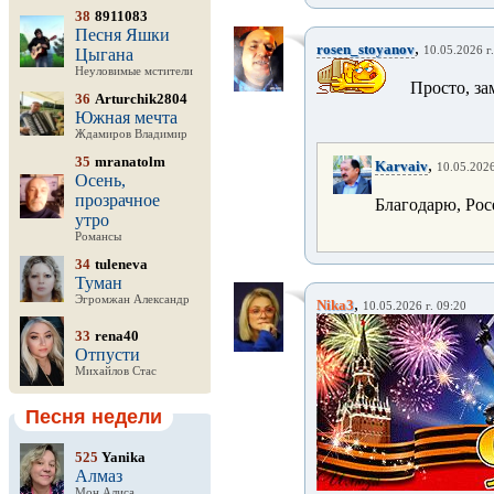
38
8911083
Песня Яшки
,
rosen_stoyanov
10.05.2026 г
Цыгана
Неуловимые мстители
Просто, зам
36
Arturchik2804
Южная мечта
Ждамиров Владимир
35
mranatolm
,
Karvaiv
10.05.2026
Осень,
прозрачное
Благодарю, Рос
утро
Романсы
34
tuleneva
Туман
Эгромжан Александр
,
Nika3
10.05.2026 г. 09:20
33
rena40
Отпусти
Михайлов Стас
Песня недели
525
Yanika
Алмаз
Мон Алиса