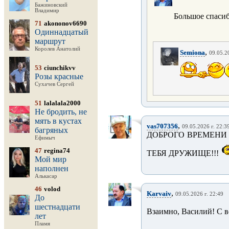
Бажиновский
Владимир
Большое спаси
71
akononov6690
Одиннадцатый
маршрут
Королев Анатолий
,
Semiona
09.05.2
53
ciunchikvv
Розы красные
Сухачев Сергей
51
lalalala2000
Не бродить, не
мять в кустах
,
vas707356
09.05.2026 г. 22:3
багряных
ДОБРОГО ВРЕМЕНИ
Ефимыч
47
regina74
ТЕБЯ ДРУЖИЩЕ!!!
Мой мир
наполнен
Алькасар
46
volod
,
Karvaiv
09.05.2026 г. 22:49
До
шестнадцати
Взаимно, Василий! С 
лет
Пламя