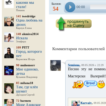
какими мы
Баллов:
стали!
00:00
54
Пикник
141
twodridge
Одна любовь на
двоих
Карпук Елена
140
akmira2814
Искала
Земфира
109
PITT
Комментарии пользователей 
Город, которого
нет
Корнелюк Игорь
,
Semiona
90
muhomorr
09.05.2026 г. 22:29
Песню эту не помню,
Мне одиноко,
детка
Мастерски Валери
Кузьмин Владимир
85
milana18
Там, где клён
шумит
Дроздов Сергей
72
barmen
,
Karvaiv
09.05.2026
Море Азовское