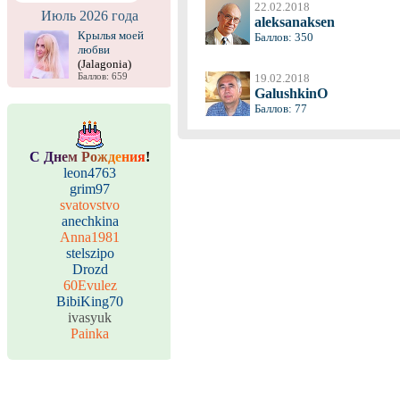
22.02.2018
Июль 2026 года
aleksanaksen
Крылья моей
Баллов: 350
любви
(Jalagonia)
Баллов: 659
19.02.2018
GalushkinO
Баллов: 77
С
Д
н
е
м
Р
о
ж
д
е
н
и
я
!
leon4763
grim97
svatovstvo
anechkina
Anna1981
stelszipo
Drozd
60Evulez
BibiKing70
ivasyuk
Painka