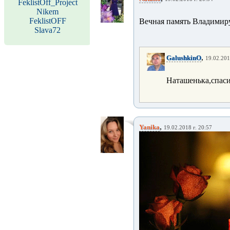
FeklistOff_Project
Nikem
FeklistOFF
Вечная память Владимиру
Slava72
,
GalushkinO
19.02.201
Наташенька,спаси
,
Yanika
19.02.2018 г. 20:57