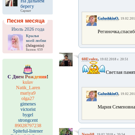
На дальнем
берегу
Сармат
,
GalushkinO
19.02.201
Песня месяца
Июль 2026 года
Региночка,спасиб
Крылья
моей любви
(Jalagonia)
Баллов: 659
,
60Evulez
19.02.2018 г. 20:51
Светлая памят
С
Д
н
е
м
Р
о
ж
д
е
н
и
я
!
kulav
Natik_Laren
mariya9
,
GalushkinO
19.02.201
olga27
gimenes
Мария Семеновна,
victorist
bygel
strongcent
89028797238
Spiteful-listener
,
Natali8
19.02.2018 г. 20:54