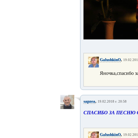
,
GalushkinO
19.02.201
Яночка,спасибо з
,
sapzea
19.02.2018 г. 20:58
СПАСИБО ЗА ПЕСНЮ О
,
GalushkinO
19.02.201