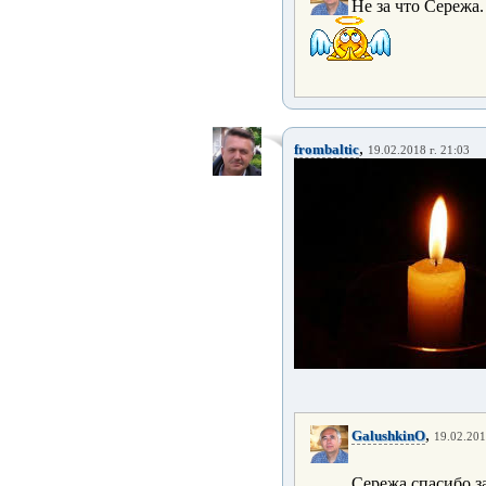
Не за что Сережа
,
frombaltic
19.02.2018 г. 21:03
,
GalushkinO
19.02.201
Сережа,спасибо з