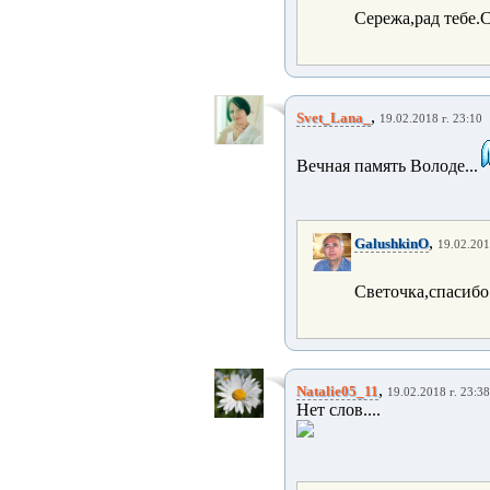
Сережа,рад тебе.С
,
Svet_Lana_
19.02.2018 г. 23:10
Вечная память Володе...
,
GalushkinO
19.02.201
Светочка,спасибо 
,
Natalie05_11
19.02.2018 г. 23:38
Нет слов....