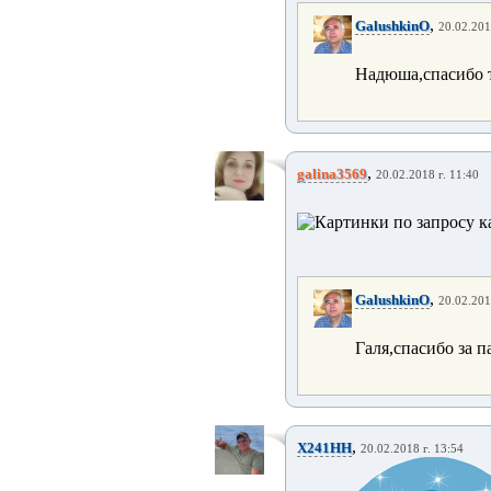
,
GalushkinO
20.02.201
Надюша,спасибо т
,
galina3569
20.02.2018 г. 11:40
,
GalushkinO
20.02.201
Галя,спасибо за п
,
X241HH
20.02.2018 г. 13:54