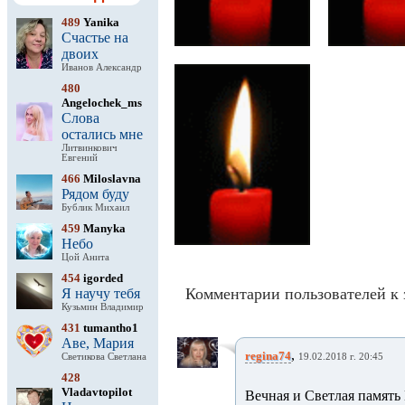
489
Yanika
Счастье на
двоих
Иванов Александр
480
Angelochek_ms
Слова
остались мне
Литвинкович
Евгений
466
Miloslavna
Рядом буду
Бублик Михаил
459
Manyka
Небо
Цой Анита
454
igorded
Комментарии пользователей к 
Я научу тебя
Кузьмин Владимир
431
tumantho1
Аве, Мария
,
regina74
Светикова Светлана
19.02.2018 г. 20:45
428
Vladavtopilot
Вечная и Светлая память 