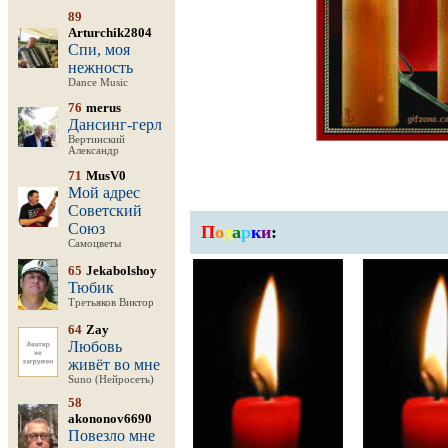
89
Arturchik2804
Спи, моя
нежность
Dance Music
76
merus
Дансинг-герл
Вертинский
Александр
71
MusV0
Мой адрес
Советский
Союз
П
о
д
а
р
к
и
:
Самоцветы
65
Jekabolshoy
Тюбик
Третьяков Виктор
64
Zay
Любовь
живёт во мне
Suno (Нейросеть)
58
akononov6690
Повезло мне