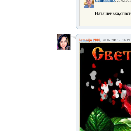
,
GalushkinO
20.02.201
Наташенька,спаси
,
latanija1906
20.02.2018 г. 16:19