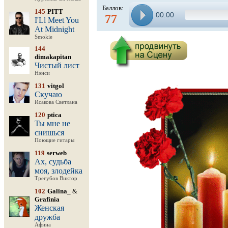
Баллов:
145
PITT
00:00
77
I'Ll Meet You
At Midnight
Smokie
144
dimakapitan
Чистый лист
Нэнси
131
vitgol
Скучаю
Исакова Светлана
120
ptica
Ты мне не
снишься
Поющие гитары
119
serweb
Ах, судьба
моя, злодейка
Трегубов Виктор
102
Galina_
&
Grafinia
Женская
дружба
Афина