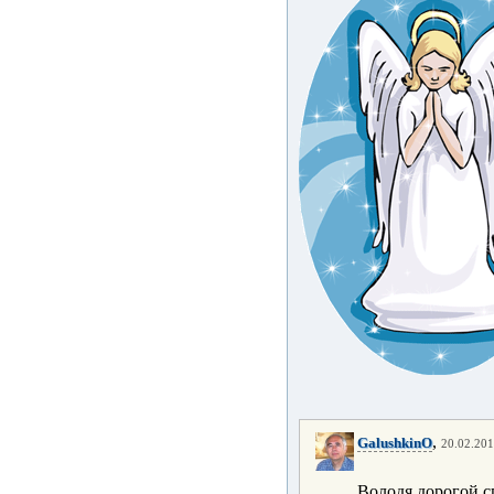
,
GalushkinO
20.02.201
Володя,дорогой,с