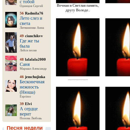
с тобой
Вечная и Светлая память,
Одинцов Сергей
другу Володе..
56
Radmila76
Лето слез и
света
Литвиненко Анна
49
ciunchikvv
Где же ты
была
Лейся песня
48
lalalala2000
Саня
Маршал Александр
46
jemchujinka
.......................
Бесконечная
нежность
(Нюша)
Esprimo
39
Elvi
А сердце
верит
Попова Любовь
Песня недели