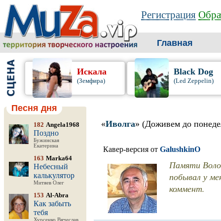
Регистрация
Обра
Главная
Искала
Black Dog
(Земфира)
(Led Zeppelin)
Песня дня
«
Иволга
» (Доживем до понеде
182
Angela1968
Поздно
Бужинская
Екатерина
Кавер-версия от
GalushkinO
163
Marka64
Памяти Волод
Небесный
побывал у ме
калькулятор
Митяев Олег
коммент.
153
Al-Abra
Как забыть
тебя
Хурсенко Вячеслав