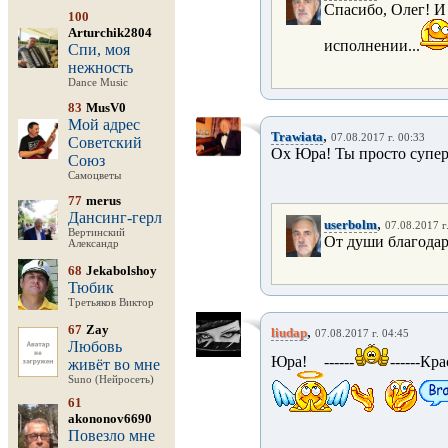
Спасибо, Олег! И
100
Arturchik2804
исполнении...
Спи, моя
нежность
Dance Music
83
MusV0
Мой адрес
,
Trawiata
07.08.2017 г. 00:33
Советский
Ох Юра! Ты просто супер!
Союз
Самоцветы
77
merus
Дансинг-герл
,
userbolm
07.08.2017 г
Вертинский
От души благодар
Александр
68
Jekabolshoy
Тюбик
Третьяков Виктор
67
Zay
,
liudap
07.08.2017 г. 04:45
Любовь
Юра! ------
------К
живёт во мне
Suno (Нейросеть)
61
akononov6690
Повезло мне