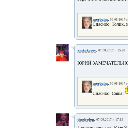
,
userbolm
08.08.2017 г
Спасибо, Толик, з
,
amkokorev
07.08.2017 г. 15:28
ЮРИЙ ЗАМЕЧАТЕЛЬН
,
userbolm
08.08.2017 г
Спасибо, Саша!
,
dendrolog
07.08.2017 г. 17:15
Приятно слушать, Юрий!