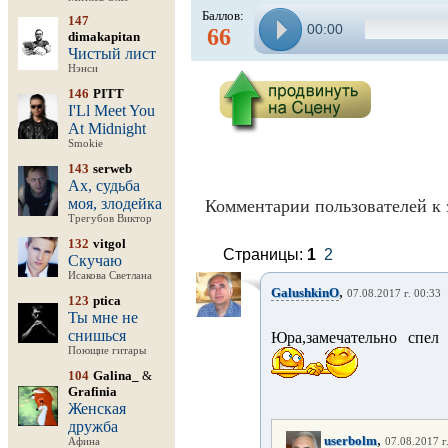
Баллов:
147
00:00
66
dimakapitan
Чистый лист
Нэнси
146
PITT
I'Ll Meet You
At Midnight
Smokie
143
serweb
Ах, судьба
моя, злодейка
Комментарии пользователей к 
Трегубов Виктор
132
vitgol
Страницы:
1
2
Скучаю
Исакова Светлана
,
GalushkinO
07.08.2017 г. 00:33
123
ptica
Ты мне не
снишься
Юра,замечательно спел
Поющие гитары
104
Galina_
&
Grafinia
Женская
дружба
,
userbolm
Афина
07.08.2017 г