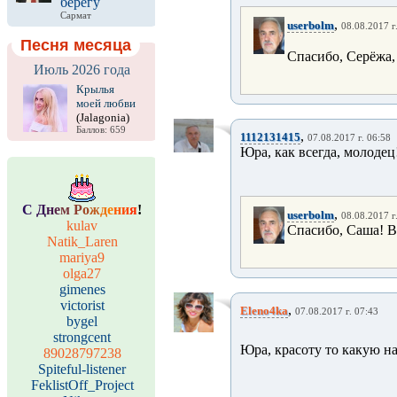
берегу
Сармат
,
userbolm
08.08.2017 г
Песня месяца
Спасибо, Серёжа,
Июль 2026 года
Крылья
моей любви
(Jalagonia)
Баллов: 659
,
1112131415
07.08.2017 г. 06:58
Юра, как всегда, молодец
С
Д
н
е
м
Р
о
ж
д
е
н
и
я
!
,
userbolm
08.08.2017 г
kulav
Спасибо, Саша! Вс
Natik_Laren
mariya9
olga27
gimenes
victorist
,
Eleno4ka
07.08.2017 г. 07:43
bygel
strongcent
Юра, красоту то какую на
89028797238
Spiteful-listener
FeklistOff_Project