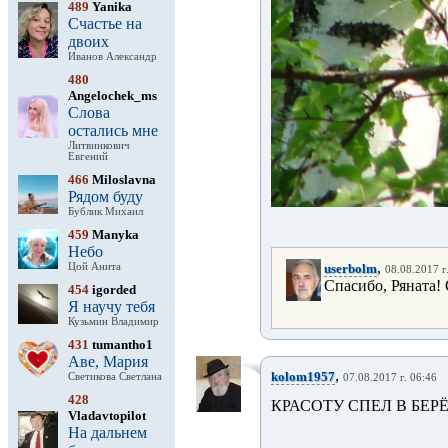
489
Yanika
Счастье на
двоих
Иванов Александр
480
Angelochek_ms
Слова
остались мне
Литвинкович
Евгений
466
Miloslavna
Рядом буду
Бублик Михаил
459
Manyka
Небо
,
Цой Анита
userbolm
08.08.2017 г
Спасибо, Ряната! 
454
igorded
Я научу тебя
Кузьмин Владимир
431
tumantho1
Аве, Мария
,
kolom1957
Светикова Светлана
07.08.2017 г. 06:46
428
КРАСОТУ СПЕЛ В БЕРЁ
Vladavtopilot
На дальнем