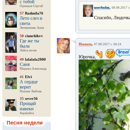
с тобой
Одинцов Сергей
,
userbolm
08.08.2017 г
57
Radmila76
Спасибо, Людочк
Лето слез и
света
Литвиненко Анна
50
ciunchikvv
Где же ты
,
Rianata
07.08.2017 г. 06:24
была
Лейся песня
Юрочка,
49
lalalala2000
Саня
Маршал Александр
41
Elvi
А сердце
верит
Попова Любовь
35
sever56
Прощай
навеки
4upakabra
Песня недели