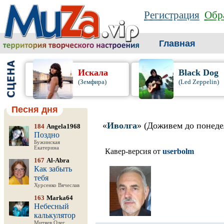
Регистрация
Обра
Главная
Искала
Black Dog
(Земфира)
(Led Zeppelin)
Песня дня
«
Иволга
» (Доживем до понеде
184
Angela1968
Поздно
Бужинская
Екатерина
Кавер-версия от
userbolm
167
Al-Abra
Как забыть
тебя
Хурсенко Вячеслав
163
Marka64
Небесный
калькулятор
Митяев Олег