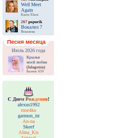
Well Meet
Again
Karen Elson
267
popurik
Вокализ 7
Вокализы
Песня месяца
Июль 2026 года
Крылья
моей любви
(Jalagonia)
Баллов: 659
С
Д
н
е
м
Р
о
ж
д
е
н
и
я
!
alexus1992
ruse4ka
garmon_ist
An-na
Skeef
Alina_Kis
Vektxrf