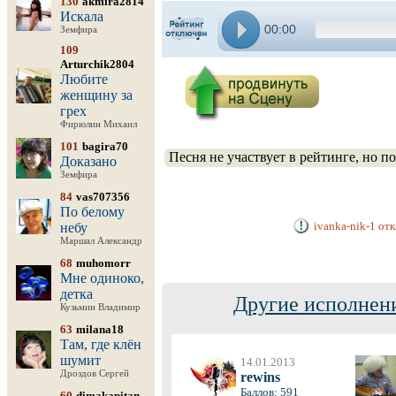
130
akmira2814
Искала
00:00
Земфира
109
Arturchik2804
Любите
женщину за
грех
Фирюлин Михаил
101
bagira70
Песня не участвует в рейтинге, но п
Доказано
Земфира
84
vas707356
По белому
ivanka-nik-1 от
небу
Маршал Александр
68
muhomorr
Мне одиноко,
детка
Другие исполнени
Кузьмин Владимир
63
milana18
Там, где клён
шумит
14.01.2013
Дроздов Сергей
rewins
Баллов: 591
60
dimakapitan