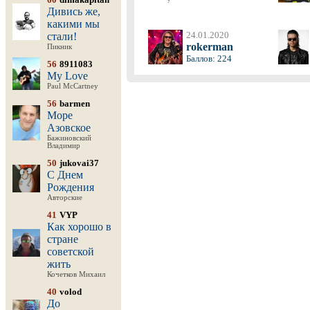
Дивись же,
какими мы
24.01.2020
стали!
rokerman
Пикник
Баллов: 224
56
8911083
My Love
Paul McCartney
56
barmen
Море
Азовское
Бажиновский
Владимир
50
jukovai37
С Днем
Рождения
Авторские
41
VYP
Как хорошо в
стране
советской
жить
Кочетков Михаил
40
volod
До