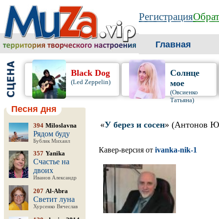
Регистрация
Обрат
Главная
Black Dog
Солнце
(Led Zeppelin)
мое
(Овсиенко
Татьяна)
Песня дня
«
У берез и сосен
» (Антонов Ю
394
Miloslavna
Рядом буду
Бублик Михаил
Кавер-версия от
ivanka-nik-1
357
Yanika
Счастье на
двоих
Иванов Александр
207
Al-Abra
Светит луна
Хурсенко Вячеслав