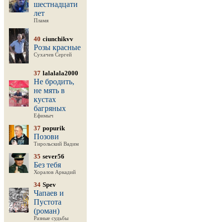
шестнадцати
лет
Пламя
40
ciunchikvv
Розы красные
Сухачев Сергей
37
lalalala2000
Не бродить,
не мять в
кустах
багряных
Ефимыч
37
popurik
Позови
Тирольский Вадим
35
sever56
Без тебя
Хоралов Аркадий
34
Spev
Чапаев и
Пустота
(роман)
Разные судьбы