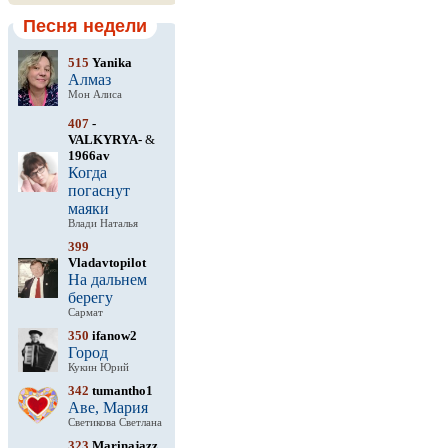
Песня недели
515
Yanika
Алмаз
Мон Алиса
407
-
VALKYRYA-
&
1966av
Когда
погаснут
маяки
Влади Наталья
399
Vladavtopilot
На дальнем
берегу
Сармат
350
ifanow2
Город
Кукин Юрий
342
tumantho1
Аве, Мария
Светикова Светлана
323
Marinajazz