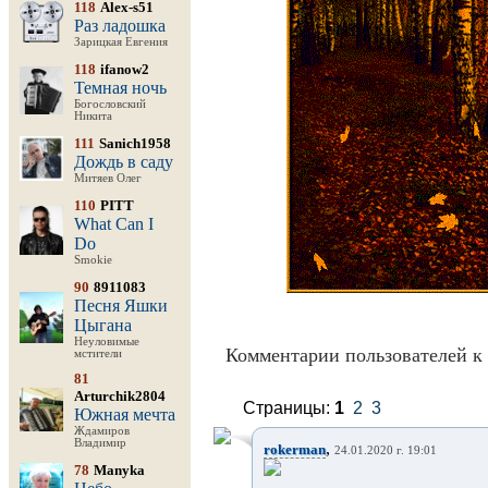
118
Alex-s51
Раз ладошка
Зарицкая Евгения
118
ifanow2
Темная ночь
Богословский
Никита
111
Sanich1958
Дождь в саду
Митяев Олег
110
PITT
What Can I
Do
Smokie
90
8911083
Песня Яшки
Цыгана
Неуловимые
Комментарии пользователей к 
мстители
81
Arturchik2804
Страницы:
1
2
3
Южная мечта
Ждамиров
Владимир
,
rokerman
24.01.2020 г. 19:01
78
Manyka