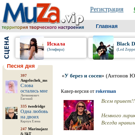
Регистрация
Главная
Искала
Black 
(Земфира)
(Led Zeppe
Песня дня
«
У берез и сосен
» (Антонов Ю
397
Angelochek_ms
Слова
остались мне
Кавер-версия от
rokerman
Литвинкович
Евгений
Всем привет!!
335
twodridge
Одна любовь
Немного лирики 
на двоих
Всегда нравил
Карпук Елена
247
Marinajazz
&
SkT