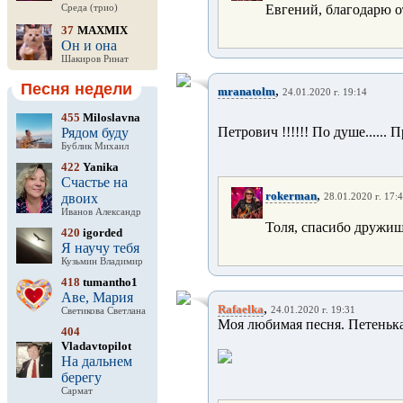
Евгений, благодарю о
Среда (трио)
37
MAXMIX
Он и она
Шакиров Ринат
Песня недели
,
mranatolm
24.01.2020 г. 19:14
455
Miloslavna
Петрович !!!!!! По душе......
Рядом буду
Бублик Михаил
422
Yanika
Счастье на
,
rokerman
двоих
28.01.2020 г. 17:
Иванов Александр
Толя, спасибо дружищ
420
igorded
Я научу тебя
Кузьмин Владимир
418
tumantho1
Аве, Мария
,
Rafaelka
24.01.2020 г. 19:31
Светикова Светлана
Моя любимая песня. Петенька
404
Vladavtopilot
На дальнем
берегу
Сармат