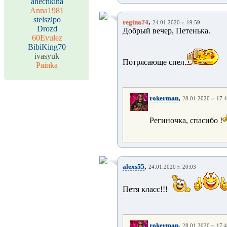
anechkina
Anna1981
stelszipo
,
regina74
24.01.2020 г. 19:59
Drozd
Добрый вечер, Петенька.
60Evulez
BibiKing70
ivasyuk
Потрясающе спел.
Painka
,
rokerman
28.01.2020 г. 17:
Региночка, спасибо !
,
alexs55
24.01.2020 г. 20:03
Петя класс!!!
,
rokerman
28.01.2020 г. 17: