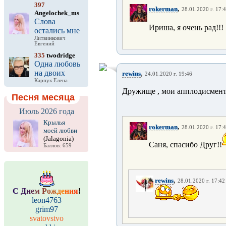
397
,
rokerman
28.01.2020 г. 17:
Angelochek_ms
Слова
Ириша, я очень рад!!!
остались мне
Литвинкович
Евгений
335
twodridge
Одна любовь
на двоих
,
rewins
24.01.2020 г. 19:46
Карпук Елена
Дружище , мои апплодисменты
Песня месяца
Июль 2026 года
Крылья
,
rokerman
28.01.2020 г. 17:
моей любви
(Jalagonia)
Саня, спасибо Друг!!
Баллов: 659
,
rewins
28.01.2020 г. 17:42
С
Д
н
е
м
Р
о
ж
д
е
н
и
я
!
leon4763
grim97
svatovstvo