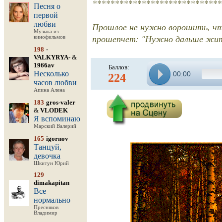
*****************************
Песня о
первой
любви
Прошлое не нужно ворошить, что
Музыка из
прошепчет: "Нужно дальше жит
кинофильмов
198
-
VALKYRYA-
&
1966av
Баллов:
Несколько
00:00
224
часов любви
Апина Алена
183
gros-valer
&
VLODEK
Я вспоминаю
Марский Валерий
165
igornov
Танцуй,
девочка
Шкитун Юрий
129
dimakapitan
Все
нормально
Пресняков
Владимир