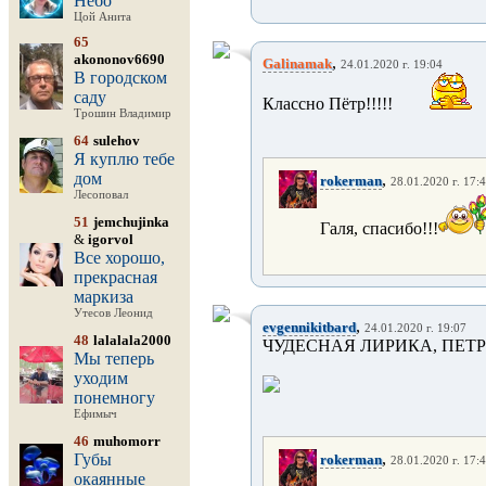
Небо
Цой Анита
65
akononov6690
,
Galinamak
24.01.2020 г. 19:04
В городском
саду
Классно Пётр!!!!!
Трошин Владимир
64
sulehov
Я куплю тебе
дом
,
rokerman
28.01.2020 г. 17:
Лесоповал
51
jemchujinka
Галя, спасибо!!!
&
igorvol
Все хорошо,
прекрасная
маркиза
Утесов Леонид
,
evgennikitbard
24.01.2020 г. 19:07
48
lalalala2000
ЧУДЕСНАЯ ЛИРИКА, ПЕТР!!!
Мы теперь
уходим
понемногу
Ефимыч
46
muhomorr
,
Губы
rokerman
28.01.2020 г. 17:
окаянные