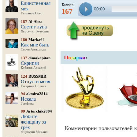
Единственная
Баллов:
моя
00:00
167
Газманов Олег
187
Al-Abra
Светит луна
Хурсенко Вячеслав
186
Marka64
Как мне быть
Серов Александр
П
о
д
а
р
к
и
:
137
dimakapitan
Скрипач
Кобяков Аркадий
124
RUSSMIR
Отпусти меня
Гагарина Полина
94
akmira2814
Искала
Земфира
89
Arturchik2804
Любите
женщину за
грех
Комментарии пользователей к
Фирюлин Михаил