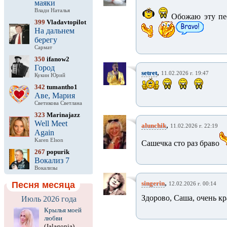
маяки
Влади Наталья
Обожаю эту пес
399
Vladavtopilot
На дальнем
берегу
Сармат
350
ifanow2
Город
,
setret
11.02.2026 г. 19:47
Кукин Юрий
342
tumantho1
Аве, Мария
Светикова Светлана
323
Marinajazz
Well Meet
,
alunchik
11.02.2026 г. 22:19
Again
Karen Elson
Сашечка сто раз браво
267
popurik
Вокализ 7
Вокализы
,
singerin
Песня месяца
12.02.2026 г. 00:14
Здорово, Саша, очень кр
Июль 2026 года
Крылья моей
любви
(Jalagonia)