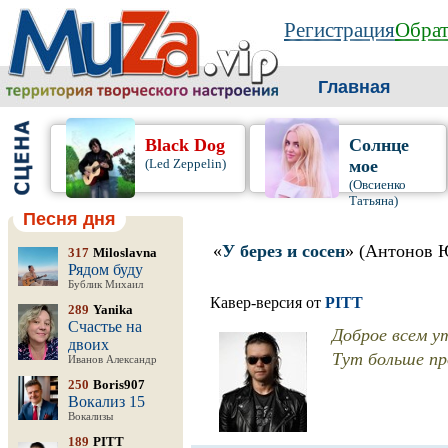
Регистрация
Обрат
Главная
Black Dog
Солнце
(Led Zeppelin)
мое
(Овсиенко
Татьяна)
Песня дня
«
У берез и сосен
» (Антонов 
317
Miloslavna
Рядом буду
Бублик Михаил
Кавер-версия от
PITT
289
Yanika
Счастье на
Доброе всем ут
двоих
Тут больше пр
Иванов Александр
250
Boris907
Вокализ 15
Вокализы
189
PITT