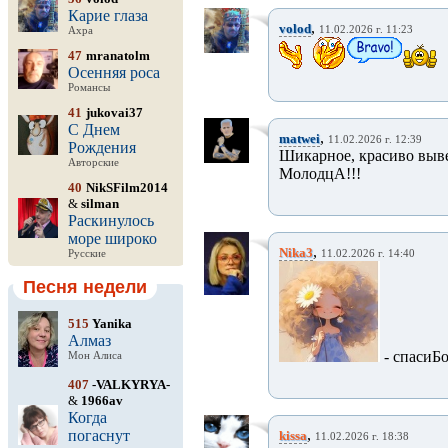
Карие глаза
,
volod
11.02.2026 г. 11:23
Ахра
47
mranatolm
Осенняя роса
Романсы
41
jukovai37
С Днем
,
matwei
11.02.2026 г. 12:39
Рождения
Шикарное, красиво вывер
Авторские
МолодцА!!!
40
NikSFilm2014
&
silman
Раскинулось
море широко
,
Nika3
Русские
11.02.2026 г. 14:40
Песня недели
515
Yanika
Алмаз
- спасиБ
Мон Алиса
407
-VALKYRYA-
&
1966av
Когда
,
погаснут
kissa
11.02.2026 г. 18:38