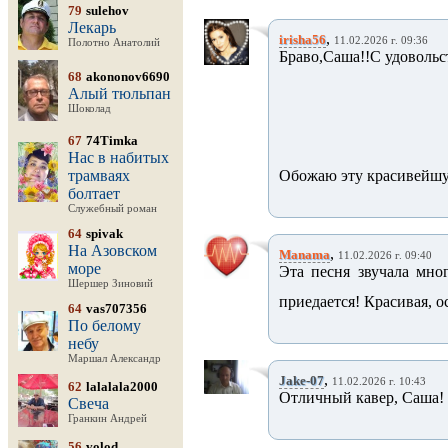
79
sulehov
Лекарь
,
irisha56
11.02.2026 г. 09:36
Полотно Анатолий
Браво,Саша!!С удовольс
68
akononov6690
Алый тюльпан
Шоколад
67
74Timka
Нас в набитых
трамваях
Обожаю эту красивейшу
болтает
Служебный роман
64
spivak
На Азовском
,
Manama
11.02.2026 г. 09:40
море
Эта песня звучала мно
Шершер Зиновий
приедается! Красивая, 
64
vas707356
По белому
небу
Маршал Александр
,
Jake-07
11.02.2026 г. 10:43
62
lalalala2000
Отличный кавер, Саша! 
Свеча
Гранкин Андрей
56
volod