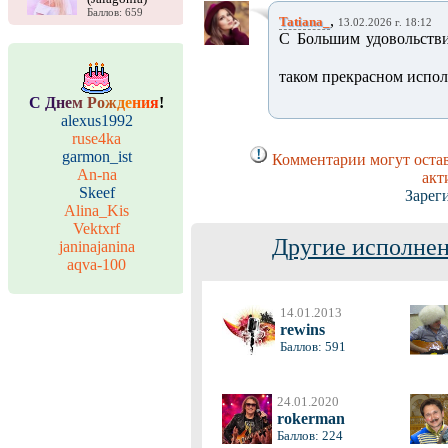
Баллов: 659
,
Tatiana_
13.02.2026 г. 18:12
С Большим удовольстви
таком прекрасном испо
С
Д
н
е
м
Р
о
ж
д
е
н
и
я
!
alexus1992
ruse4ka
garmon_ist
Комментарии могут остав
An-na
акт
Skeef
Зарег
Alina_Kis
Vektxrf
Другие исполнен
janinajanina
aqva-100
14.01.2013
rewins
Баллов: 591
24.01.2020
rokerman
Баллов: 224