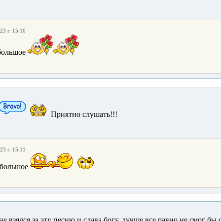
23 г. 15:10
 большое
Приятно слушать!!!
23 г. 15:11
 большое
е взялся за эту песню и слава богу, лучше все равно не смог бы 