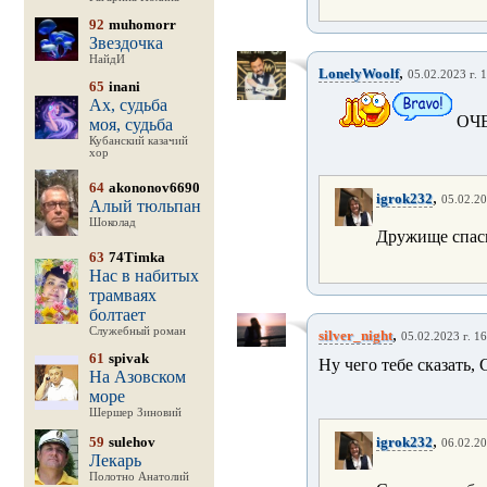
92
muhomorr
Звездочка
НайдИ
,
LonelyWoolf
05.02.2023 г. 
65
inani
Ах, судьба
ОЧЕ
моя, судьба
Кубанский казачий
хор
64
akononov6690
,
igrok232
05.02.20
Алый тюльпан
Шоколад
Дружище спас
63
74Timka
Нас в набитых
трамваях
болтает
Служебный роман
,
silver_night
05.02.2023 г. 16
61
spivak
Ну чего тебе сказать, 
На Азовском
море
Шершер Зиновий
,
59
sulehov
igrok232
06.02.20
Лекарь
Полотно Анатолий