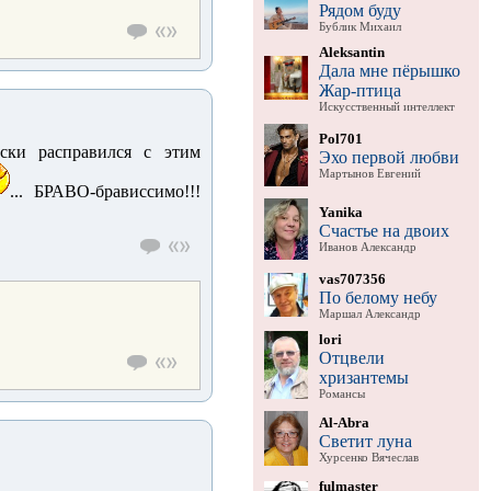
Рядом буду
Бублик Михаил
Aleksantin
Дала мне пёрышко
Жар-птица
Искусственный интеллект
Pol701
рски расправился с этим
Эхо первой любви
Мартынов Евгений
... БРАВО-брависсимо!!!
Yanika
Счастье на двоих
Иванов Александр
vas707356
По белому небу
Маршал Александр
lori
Отцвели
хризантемы
Романсы
Al-Abra
Светит луна
Хурсенко Вячеслав
fulmaster