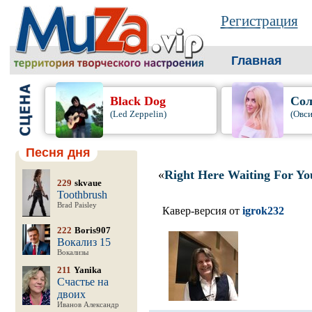
Регистрация
Главная
Black Dog
Сол
(Led Zeppelin)
(Овси
Песня дня
«
Right Here Waiting For Yo
229
skvaue
Toothbrush
Brad Paisley
Кавер-версия от
igrok232
222
Boris907
Вокализ 15
Вокализы
211
Yanika
Счастье на
двоих
Иванов Александр