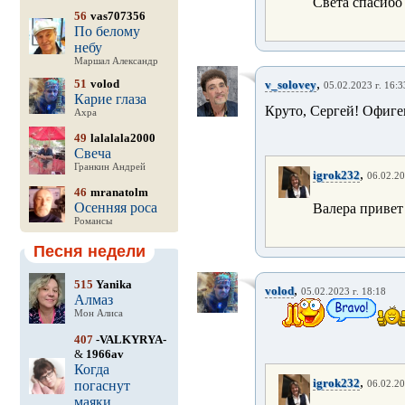
Света спасибо
56
vas707356
По белому
небу
Маршал Александр
,
51
volod
v_solovey
05.02.2023 г. 16:3
Карие глаза
Круто, Сергей! Офиге
Ахра
49
lalalala2000
Свеча
Гранкин Андрей
,
igrok232
06.02.20
46
mranatolm
Осенняя роса
Валера приве
Романсы
Песня недели
515
Yanika
,
volod
05.02.2023 г. 18:18
Алмаз
Мон Алиса
407
-VALKYRYA-
&
1966av
Когда
,
igrok232
погаснут
06.02.20
маяки