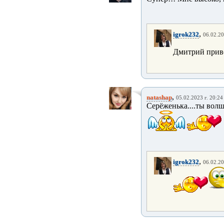
,
igrok232
06.02.20
Дмитрий прив
,
natashap
05.02.2023 г. 20:24
Серёженька....ты волш
,
igrok232
06.02.20