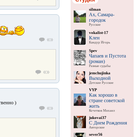
silman
Ах, Самара-
городок
Русские
vokalist-17
Клен
Кандур Игорь
Spev
Чапаев и Пустота
(роман)
Разные судьбы
jemchujinka
Выходной
Детские Русские
VYP
Как хорошо в
стране советской
твенно )
жить
Кочетков Михаил
jukovai37
С Днем Рождения
Авторские
sever56