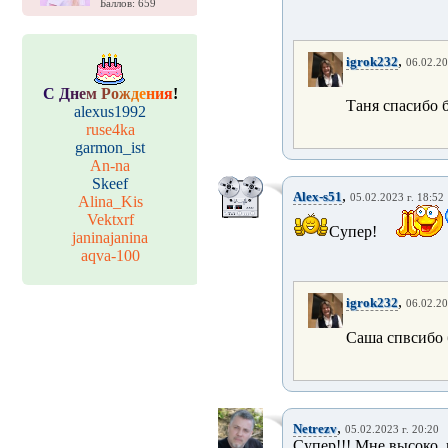
Баллов: 659
,
igrok232
06.02.20
С
Д
н
е
м
Р
о
ж
д
е
н
и
я
!
Таня спасибо
alexus1992
ruse4ka
garmon_ist
An-na
Skeef
,
Alex-s51
05.02.2023 г. 18:52
Alina_Kis
Vektxrf
Супер!
janinajanina
aqva-100
,
igrok232
06.02.20
Саша спвсибо
,
Netrezv
05.02.2023 г. 20:20
Супер!!! Мне высоко, н