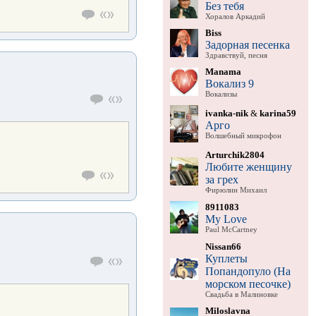
Без тебя
Хоралов Аркадий
Biss
Задорная песенка
Здравствуй, песня
Manama
Вокализ 9
Вокализы
ivanka-nik
&
karina59
Арго
Волшебный микрофон
Arturchik2804
Любите женщину
за грех
Фирюлин Михаил
8911083
My Love
Paul McCartney
Nissan66
Куплеты
Попандопуло (На
морском песочке)
Свадьба в Малиновке
Miloslavna