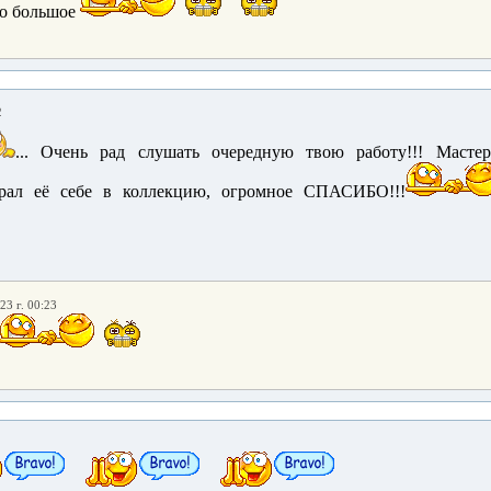
бо большое
2
... Очень рад слушать очередную твою работу!!! Масте
..крал её себе в коллекцию, огромное СПАСИБО!!!
23 г. 00:23