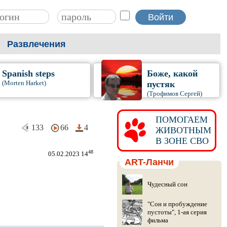
Развлечения
Spanish steps
Боже, какой
(Morten Harket)
пустяк
(Трофимов Сергей)
ПОМОГАЕМ
133
66
4
ЖИВОТНЫМ
В ЗОНЕ СВО
48
05.02.2023 14
ART-Ланчи
Чудесный сон
"Сон и пробуждение
пустоты", 1-ая серия
фильма