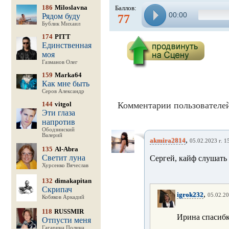
186
Miloslavna
Баллов:
00:00
Рядом буду
77
Бублик Михаил
174
PITT
Единственная
моя
Газманов Олег
159
Marka64
Как мне быть
Серов Александр
144
vitgol
Комментарии пользователей
Эти глаза
напротив
Ободзинский
Валерий
,
akmira2814
05.02.2023 г. 1
135
Al-Abra
Светит луна
Сергей, кайф слушать
Хурсенко Вячеслав
132
dimakapitan
Скрипач
,
igrok232
05.02.20
Кобяков Аркадий
118
RUSSMIR
Ирина спасиб
Отпусти меня
Гагарина Полина