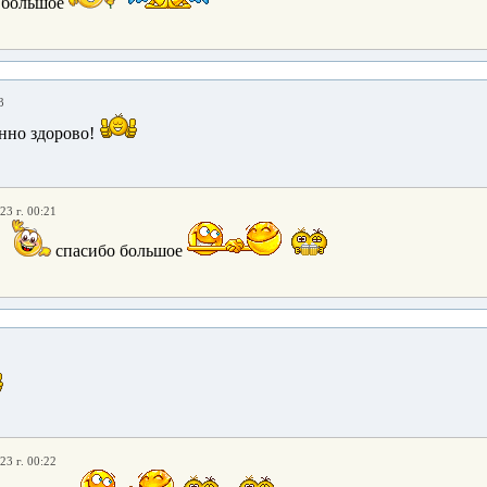
 большое
3
нно здорово!
23 г. 00:21
т
спасибо большое
23 г. 00:22