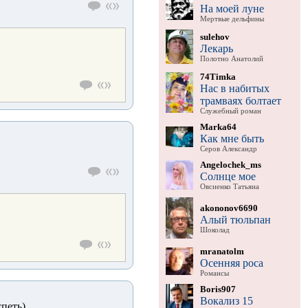
На моей луне
Мертвые дельфины
sulehov
Лекарь
Полотно Анатолий
74Timka
Нас в набитых
трамваях болтает
Служебный роман
Marka64
Как мне быть
Серов Александр
Angelochek_ms
Солнце мое
Овсиенко Татьяна
akononov6690
Алый тюльпан
Шоколад
mranatolm
Осенняя роса
Романсы
Boris907
Вокализ 15
спеть)