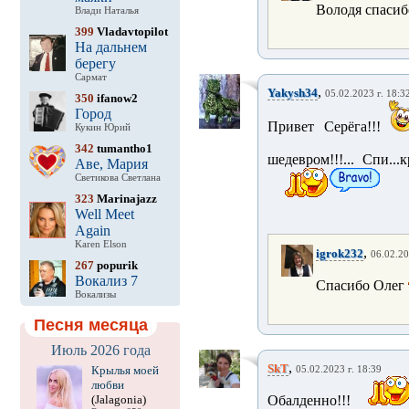
Володя спаси
Влади Наталья
399
Vladavtopilot
На дальнем
берегу
Сармат
,
Yakysh34
05.02.2023 г. 18:3
350
ifanow2
Город
Привет Серёга!!!
Кукин Юрий
342
tumantho1
шедевром!!!... Спи.
Аве, Мария
Светикова Светлана
323
Marinajazz
Well Meet
Again
Karen Elson
,
igrok232
06.02.20
267
popurik
Вокализ 7
Спасибо Олег
Вокализы
Песня месяца
Июль 2026 года
,
SkT
Крылья моей
05.02.2023 г. 18:39
любви
(Jalagonia)
Обалденно!!!