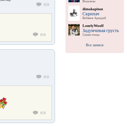
Вокализы
dimakapitan
Скрипач
Кобяков Аркадий
LonelyWoolf
Задумчивая грусть
Синяя птица
Все записи