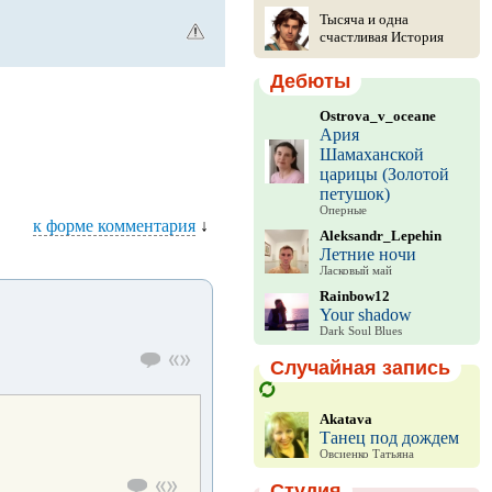
Тысяча и одна
счастливая История
Дебюты
Ostrova_v_oceane
Ария
Шамаханской
царицы (Золотой
петушок)
Оперные
к форме комментария
↓
Aleksandr_Lepehin
Летние ночи
Ласковый май
Rainbow12
Your shadow
Dark Soul Blues
Случайная запись
Akatava
Танец под дождем
Овсиенко Татьяна
Студия