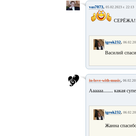
,
vas7073
05.02.2023 г. 22:13
СЕРЁЖА!
,
igrok232
06.02.20
Василий спас
,
in-love-with-music
06.02.20
Аааааа........ какая суп
,
igrok232
06.02.20
Жанна спасиб