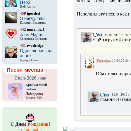
чёткая фотография,посчит
Небо
Цой Анита
459
igorded
Исполнил эту песню как п
Я научу тебя
Кузьмин Владимир
442
tumantho1
Аве, Мария
,
I_Yuo
10.04.2016 г. 18:5
Светикова Светлана
Ещё загружу фотки
431
twodridge
Одна любовь на
двоих
,
Tusenka
Карпук Елена
10.04.2016 г.
Песня месяца
Обязательно при
Июль 2026 года
Крылья моей
любви
(Jalagonia)
,
I_Yuo
11.04.2016 г.
Баллов: 659
Извини Наташа. 
С
Д
н
е
м
Р
о
ж
д
е
н
и
я
!
krikun_natik