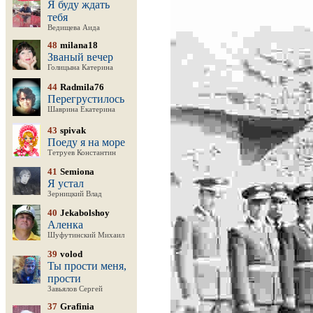
Я буду ждать
тебя
Ведищева Аида
48
milana18
Званый вечер
Голицына Катерина
44
Radmila76
Перегрустилось
Шаврина Екатерина
43
spivak
Поеду я на море
Тетруев Константин
41
Semiona
Я устал
Зерницкий Влад
40
Jekabolshoy
Аленка
Шуфутинский Михаил
39
volod
Ты прости меня,
прости
Завьялов Сергей
37
Grafinia