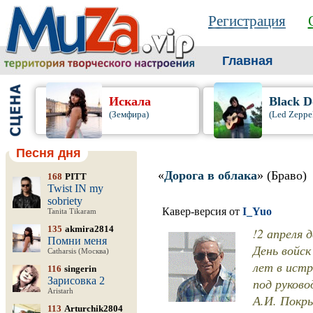
Регистрация
Главная
Искала
Black D
(Земфира)
(Led Zeppe
Песня дня
«
Дорога в облака
» (Браво)
168
PITT
Twist IN my
sobriety
Кавер-версия от
I_Yuo
Tanita Tikaram
135
akmira2814
!2 апреля 
Помни меня
День войс
Catharsis (Москва)
лет в истр
116
singerin
Зарисовка 2
под руков
Aristarh
А.И. Покр
113
Arturchik2804