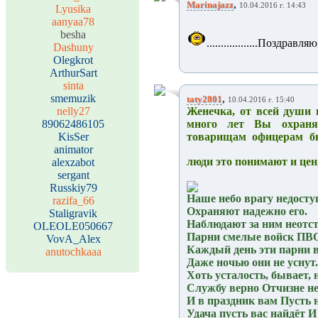
,
Marinajazz
10.04.2016 г. 14:43
Lyusika
aanyaa78
besha
..................Поздр
Dashuny
Olegkrot
ArthurSart
sinta
smemuzik
,
taty2801
10.04.2016 г. 15:40
nelly27
Женечка, от всей души 
89062486105
много лет Вы охран
KisSer
товарищам офицерам бы
animator
люди это понимают и цен
alexzabot
sergant
Russkiy79
Наше небо врагу недосту
razifa_66
Охраняют надежно его.
Staligravik
Наблюдают за ним неотс
OLEOLE050667
Парни смелые войск ПВ
VovA_Alex
Каждый день эти парни в
anutochkaaa
Даже ночью они не уснут.
Хоть усталость, бывает, 
Службу верно Отчизне не
И в праздник вам Пусть н
Удача пусть вас найдёт 