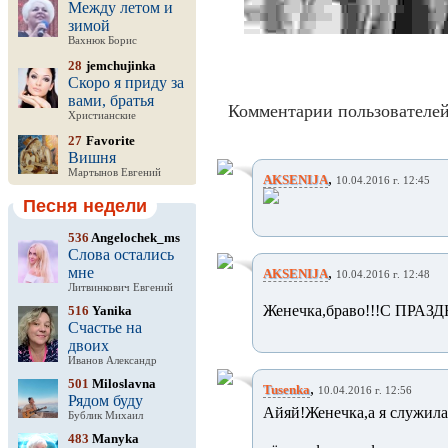
Между летом и
зимой
Вахнюк Борис
28
jemchujinka
Скоро я приду за
вами, братья
Комментарии пользователей
Христианские
27
Favorite
Вишня
Мартынов Евгений
,
AKSENIJA
10.04.2016 г. 12:45
Песня недели
536
Angelochek_ms
Слова остались
мне
,
AKSENIJA
10.04.2016 г. 12:48
Литвинкович Евгений
Женечка,браво!!!С ПРАЗ
516
Yanika
Счастье на
двоих
Иванов Александр
501
Miloslavna
,
Tusenka
10.04.2016 г. 12:56
Рядом буду
Айяй!Женечка,а я служила
Бублик Михаил
483
Manyka