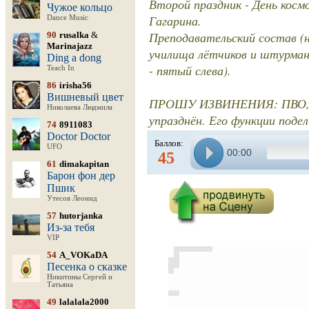
Второй праздник - День косм
Чужое кольцо
Гагарина.
Dance Music
Преподавательский состав (н
90
rusalka
&
Marinajazz
училища лётчиков и штурмано
Ding a dong
- пятый слева).
Teach In
86
irisha56
Вишневый цвет
ПРОШУ ИЗВИНЕНИЯ: ПВО, как
Николаева Людмила
упразднён. Его функции подел
74
8911083
Doctor Doctor
Баллов:
UFO
00:00
45
61
dimakapitan
Барон фон дер
Пшик
Утесов Леонид
57
hutorjanka
Из-за тебя
VIP
54
A_VOKaDA
Песенка о сказке
Никитины Сергей и
Татьяна
49
lalalala2000