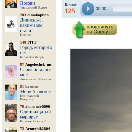
Позови
Баллов:
Тирольский Вадим
00:00
125
203
dimakapitan
Дивись же,
какими мы
стали!
Пикник
148
PITT
Город, которого
нет
Корнелюк Игорь
87
Angelochek_ms
Слова остались
мне
Литвинкович Евгений
81
barmen
Море Азовское
Бажиновский
Владимир
79
akononov6690
Одиннадцатый
маршрут
Королев Анатолий
72
Arturchik2804