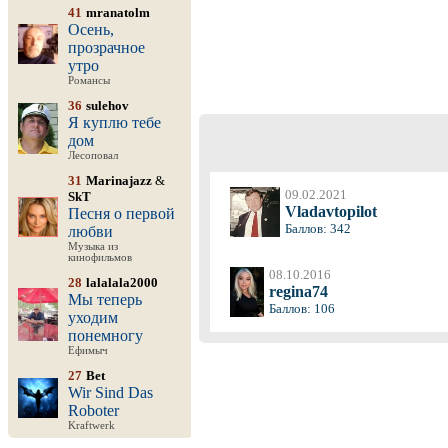
41
mranatolm
Осень,
прозрачное
утро
Романсы
36
sulehov
Я куплю тебе
дом
Лесоповал
31
Marinajazz
&
09.02.2021
SkT
Vladavtopilot
Песня о первой
Баллов: 342
любви
Музыка из
кинофильмов
08.10.2016
28
lalalala2000
regina74
Мы теперь
Баллов: 106
уходим
понемногу
Ефимыч
27
Bet
Wir Sind Das
Roboter
Kraftwerk