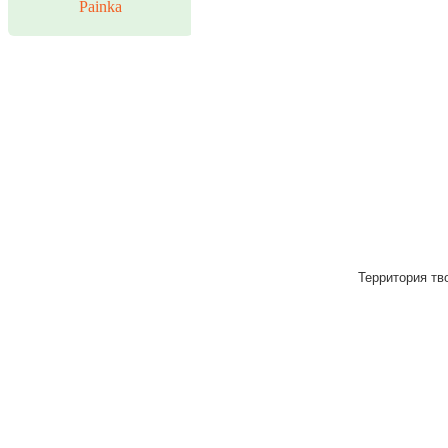
Painka
Территория тво