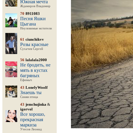
Южная мечта
Ждамиров Владимир
70
8911083
Песня Яшки
Цыгана
Неуловимые мстители
61
ciunchikvv
Розы красные
Сухачев Сергей
56
lalalala2000
Не бродить, не
мять в кустах
багряных
Ефимыч
43
LonelyWoolf
Знаешь ты
Синяя птица
43
jemchujinka
&
igorvol
Все хорошо,
прекрасная
маркиза
Утесов Леонид