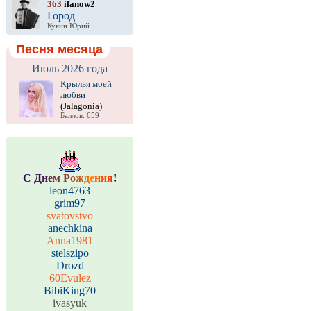
363
ifanow2
Город
Кукин Юрий
Песня месяца
Июль 2026 года
Крылья моей
любви
(Jalagonia)
Баллов: 659
С
Д
н
е
м
Р
о
ж
д
е
н
и
я
!
leon4763
grim97
svatovstvo
anechkina
Anna1981
stelszipo
Drozd
60Evulez
BibiKing70
ivasyuk