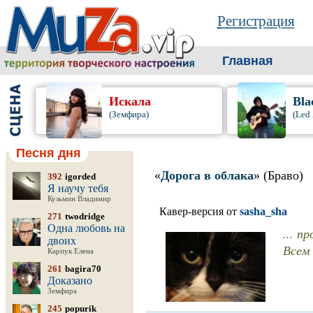
Регистрация
Главная
Искала
Bla
(Земфира)
(Led 
Песня дня
«
Дорога в облака
» (Браво)
392
igorded
Я научу тебя
Кузьмин Владимир
Кавер-версия от
sasha_sha
271
twodridge
Одна любовь на
... 
двоих
Всем
Карпук Елена
261
bagira70
Доказано
Земфира
245
popurik