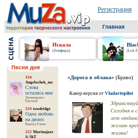
Регистрация
Главная
Искала
Blac
(Земфира)
(Led Z
Песня дня
«
Дорога в облака
» (Браво)
334
Angelochek_ms
Слова
остались мне
Кавер-версия от
Vladavtopilot
Литвинкович
Евгений
Здравствуй
334
twodridge
Сегодня в
Одна любовь
лет отдан
на двоих
желаю креп
Карпук Елена
жизни!
222
Marinajazz
&
SkT