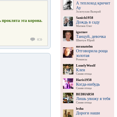
А теплоход кричит
Ау
Золотухин Валерий
Sanich1958
 проклята эта корона.
Дождь в саду
Митяев Олег
igornov
Танцуй, девочка
Шкитун Юрий
mranatolm
Отговорила роща
золотая
Романсы
LonelyWoolf
Клен
Синяя птица
Haris1958
Когда-нибудь
Синяя птица
BEDHAR58
Лишь увижу я тебя
Синяя птица
lesha
Дороги наши