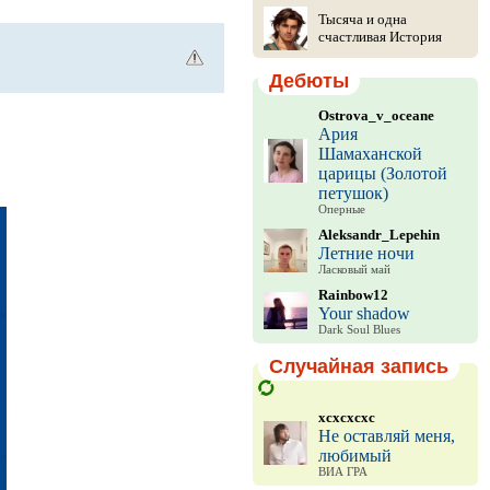
Тысяча и одна
счастливая История
Дебюты
Ostrova_v_oceane
Ария
Шамаханской
царицы (Золотой
петушок)
Оперные
Aleksandr_Lepehin
Летние ночи
Ласковый май
Rainbow12
Your shadow
Dark Soul Blues
Случайная запись
xcxcxcxc
Не оставляй меня,
любимый
ВИА ГРА