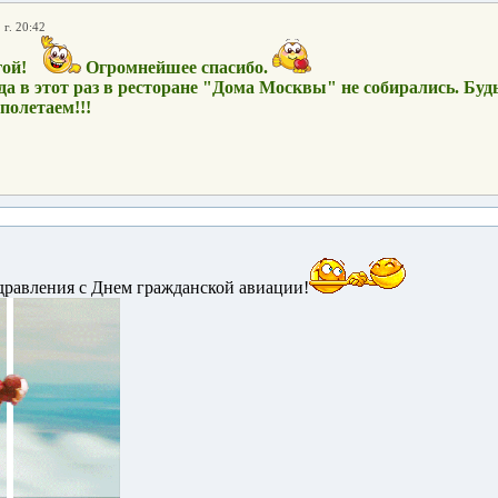
 г. 20:42
гой!
Огромнейшее спасибо.
а в этот раз в ресторане "Дома Москвы" не собирались. Будь
 полетаем!!!
дравления с Днем гражданской авиации!