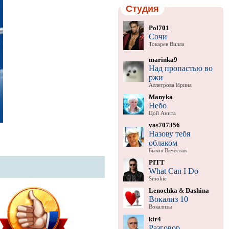
Студия
Pol701
Сочи
Токарев Вилли
marinka9
Над пропастью во
ржи
Аллегрова Ирина
Manyka
Небо
Цой Анита
vas707356
Назову тебя
облаком
Быков Вячеслав
PITT
What Can I Do
Smokie
Lenochka
&
Dashina
Вокализ 10
Вокализы
kir4
Разговор