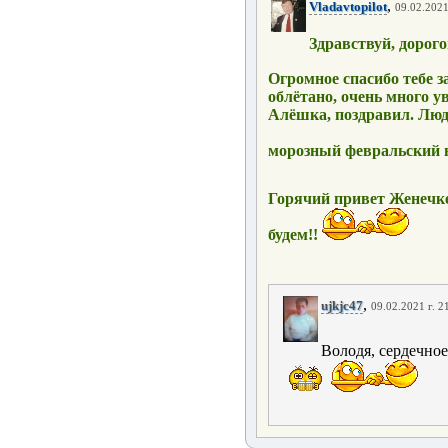
,
Vladavtopilot
09.02.2021
Здравствуй, дорог
Огромное спасибо тебе з
облётано, очень много 
Алёшка, поздравил. Люд
морозный февральский в
Горячий привет Женечк
будем!!
,
ujkjc47
09.02.2021 г. 2
Володя, сердечное