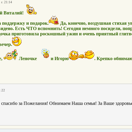
 г. 21:14
ой Виталий!
а поддержку и подарок.
Да, конечно, воздушная стихая у
увидено. Есть ЧТО вспомнить! Сегодня немного посидели, поп
очка приготовила роскошный ужин и очень приятный глитве
ечер.
е,
Леночке
и Игорю
. Крепко обнима
1:22
 спасибо за Пожелания! Обнимаем Наша семья! За Ваше здоровье