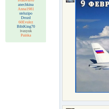
svatovstvo
anechkina
Anna1981
stelszipo
Drozd
60Evulez
BibiKing70
ivasyuk
Painka