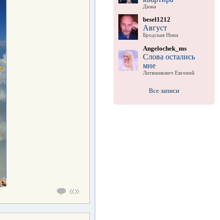
Дюна
besel1212
Август
Бродская Нина
Angelochek_ms
Слова остались
мне
Литвинкович Евгений
Все записи