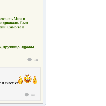
влекает. Много
раздновали. Был
йн. Само то в
ю, Дружище. Здравы
 и счастье!