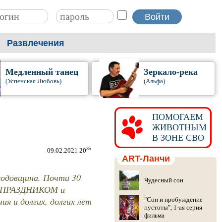
Развлечения
Медленный танец
Зеркало-река
(Успенская Любовь)
(Альфа)
ПОМОГАЕМ
ЖИВОТНЫМ
В ЗОНЕ СВО
35
09.02.2021 20
ART-Ланчи
одовщина. Почти 30
Чудесный сон
 с ПРАЗДНИКОМ и
я и долгих, долгих лет
"Сон и пробуждение
пустоты", 1-ая серия
фильма