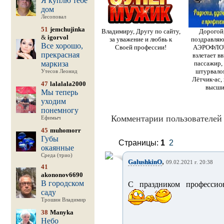
Я куплю тебе
дом
Лесоповал
51
jemchujinka
Владимиру, Другу по сайту,
Дорогой
&
igorvol
за уважение и любвь к
поздравляю
Все хорошо,
Своей профессии!
АЭРОФЛОТ
прекрасная
взлетает в
маркиза
пассажир,
штурвало
Утесов Леонид
Лётчик-ас,
47
lalalala2000
высши
Мы теперь
уходим
понемногу
Комментарии пользователей 
Ефимыч
45
muhomorr
Губы
Страницы:
1
2
окаянные
Среда (трио)
,
GalushkinO
09.02.2021 г. 20:38
41
akononov6690
В городском
С праздником профессио
саду
Трошин Владимир
38
Manyka
Небо