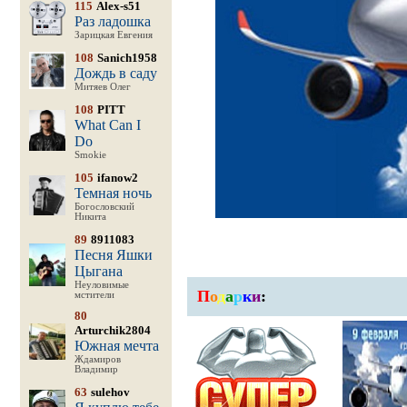
115
Alex-s51
Раз ладошка
Зарицкая Евгения
108
Sanich1958
Дождь в саду
Митяев Олег
108
PITT
What Can I
Do
Smokie
105
ifanow2
Темная ночь
Богословский
Никита
89
8911083
Песня Яшки
Цыгана
Неуловимые
П
о
д
а
р
к
и
:
мстители
80
Arturchik2804
Южная мечта
Ждамиров
Владимир
63
sulehov