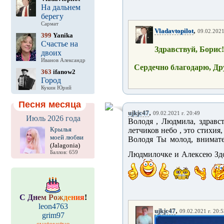
На дальнем
берегу
Сармат
,
Vladavtopilot
09.02.2021
399
Yanika
Счастье на
Здравствуй, Борис
двоих
Иванов Александр
Сердечно благодарю, Д
363
ifanow2
Город
Кукин Юрий
Песня месяца
,
ujkjc47
09.02.2021 г. 20:49
Июль 2026 года
Володя , Людмила, здравс
Крылья
летчиков небо , это стихия
моей любви
Володя Ты молод, внимат
(Jalagonia)
Баллов: 659
Людмилочке и Алексею Здо
С
Д
н
е
м
Р
о
ж
д
е
н
и
я
!
leon4763
,
ujkjc47
09.02.2021 г. 20:5
grim97