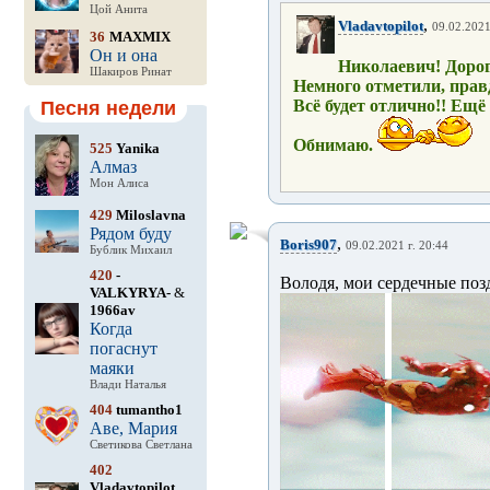
Цой Анита
,
Vladavtopilot
09.02.2021
36
MAXMIX
Он и она
Николаевич! Доро
Шакиров Ринат
Немного отметили, правд
Всё будет отлично!! Ещё
Песня недели
Обнимаю.
525
Yanika
Алмаз
Мон Алиса
429
Miloslavna
Рядом буду
,
Boris907
09.02.2021 г. 20:44
Бублик Михаил
420
-
Володя, мои сердечные поз
VALKYRYA-
&
1966av
Когда
погаснут
маяки
Влади Наталья
404
tumantho1
Аве, Мария
Светикова Светлана
402
Vladavtopilot