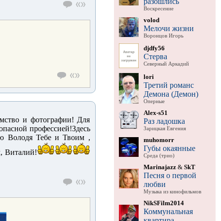
разошлись
Воскресение
volod
Мелочи жизни
Воронцов Игорь
djdfy56
Стерва
Северный Аркадий
lori
Третий романс
Демона (Демон)
Оперные
Alex-s51
омство и фотографии! Для
Раз ладошка
и опасной профессией!Здесь
Зарицкая Евгения
ю Володя Тебе и Твоим ,
muhomorr
Губы окаянные
, Виталий!
Среда (трио)
Marinajazz
&
SkT
Песня о первой
любви
Музыка из кинофильмов
NikSFilm2014
Коммунальная
квартира