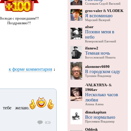
Соловьев-Седой Василий
gros-valer
&
VLODEK
Я вспоминаю
Володя с прошедшим!!!
Марский Валерий
Поздравляю!!!
alsar
Позови меня в
небо
Кемеровский Евгений
ifanow2
Темная ночь
Богословский Никита
akononov6690
к форме комментария
↓
В городском саду
Трошин Владимир
-VALKYRYA-
&
1966av
Несколько часов
любви
Апина Алена
 тебе желаю.
dimakapitan
Все нормально
Пресняков Владимир
Otblesk