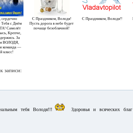
, сердечно
С Праздником, Володя!
С Праздником, Володя!!
 Тебя с Днём
Пусть дорога в небе будет
А! Самолёт
почаще безоблачной!
высь, Крепче,
 держись. За
м ВОЛОДЯ,
 и команда —
й класс!
к записи:
нальным тебя Володя!!!
Здоровья и всяческих благ