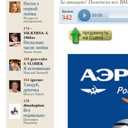
За авиацию! Полетели все ВМ
Песня о
первой
Баллов:
любви
00:00
342
Музыка из
кинофильмов
174
-
VALKYRYA-
&
1966av
Несколько
часов любви
Апина Алена
169
gros-valer
&
VLODEK
Я вспоминаю
Марский Валерий
164
igornov
Танцуй,
девочка
Шкитун Юрий
126
dimakapitan
Все
нормально
Пресняков
Владимир