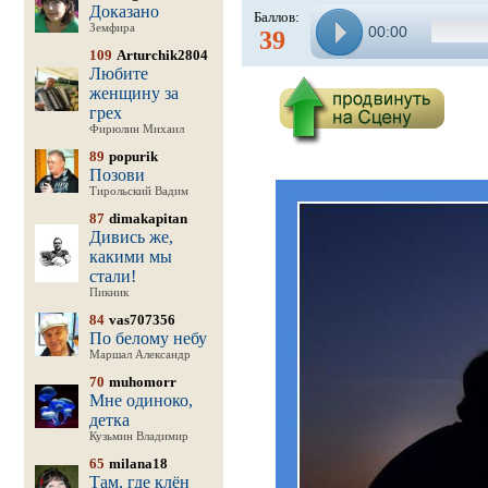
Доказано
Баллов:
Земфира
00:00
39
109
Arturchik2804
Любите
женщину за
грех
Фирюлин Михаил
89
popurik
Позови
Тирольский Вадим
87
dimakapitan
Дивись же,
какими мы
стали!
Пикник
84
vas707356
По белому небу
Маршал Александр
70
muhomorr
Мне одиноко,
детка
Кузьмин Владимир
65
milana18
Там, где клён