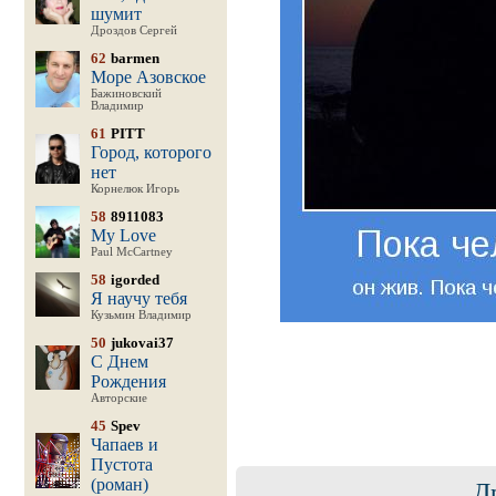
шумит
Дроздов Сергей
62
barmen
Море Азовское
Бажиновский
Владимир
61
PITT
Город, которого
нет
Корнелюк Игорь
58
8911083
My Love
Paul McCartney
58
igorded
Я научу тебя
Кузьмин Владимир
50
jukovai37
С Днем
Рождения
Авторские
45
Spev
Чапаев и
Пустота
(роман)
Д