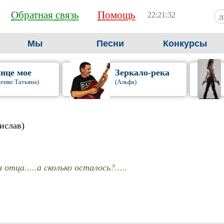
Обратная связь
Помощь
22:21:33
Мы
Песни
Конкурсы
нце мое
Зеркало-река
енко Татьяна)
(Альфа)
ислав)
з отца.....а сколько осталось?.....