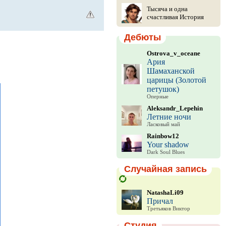
Тысяча и одна
счастливая История
Дебюты
Ostrova_v_oceane
Ария
Шамаханской
царицы (Золотой
петушок)
Оперные
Aleksandr_Lepehin
Летние ночи
Ласковый май
Rainbow12
Your shadow
Dark Soul Blues
Случайная запись
NatashaLi09
Причал
Третьяков Виктор
Студия