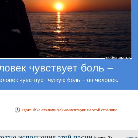
egorrushka отключил(а) комментарии на этой странице
ругие исполнения этой песни
(всего 7)
сверн