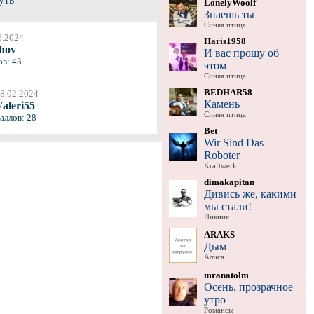
LonelyWoolf
Знаешь ты
Синяя птица
6.2024
Haris1958
ehov
И вас прошу об
ов: 43
этом
Синяя птица
BEDHAR58
8.02.2024
Камень
Valeri55
Синяя птица
аллов: 28
Bet
Wir Sind Das
Roboter
Kraftwerk
dimakapitan
Дивись же, какими
мы стали!
Пикник
ARAKS
Дым
Алиса
mranatolm
Осень, прозрачное
утро
Романсы