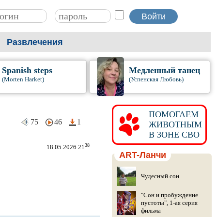
Развлечения
Spanish steps
Медленный танец
(Morten Harket)
(Успенская Любовь)
ПОМОГАЕМ
75
46
1
ЖИВОТНЫМ
В ЗОНЕ СВО
38
18.05.2026 21
ART-Ланчи
Чудесный сон
"Сон и пробуждение
пустоты", 1-ая серия
фильма