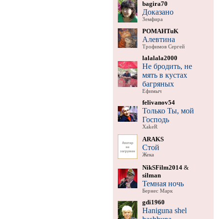
bagira70
Доказано
Земфира
POMAHTuK
Алевтина
Трофимов Сергей
lalalala2000
Не бродить, не
мять в кустах
багряных
Ефимыч
felivanov54
Только Ты, мой
Господь
XakeR
ARAKS
Стой
Жека
NikSFilm2014
&
silman
Темная ночь
Бернес Марк
gdi1960
Haniguna shel