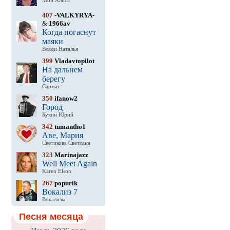
Мон Алиса
407
-VALKYRYA-
&
1966av
Когда погаснут
маяки
Влади Наталья
399
Vladavtopilot
На дальнем
берегу
Сармат
350
ifanow2
Город
Кукин Юрий
342
tumantho1
Аве, Мария
Светикова Светлана
323
Marinajazz
Well Meet Again
Karen Elson
267
popurik
Вокализ 7
Вокализы
Песня месяца