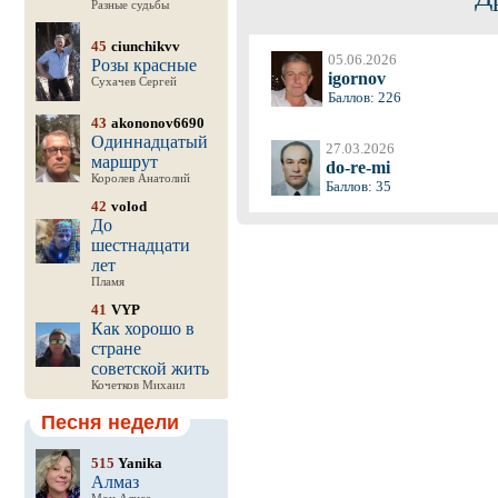
Разные судьбы
45
ciunchikvv
05.06.2026
Розы красные
igornov
Сухачев Сергей
Баллов: 226
43
akononov6690
Одиннадцатый
27.03.2026
маршрут
do-re-mi
Королев Анатолий
Баллов: 35
42
volod
До
шестнадцати
лет
Пламя
41
VYP
Как хорошо в
стране
советской жить
Кочетков Михаил
Песня недели
515
Yanika
Алмаз