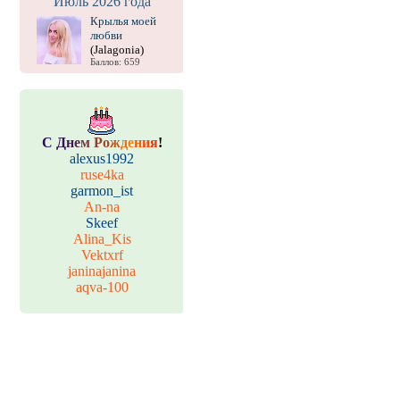
Июль 2026 года
Крылья моей
любви
(Jalagonia)
Баллов: 659
С
Д
н
е
м
Р
о
ж
д
е
н
и
я
!
alexus1992
ruse4ka
garmon_ist
An-na
Skeef
Alina_Kis
Vektxrf
janinajanina
aqva-100