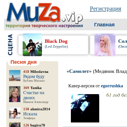
Регистрация
Главная
Black Dog
Сол
(Led Zeppelin)
(Овси
Песня дня
«
Самолет
» (Медяник Влад
418
Miloslavna
Рядом буду
Бублик Михаил
Кавер-версия от
egorrushka
369
Yanika
Счастье на
61 год бе
двоих
Иванов Александр
130
akmira2814
Искала
Земфира
126
bagira70