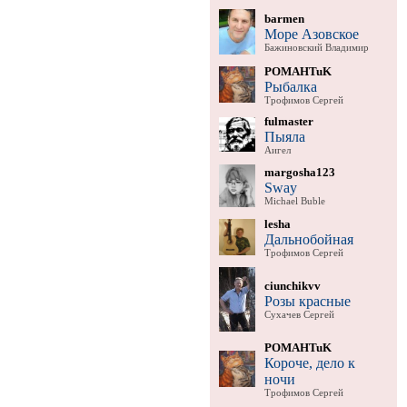
barmen
Море Азовское
Бажиновский Владимир
POMAHTuK
Рыбалка
Трофимов Сергей
fulmaster
Пыяла
Аигел
margosha123
Sway
Michael Buble
lesha
Дальнобойная
Трофимов Сергей
ciunchikvv
Розы красные
Сухачев Сергей
POMAHTuK
Короче, дело к
ночи
Трофимов Сергей