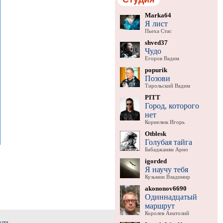
Marka64
Я лист
Пьеха Стас
shved37
Чудо
Егоров Вадим
popurik
Позови
Тирольский Вадим
PITT
Город, которого
нет
Корнелюк Игорь
Otblesk
Голубая тайга
Бабаджанян Арно
igorded
Я научу тебя
Кузьмин Владимир
akononov6690
Одиннадцатый
маршрут
Королев Анатолий
уть