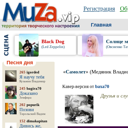
Регистрация
Об
Главная
Black Dog
Солнце м
(Led Zeppelin)
(Овсиенко Та
Песня дня
«
Самолет
» (Медяник Влади
265
igorded
Я научу тебя
Кузьмин Владимир
Кавер-версия от
baxa70
245
bagira70
Доказано
Друзья и сл
Земфира
202
popurik
Позови
Тирольский Вадим
152
dimakapitan
Дивись же,