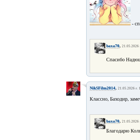
- с
,
baxa70
21.05.2026 
Спасибо Надюш 
,
NikSFilm2014
21.05.2026 г. 
Классно, Баходир, зам
,
baxa70
21.05.2026 
Благодарю Кол