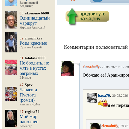
Бажиновский
Владимир
65
akononov6690
Одиннадцатый
маршрут
Королев Анатолий
52
ciunchikvv
Розы красные
Комментарии пользователей 
Сухачев Сергей
51
lalalala2000
Не бродить, не
,
elenaduffy
20.05.2026 г. 17:50
мять в кустах
багряных
Обожаю ее! Аранжиров
Ефимыч
47
Spev
Чапаев и
Пустота
,
baxa70
20.05.2026 
(роман)
Разные судьбы
я ее перез
47
regina74
Мой мир
наполнен
,
elenaduffy
Алькасар
20.05