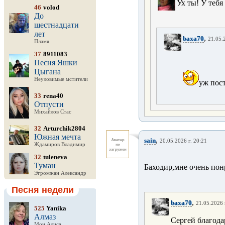
Ух ты! У тебя
46
volod
До
шестнадцати
лет
,
baxa70
21.05.
Пламя
37
8911083
Песня Яшки
Цыгана
Неуловимые мстители
уж пост
33
rena40
Отпусти
Михайлов Стас
32
Arturchik2804
Южная мечта
,
sain
20.05.2026 г. 20:21
Ждамиров Владимир
32
tuleneva
Туман
Баходир,мне очень пон
Эгромжан Александр
Песня недели
,
baxa70
21.05.2026 
525
Yanika
Алмаз
Сергей благода
Мон Алиса