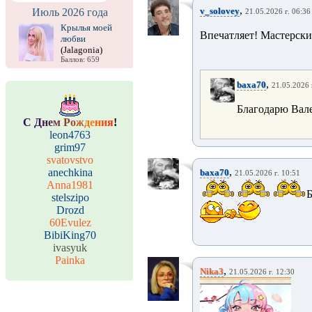
,
v_solovey
Июль 2026 года
21.05.2026 г. 06:36
Крылья моей
Впечатляет! Мастерски
любви
(Jalagonia)
Баллов: 659
,
baxa70
21.05.2026 
Благодарю Вал
С
Д
н
е
м
Р
о
ж
д
е
н
и
я
!
leon4763
grim97
svatovstvo
,
anechkina
baxa70
21.05.2026 г. 10:51
Anna1981
stelszipo
Drozd
60Evulez
BibiKing70
ivasyuk
Painka
,
Nika3
21.05.2026 г. 12:30