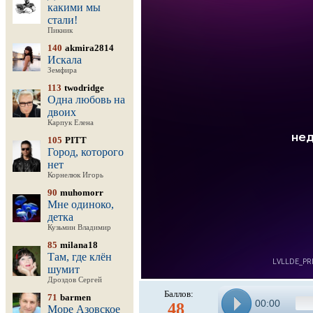
какими мы
стали!
Пикник
140
akmira2814
Искала
Земфира
113
twodridge
Одна любовь на
двоих
Карпук Елена
105
PITT
Город, которого
нет
Корнелюк Игорь
90
muhomorr
Мне одиноко,
детка
Кузьмин Владимир
85
milana18
Там, где клён
шумит
Дроздов Сергей
Баллов:
71
barmen
00:00
48
Море Азовское