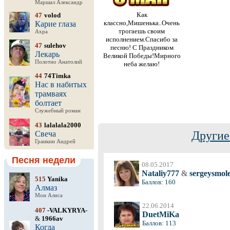
Маршал Александр
Как
47
volod
классно,Мишенька..Очень
Карие глаза
трогаешь своим
Ахра
исполнением.Спасибо за
47
sulehov
песню! С Праздником
Лекарь
Великой Победы!Мирного
Полотно Анатолий
неба желаю!
44
74Timka
Нас в набитых
трамваях
болтает
Служебный роман
43
lalalala2000
Другие
Свеча
Гранкин Андрей
Песня недели
08.05.2017
Nataliy777
&
sergeysmole
515
Yanika
Баллов: 160
Алмаз
Мон Алиса
22.06.2014
407
-VALKYRYA-
DuetMiKa
&
1966av
Баллов: 113
Когда