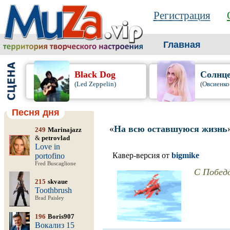
Регистрация
Главная
Black Dog
Солнце
(Led Zeppelin)
(Овсиенко
Песня дня
«
На всю оставшуюся жизнь
249
Marinajazz
&
petrovlad
Love in
Кавер-версия от
bigmike
portofino
Fred Buscaglione
С Победо
215
skvaue
Toothbrush
Brad Paisley
196
Boris907
Вокализ 15