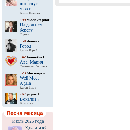
погаснут
маяки
Влади Наталья
399
Vladavtopilot
На дальнем
берегу
Сармат
350
ifanow2
Город
Кукин Юрий
342
tumantho1
Аве, Мария
Светикова Светлана
323
Marinajazz
Well Meet
Again
Karen Elson
267
popurik
Вокализ 7
Вокализы
Песня месяца
Июль 2026 года
Крылья моей