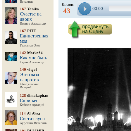
Вокализы
Баллов:
00:00
167
Yanika
43
Счастье на
двоих
Иванов Александр
167
PITT
Единственная
моя
Газманов Олег
142
Marka64
Как мне быть
Серов Александр
140
vitgol
Эти глаза
напротив
Ободзинский
Валерий
128
dimakapitan
Скрипач
Кобяков Аркадий
114
Al-Abra
Светит луна
Хурсенко Вячеслав
101
RUSSMIR