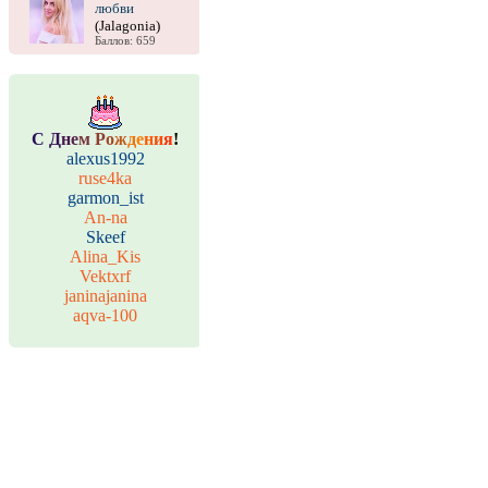
любви
(Jalagonia)
Баллов: 659
С
Д
н
е
м
Р
о
ж
д
е
н
и
я
!
alexus1992
ruse4ka
garmon_ist
An-na
Skeef
Alina_Kis
Vektxrf
janinajanina
aqva-100