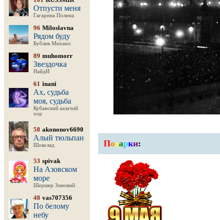
Отпусти меня
Гагарина Полина
96
Miloslavna
Рядом буду
Бублик Михаил
89
muhomorr
Звездочка
НайдИ
61
inani
Ах, судьба
моя, судьба
Кубанский казачий
хор
58
akononov6690
Алый тюльпан
П
о
д
а
р
к
и
:
Шоколад
53
spivak
На Азовском
море
Шершер Зиновий
48
vas707356
По белому
небу