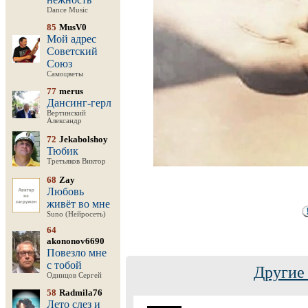
Dance Music
85
MusV0
Мой адрес
Советский
Союз
Самоцветы
77
merus
Дансинг-герл
Вертинский
Александр
72
Jekabolshoy
Тюбик
Третьяков Виктор
68
Zay
Любовь
живёт во мне
Suno (Нейросеть)
64
akononov6690
Повезло мне
с тобой
Другие
Одинцов Сергей
58
Radmila76
Лето слез и