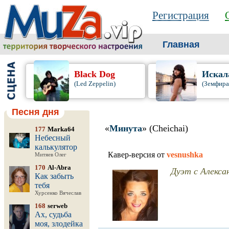
Регистрация
Главная
Black Dog
Искал
(Led Zeppelin)
(Земфира
Песня дня
«
Минута
» (Cheichai)
177
Marka64
Небесный
калькулятор
Кавер-версия от
vesnushka
Митяев Олег
170
Al-Abra
Дуэт с Алекса
Как забыть
тебя
Хурсенко Вячеслав
168
serweb
Ах, судьба
моя, злодейка