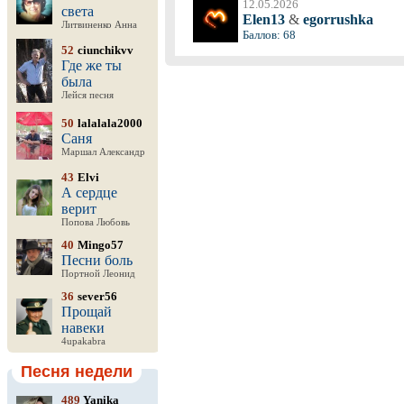
12.05.2026
света
Elen13
&
egorrushka
Литвиненко Анна
Баллов: 68
52
ciunchikvv
Где же ты
была
Лейся песня
50
lalalala2000
Саня
Маршал Александр
43
Elvi
А сердце
верит
Попова Любовь
40
Mingo57
Песни боль
Портной Леонид
36
sever56
Прощай
навеки
4upakabra
Песня недели
489
Yanika