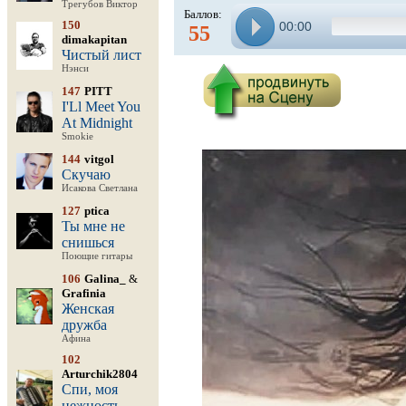
Трегубов Виктор
Баллов:
150
00:00
55
dimakapitan
Чистый лист
Нэнси
147
PITT
I'Ll Meet You
At Midnight
Smokie
144
vitgol
Скучаю
Исакова Светлана
127
ptica
Ты мне не
снишься
Поющие гитары
106
Galina_
&
Grafinia
Женская
дружба
Афина
102
Arturchik2804
Спи, моя
нежность