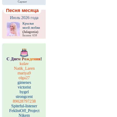
Сармат
Песня месяца
Июль 2026 года
Крылья
моей любви
(Jalagonia)
Баллов: 659
С
Д
н
е
м
Р
о
ж
д
е
н
и
я
!
kulav
Natik_Laren
mariya9
olga27
gimenes
victorist
bygel
strongcent
89028797238
Spiteful-listener
FeklistOff_Project
Nikem