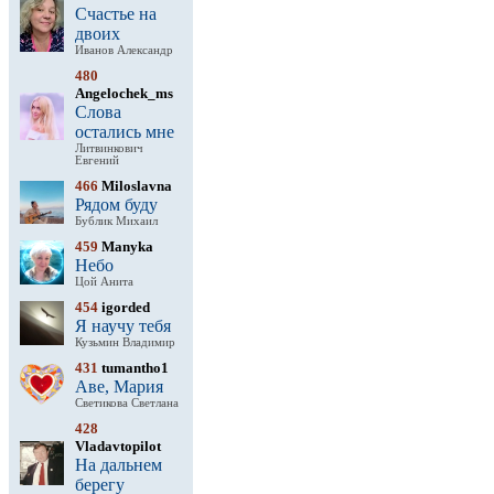
Счастье на
двоих
Иванов Александр
480
Angelochek_ms
Слова
остались мне
Литвинкович
Евгений
466
Miloslavna
Рядом буду
Бублик Михаил
459
Manyka
Небо
Цой Анита
454
igorded
Я научу тебя
Кузьмин Владимир
431
tumantho1
Аве, Мария
Светикова Светлана
428
Vladavtopilot
На дальнем
берегу