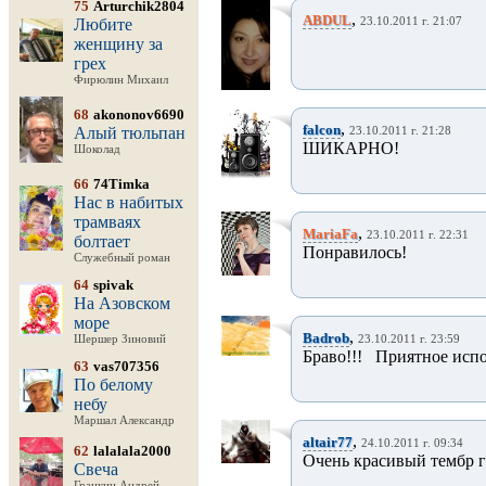
75
Arturchik2804
,
ABDUL
Любите
23.10.2011 г. 21:07
женщину за
грех
Фирюлин Михаил
68
akononov6690
,
falcon
Алый тюльпан
23.10.2011 г. 21:28
ШИКАРНО!
Шоколад
66
74Timka
Нас в набитых
трамваях
,
MariaFa
23.10.2011 г. 22:31
болтает
Понравилось!
Служебный роман
64
spivak
На Азовском
море
,
Badrob
Шершер Зиновий
23.10.2011 г. 23:59
Браво!!!
Приятное испо
63
vas707356
По белому
небу
Маршал Александр
,
altair77
24.10.2011 г. 09:34
62
lalalala2000
Очень красивый тембр г
Свеча
Гранкин Андрей