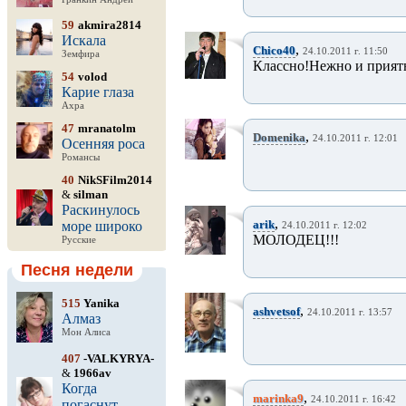
59
akmira2814
Искала
,
Chico40
24.10.2011 г. 11:50
Земфира
Классно!Нежно и прият
54
volod
Карие глаза
Ахра
47
mranatolm
,
Domenika
24.10.2011 г. 12:01
Осенняя роса
Романсы
40
NikSFilm2014
&
silman
Раскинулось
,
arik
море широко
24.10.2011 г. 12:02
МОЛОДЕЦ!!!
Русские
Песня недели
515
Yanika
,
ashvetsof
24.10.2011 г. 13:57
Алмаз
Мон Алиса
407
-VALKYRYA-
&
1966av
Когда
,
marinka9
24.10.2011 г. 16:42
погаснут