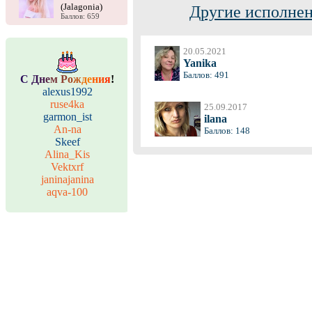
(Jalagonia)
Другие исполнен
Баллов: 659
20.05.2021
Yanika
Баллов: 491
С
Д
н
е
м
Р
о
ж
д
е
н
и
я
!
alexus1992
ruse4ka
25.09.2017
garmon_ist
ilana
An-na
Баллов: 148
Skeef
Alina_Kis
Vektxrf
janinajanina
aqva-100