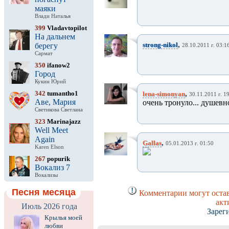
маяки
Влади Наталья
399
Vladavtopilot
На дальнем
,
strong-nikol
берегу
28.10.2011 г. 03:1
Сармат
350
ifanow2
Город
Кукин Юрий
,
342
tumantho1
lena-simonyan
30.11.2011 г. 1
Аве, Мария
очень тронуло...
душевн
Светикова Светлана
323
Marinajazz
Well Meet
Again
,
Gallas
05.01.2013 г. 01:50
Karen Elson
267
popurik
Вокализ 7
Вокализы
Песня месяца
Комментарии могут остав
акт
Июль 2026 года
Зарег
Крылья моей
любви