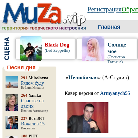
Регистрация
Обрат
Главная
Black Dog
Солнце
(Led Zeppelin)
мое
(Овсиенко
Татьяна)
Песня дня
«
Нелюбимая
» (А-Студио)
291
Miloslavna
Рядом буду
Бублик Михаил
Кавер-версия от
Armyanych55
264
Yanika
Счастье на
двоих
Иванов Александр
237
Boris907
Вокализ 15
Вокализы
188
PITT