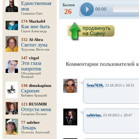
Единственная
Баллов:
моя
00:00
26
Газманов Олег
174
Marka64
Как мне быть
Серов Александр
152
Al-Abra
Светит луна
Хурсенко Вячеслав
147
vitgol
Эти глаза
Комментарии пользователей к
напротив
Ободзинский
Валерий
,
Sem7636
136
dimakapitan
23.10.2011 г. 20:31
Скрипач
Кобяков Аркадий
123
RUSSMIR
Отпусти меня
,
Гагарина Полина
sabirius
23.10.2011 г. 20:47
77
sulehov
Лекарь
Полотно Анатолий