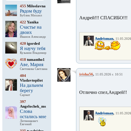
455
Miloslavna
Рядом буду
Бублик Михаил
Андрей!!! СПАСИБО!!!
422
Yanika
Счастье на
двоих
Иванов Александр
,
Andrisman
11.05.2026
420
igorded
Я научу тебя
Кузьмин Владимир
418
tumantho1
Аве, Мария
Светикова Светлана
,
irisha56
11.05.2026 г. 10:51
404
Vladavtopilot
На дальнем
берегу
Отлично спел,Андрей!!
Сармат
397
Angelochek_ms
Слова
,
Andrisman
11.05.2026
остались мне
Литвинкович
Евгений
335
twodridge