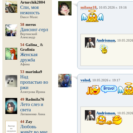
Arturchik2804
,
Спи, моя
milana18
10.05.2026 г. 19:16
нежность
Dance Music
58
merus
Дансинг-герл
Вертинский
Александр
,
Andrisman
10.05.2026
54
Galina_
&
Grafinia
Женская
дружба
Афина
53
marinka9
Над
,
volod
10.05.2026 г. 19:17
пропастью во
ржи
Аллегрова Ирина
49
Radmila76
Лето слез и
света
,
Andrisman
10.05.2026
Литвиненко Анна
44
Zay
Любовь
живёт во мне