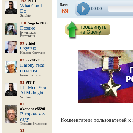
165
PITT
Баллов:
What Can I
00:00
69
Do
Smokie
110
Angela1968
Поздно
Бужинская
Екатерина
99
vitgol
Скучаю
Исакова Светлана
87
vas707356
Назову тебя
облаком
Быков Вячеслав
82
PITT
I'Ll Meet You
At Midnight
Smokie
81
akononov6690
В городском
саду
Комментарии пользователей к 
Трошин Владимир
58