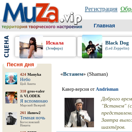
Регистрация
Обра
Главная
Искала
Black Dog
(Земфира)
(Led Zeppelin)
Песня дня
«
Встанем
» (Shaman)
424
Manyka
Небо
Цой Анита
Кавер-версия от
Andrisman
310
gros-valer
&
VLODEK
Доброго врем
Я вспоминаю
"Встанем" (сл
Марский Валерий
представлен
261
ifanow2
Темная ночь
Завтра вылож
Богословский
шахтёров.
Никита