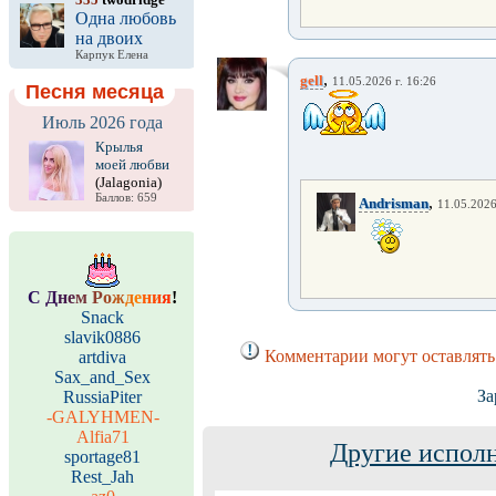
Одна любовь
на двоих
Карпук Елена
,
gell
11.05.2026 г. 16:26
Песня месяца
Июль 2026 года
Крылья
моей любви
(Jalagonia)
Баллов: 659
,
Andrisman
11.05.2026
С
Д
н
е
м
Р
о
ж
д
е
н
и
я
!
Snack
slavik0886
Комментарии могут оставлять
artdiva
Sax_and_Sex
За
RussiaPiter
-GALYHMEN-
Alfia71
Другие исполн
sportage81
Rest_Jah