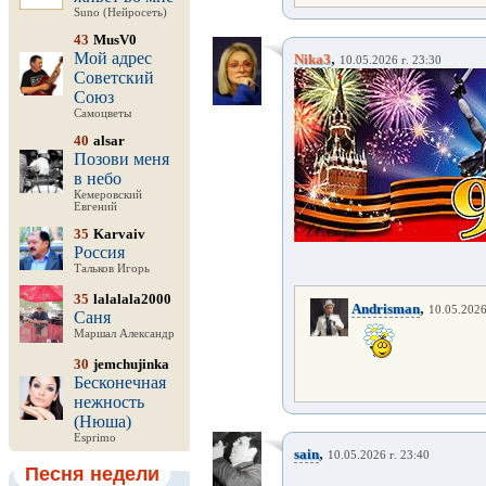
Suno (Нейросеть)
43
MusV0
Мой адрес
,
Nika3
10.05.2026 г. 23:30
Советский
Союз
Самоцветы
40
alsar
Позови меня
в небо
Кемеровский
Евгений
35
Karvaiv
Россия
Тальков Игорь
35
lalalala2000
,
Andrisman
10.05.2026
Саня
Маршал Александр
30
jemchujinka
Бесконечная
нежность
(Нюша)
Esprimo
,
sain
10.05.2026 г. 23:40
Песня недели