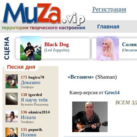
Регистрация
Главная
Black Dog
Солнц
(Led Zeppelin)
(Овсиенк
Песня дня
«
Встанем
» (Shaman)
175
bagira70
Доказано
Земфира
Кавер-версия от
Gros14
138
igorded
Я научу тебя
ВСЕМ З
Кузьмин Владимир
136
akmira2814
Искала
Земфира
131
popurik
Позови