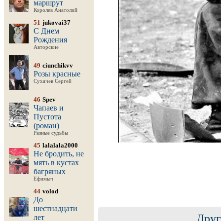
маршрут
Королев Анатолий
51
jukovai37
С Днем
Рождения
Авторские
49
ciunchikvv
Розы красные
Сухачев Сергей
46
Spev
Чапаев и
Пустота
(роман)
Разные судьбы
45
lalalala2000
Не бродить, не
мять в кустах
багряных
Ефимыч
44
volod
До
шестнадцати
Друг
лет