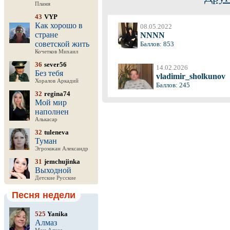
Пламя
43
VYP
Как хорошо в
08.05.2022
стране
NNNN
советской жить
Баллов: 853
Кочетков Михаил
36
sever56
14.02.2026
Без тебя
vladimir_sholkunov
Хоралов Аркадий
Баллов: 245
32
regina74
Мой мир
наполнен
Алькасар
32
tuleneva
Туман
Эгромжан Александр
31
jemchujinka
Выходной
Детские Русские
Песня недели
525
Yanika
Алмаз