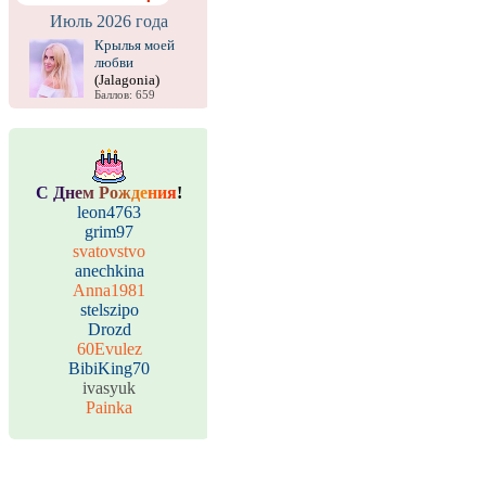
Июль 2026 года
Крылья моей
любви
(Jalagonia)
Баллов: 659
С
Д
н
е
м
Р
о
ж
д
е
н
и
я
!
leon4763
grim97
svatovstvo
anechkina
Anna1981
stelszipo
Drozd
60Evulez
BibiKing70
ivasyuk
Painka