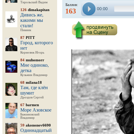
Тирольский Вадим
Баллов:
00:00
163
126
dimakapitan
Дивись же,
какими мы
стали!
Пикник
87
PITT
Город, которого
нет
Корнелюк Игорь
84
muhomorr
Мне одиноко,
детка
Кузьмин Владимир
68
milana18
Там, где клён
шумит
Дроздов Сергей
67
barmen
Море Азовское
Бажиновский
Владимир
59
akononov6690
Одиннадцатый