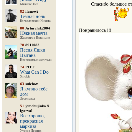
Спасибо большое от
Митяев Олег
82
ifanow2
Темная ночь
Богословский Никита
80
Arturchik2804
Понравилось !!!
Южная мечта
Ждамиров Владимир
78
8911083
Песня Яшки
Цыгана
Неуловимые мстители
74
PITT
What Can I Do
Smokie
63
sulehov
Я куплю тебе
дом
Лесоповал
51
jemchujinka
&
igorvol
Все хорошо,
прекрасная
маркиза
Утесов Леонид