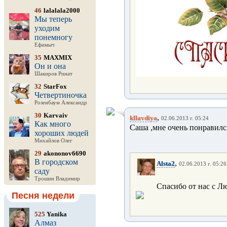
46
lalalala2000
Мы теперь
уходим
понемногу
Ефимыч
35
MAXMIX
Он и она
Шакиров Ринат
32
StarFox
Четвертиночка
Розенбаум Александр
30
Karvaiv
,
kllavdiya
02.06.2013 г. 05:24
Как много
Саша ,мне очень понравилс
хороших людей
Михайлов Олег
29
akononov6690
В городском
,
Alsta2
02.06.2013 г. 05:26
саду
Трошин Владимир
Спасибо от нас с Люб
Песня недели
525
Yanika
Алмаз