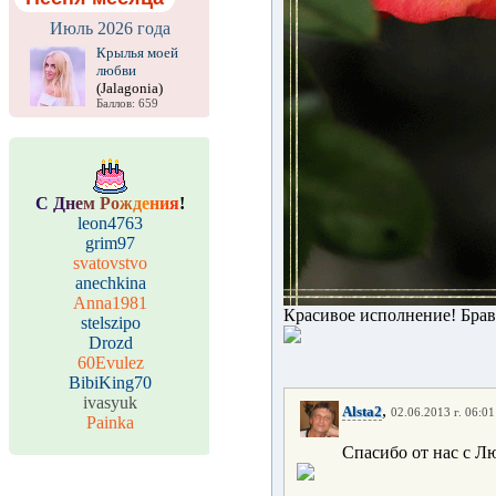
Июль 2026 года
Крылья моей
любви
(Jalagonia)
Баллов: 659
С
Д
н
е
м
Р
о
ж
д
е
н
и
я
!
leon4763
grim97
svatovstvo
anechkina
Anna1981
Красивое исполнение! Браво
stelszipo
Drozd
60Evulez
BibiKing70
ivasyuk
,
Alsta2
02.06.2013 г. 06:01
Painka
Спасибо от нас с Л