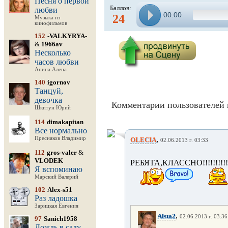
Песня о первой
Баллов:
любви
00:00
24
Музыка из
кинофильмов
152
-VALKYRYA-
&
1966av
Несколько
часов любви
Апина Алена
140
igornov
Танцуй,
девочка
Комментарии пользователей 
Шкитун Юрий
114
dimakapitan
Все нормально
,
Пресняков Владимир
OLECIA
02.06.2013 г. 03:33
112
gros-valer
&
VLODEK
РЕБЯТА,КЛАССНО!!!!!!!!!!
Я вспоминаю
Марский Валерий
102
Alex-s51
Раз ладошка
Зарицкая Евгения
,
Alsta2
02.06.2013 г. 03:36
97
Sanich1958
Дождь в саду