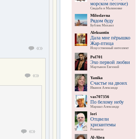
морском песочке)
Свадьба в Малиновке
Miloslavna
Рядом буду
Бублик Михаил
Aleksantin
Дала мне пёрышко
Жар-птица
Искусственный интеллект
Pol701
Эхо первой любви
Мартынов Евгений
Yanika
Счастье на двоих
Иванов Александр
vas707356
По белому небу
Маршал Александр
lori
Отцвели
хризантемы
Романсы
Al-Abra