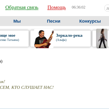
Обратная связь
Помощь
06:36:03
Мы
Песни
Конкурсы
нце мое
Зеркало-река
енко Татьяна)
(Альфа)
я)
ик!
СЕМ, КТО СЛУШАЕТ НАС!