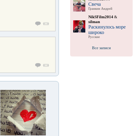
Свеча
Гранкин Андрей
NikSFilm2014
&
silman
Раскинулось море
широко
Русские
Все записи