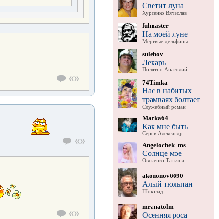
Светит луна
Хурсенко Вячеслав
fulmaster
На моей луне
Мертвые дельфины
sulehov
Лекарь
Полотно Анатолий
74Timka
Нас в набитых
трамваях болтает
Служебный роман
Marka64
Как мне быть
Серов Александр
Angelochek_ms
Солнце мое
Овсиенко Татьяна
akononov6690
Алый тюльпан
Шоколад
mranatolm
Осенняя роса