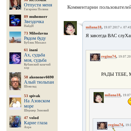
Отпусти меня
Комментарии пользователей
Гагарина Полина
89
muhomorr
Звездочка
НайдИ
,
milana18
19.07.2017 г. 07:4
73
Miloslavna
Я завсегда ВАС слуХаю
Рядом буду
Бублик Михаил
61
inani
Ах, судьба
,
regina74
19.07.20
моя, судьба
Кубанский казачий
хор
РАДЫ ТЕБЕ,
58
akononov6690
Алый тюльпан
Шоколад
,
milana18
53
spivak
19.07
На Азовском
море
Шершер Зиновий
47
volod
Карие глаза
,
regina74
19.
Ахра