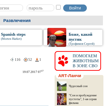
Развлечения
Spanish steps
Боже, какой
(Morten Harket)
пустяк
(Трофимов Сергей)
ПОМОГАЕМ
116
52
1
ЖИВОТНЫМ
В ЗОНЕ СВО
17
19.07.2017 07
ART-Ланчи
Чудесный сон
"Сон и пробуждение
пустоты", 1-ая серия
фильма