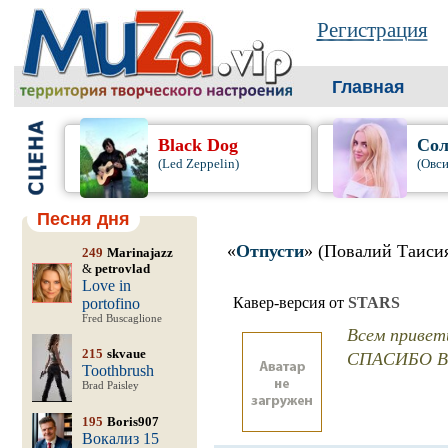
Регистрация
Главная
Black Dog
Сол
(Led Zeppelin)
(Овси
Песня дня
«
Отпусти
» (Повалий Таиси
249
Marinajazz
&
petrovlad
Love in
Кавер-версия от
STARS
portofino
Fred Buscaglione
Всем привет
215
skvaue
СПАСИБО В
Toothbrush
Brad Paisley
195
Boris907
Вокализ 15