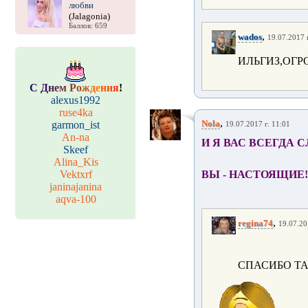
любви
(Jalagonia)
Баллов: 659
,
wados
19.07.2017 г
ИЛЬГИЗ,ОГР
С
Д
н
е
м
Р
о
ж
д
е
н
и
я
!
alexus1992
ruse4ka
,
Nola
garmon_ist
19.07.2017 г. 11:01
An-na
И Я ВАС ВСЕГДА 
Skeef
Alina_Kis
Vektxrf
ВЫ - НАСТОЯЩИЕ!!
janinajanina
aqva-100
,
regina74
19.07.20
СПАСИБО ТА