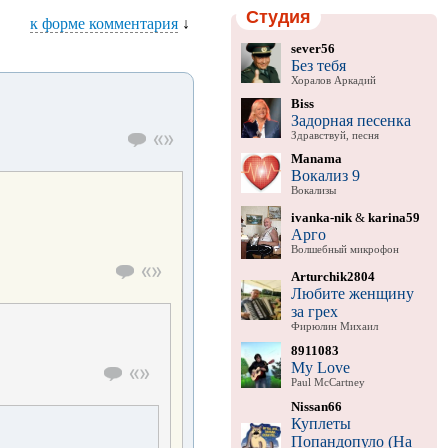
Студия
к форме комментария
↓
sever56
Без тебя
Хоралов Аркадий
Biss
Задорная песенка
Здравствуй, песня
Manama
Вокализ 9
Вокализы
ivanka-nik
&
karina59
Арго
Волшебный микрофон
Arturchik2804
Любите женщину
за грех
Фирюлин Михаил
8911083
My Love
Paul McCartney
Nissan66
Куплеты
Попандопуло (На