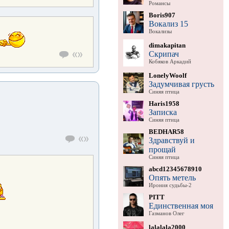
Романсы
Boris907
Вокализ 15
Вокализы
dimakapitan
Скрипач
Кобяков Аркадий
LonelyWoolf
Задумчивая грусть
Синяя птица
Haris1958
Записка
Синяя птица
BEDHAR58
Здравствуй и
прощай
Синяя птица
abcd12345678910
Опять метель
Ирония судьбы-2
PITT
Единственная моя
Газманов Олег
lalalala2000