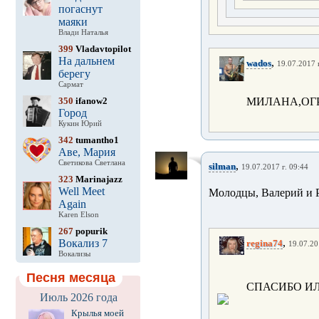
погаснут
маяки
Влади Наталья
399
Vladavtopilot
На дальнем
,
wados
19.07.2017 г
берегу
Сармат
350
ifanow2
МИЛАНА,ОГ
Город
Кукин Юрий
342
tumantho1
Аве, Мария
Светикова Светлана
,
silman
19.07.2017 г. 09:44
323
Marinajazz
Well Meet
Молодцы, Валерий и Р
Again
Karen Elson
267
popurik
,
Вокализ 7
regina74
19.07.20
Вокализы
Песня месяца
СПАСИБО ИЛ
Июль 2026 года
Крылья моей