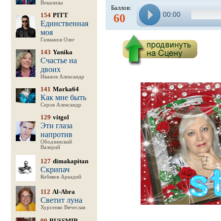
Вокализы
Баллов:
00:00
154
PITT
60
Единственная
моя
Газманов Олег
143
Yanika
Счастье на
двоих
Иванов Александр
141
Marka64
Как мне быть
Серов Александр
129
vitgol
Эти глаза
напротив
Ободзинский
Валерий
127
dimakapitan
Скрипач
Кобяков Аркадий
112
Al-Abra
Светит луна
Хурсенко Вячеслав
90
RUSSMIR