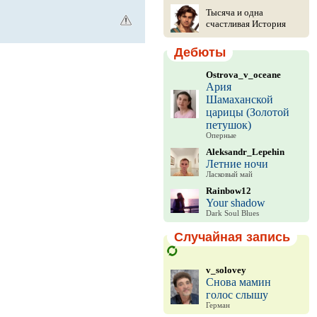
Тысяча и одна
счастливая История
Дебюты
Ostrova_v_oceane
Ария
Шамаханской
царицы (Золотой
петушок)
Оперные
Aleksandr_Lepehin
Летние ночи
Ласковый май
Rainbow12
Your shadow
Dark Soul Blues
Случайная запись
v_solovey
Снова мамин
голос слышу
Герман