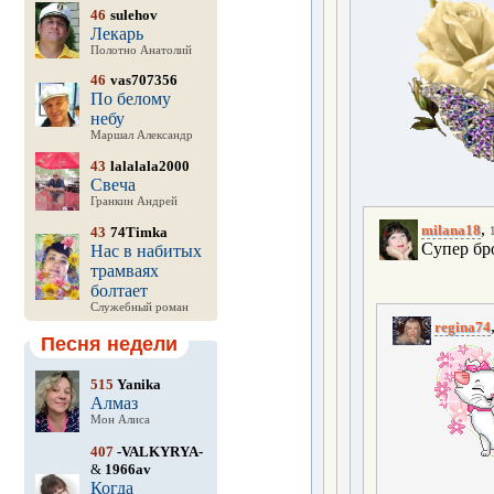
46
sulehov
Лекарь
Полотно Анатолий
46
vas707356
По белому
небу
Маршал Александр
43
lalalala2000
Свеча
Гранкин Андрей
,
milana18
43
74Timka
Супер бр
Нас в набитых
трамваях
болтает
Служебный роман
regina74
Песня недели
515
Yanika
Алмаз
Мон Алиса
407
-VALKYRYA-
&
1966av
Когда