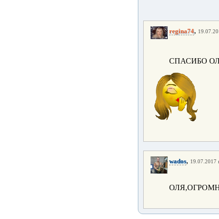
,
regina74
19.07.20
СПАСИБО ОЛ
,
wados
19.07.2017 г
ОЛЯ,ОГРОМН